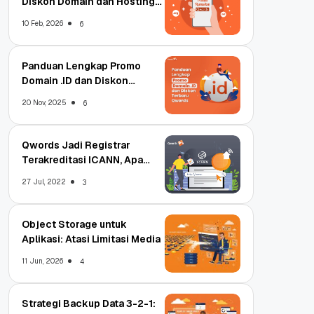
Diskon Domain dan Hosting
Qwords
10 Feb, 2026
6
Panduan Lengkap Promo
Domain .ID dan Diskon
Terbaru
20 Nov, 2025
6
Qwords Jadi Registrar
Terakreditasi ICANN, Apa
Untungnya?
27 Jul, 2022
3
Object Storage untuk
Aplikasi: Atasi Limitasi Media
11 Jun, 2026
4
Strategi Backup Data 3-2-1: