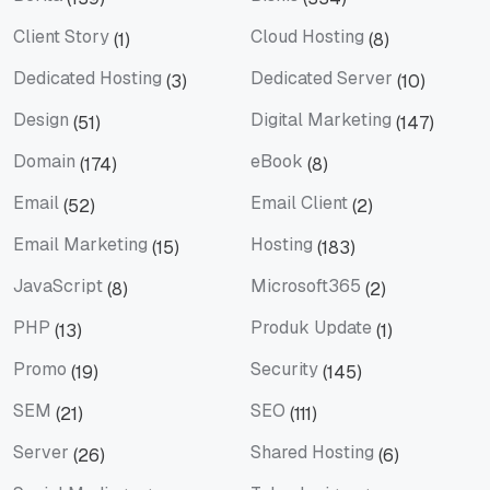
Berita
Bisnis
Client Story
Cloud Hosting
(1)
(8)
Client Story
Cloud Hosting
Dedicated Hosting
Dedicated Server
(3)
(10)
Dedicated Hosting
Dedicated Server
Design
Digital Marketing
(51)
(147)
Design
Digital Marketing
Domain
eBook
(174)
(8)
Domain
eBook
Email
Email Client
(52)
(2)
Email
Email Client
Email Marketing
Hosting
(15)
(183)
Email Marketing
Hosting
JavaScript
Microsoft365
(8)
(2)
JavaScript
Microsoft365
PHP
Produk Update
(13)
(1)
PHP
Produk Update
Promo
Security
(19)
(145)
Promo
Security
SEM
SEO
(21)
(111)
SEM
SEO
Server
Shared Hosting
(26)
(6)
Server
Shared Hosting