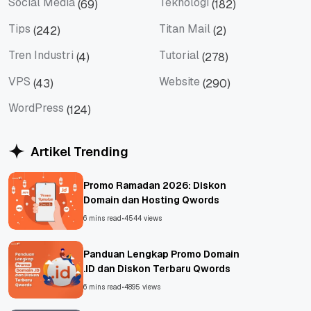
Social Media
Teknologi
(69)
(182)
Social Media
Teknologi
Tips
Titan Mail
(242)
(2)
Tips
Titan Mail
Tren Industri
Tutorial
(4)
(278)
Tren Industri
Tutorial
VPS
Website
(43)
(290)
VPS
Website
WordPress
(124)
WordPress
Artikel Trending
Promo Ramadan 2026: Diskon
Domain dan Hosting Qwords
6 mins read
•
4544 views
Panduan Lengkap Promo Domain
.ID dan Diskon Terbaru Qwords
6 mins read
•
4895 views