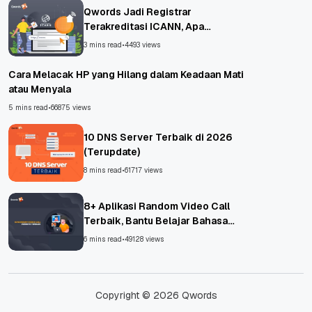
Qwords Jadi Registrar
Terakreditasi ICANN, Apa
Untungnya?
3 mins read
•
4493 views
Cara Melacak HP yang Hilang dalam Keadaan Mati
atau Menyala
5 mins read
•
66875 views
10 DNS Server Terbaik di 2026
(Terupdate)
8 mins read
•
61717 views
8+ Aplikasi Random Video Call
Terbaik, Bantu Belajar Bahasa
Asing!
6 mins read
•
49128 views
Copyright © 2026 Qwords