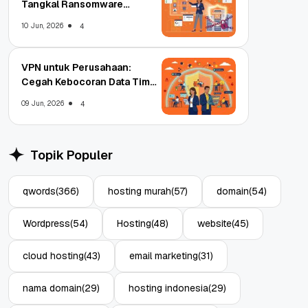
Tangkal Ransomware
Enterprise
10 Jun, 2026
4
VPN untuk Perusahaan:
Cegah Kebocoran Data Tim
WFA!
09 Jun, 2026
4
Topik Populer
qwords
(366)
hosting murah
(57)
domain
(54)
Wordpress
(54)
Hosting
(48)
website
(45)
cloud hosting
(43)
email marketing
(31)
nama domain
(29)
hosting indonesia
(29)