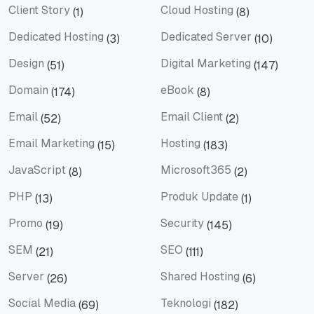
Client Story
Cloud Hosting
(1)
(8)
Client Story
Cloud Hosting
Dedicated Hosting
Dedicated Server
(3)
(10)
Dedicated Hosting
Dedicated Server
Design
Digital Marketing
(51)
(147)
Design
Digital Marketing
Domain
eBook
(174)
(8)
Domain
eBook
Email
Email Client
(52)
(2)
Email
Email Client
Email Marketing
Hosting
(15)
(183)
Email Marketing
Hosting
JavaScript
Microsoft365
(8)
(2)
JavaScript
Microsoft365
PHP
Produk Update
(13)
(1)
PHP
Produk Update
Promo
Security
(19)
(145)
Promo
Security
SEM
SEO
(21)
(111)
SEM
SEO
Server
Shared Hosting
(26)
(6)
Server
Shared Hosting
Social Media
Teknologi
(69)
(182)