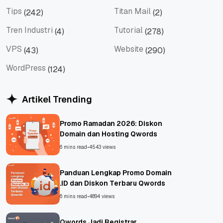
Social Media
Teknologi
Tips
Titan Mail
(242)
(2)
Tips
Titan Mail
Tren Industri
Tutorial
(4)
(278)
Tren Industri
Tutorial
VPS
Website
(43)
(290)
VPS
Website
WordPress
(124)
WordPress
Artikel Trending
Promo Ramadan 2026: Diskon
Domain dan Hosting Qwords
6 mins read
•
4543 views
Panduan Lengkap Promo Domain
.ID dan Diskon Terbaru Qwords
6 mins read
•
4894 views
Qwords Jadi Registrar