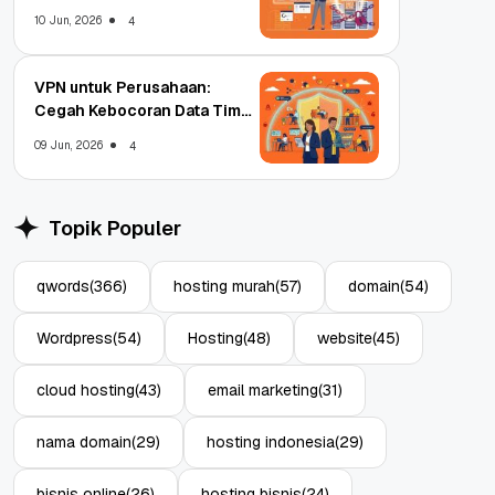
Enterprise
10 Jun, 2026
4
VPN untuk Perusahaan:
Cegah Kebocoran Data Tim
WFA!
09 Jun, 2026
4
Topik Populer
qwords
(366)
hosting murah
(57)
domain
(54)
Wordpress
(54)
Hosting
(48)
website
(45)
cloud hosting
(43)
email marketing
(31)
nama domain
(29)
hosting indonesia
(29)
bisnis online
(26)
hosting bisnis
(24)