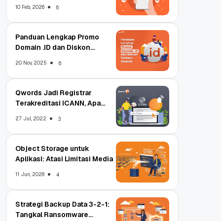
Qwords
10 Feb, 2026
6
Panduan Lengkap Promo
Domain .ID dan Diskon
Terbaru
20 Nov, 2025
6
Qwords Jadi Registrar
Terakreditasi ICANN, Apa
Untungnya?
27 Jul, 2022
3
Object Storage untuk
Aplikasi: Atasi Limitasi Media
11 Jun, 2026
4
Strategi Backup Data 3-2-1:
Tangkal Ransomware