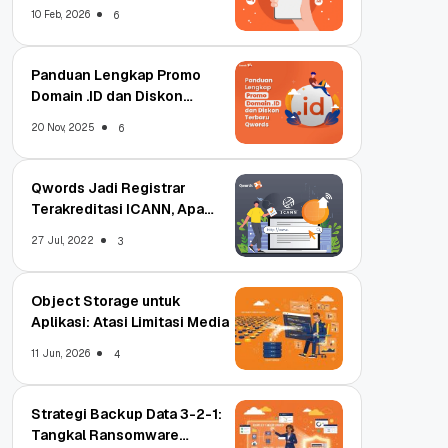
Qwords
10 Feb, 2026
6
Panduan Lengkap Promo
Domain .ID dan Diskon
Terbaru
20 Nov, 2025
6
Qwords Jadi Registrar
Terakreditasi ICANN, Apa
Untungnya?
27 Jul, 2022
3
Object Storage untuk
Aplikasi: Atasi Limitasi Media
11 Jun, 2026
4
Strategi Backup Data 3-2-1:
Tangkal Ransomware