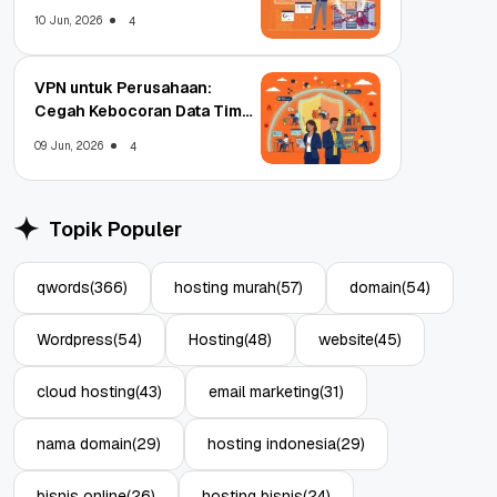
Enterprise
10 Jun, 2026
4
VPN untuk Perusahaan:
Cegah Kebocoran Data Tim
WFA!
09 Jun, 2026
4
Topik Populer
qwords
(366)
hosting murah
(57)
domain
(54)
Wordpress
(54)
Hosting
(48)
website
(45)
cloud hosting
(43)
email marketing
(31)
nama domain
(29)
hosting indonesia
(29)
bisnis online
(26)
hosting bisnis
(24)