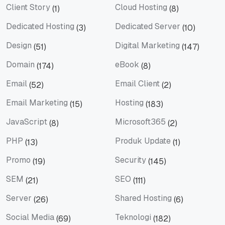
Client Story
Cloud Hosting
(1)
(8)
Client Story
Cloud Hosting
Dedicated Hosting
Dedicated Server
(3)
(10)
Dedicated Hosting
Dedicated Server
Design
Digital Marketing
(51)
(147)
Design
Digital Marketing
Domain
eBook
(174)
(8)
Domain
eBook
Email
Email Client
(52)
(2)
Email
Email Client
Email Marketing
Hosting
(15)
(183)
Email Marketing
Hosting
JavaScript
Microsoft365
(8)
(2)
JavaScript
Microsoft365
PHP
Produk Update
(13)
(1)
PHP
Produk Update
Promo
Security
(19)
(145)
Promo
Security
SEM
SEO
(21)
(111)
SEM
SEO
Server
Shared Hosting
(26)
(6)
Server
Shared Hosting
Social Media
Teknologi
(69)
(182)