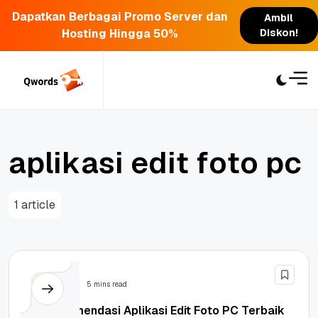
Dapatkan Berbagai Promo Server dan
Ambil
Hosting Hingga 50%
Diskon!
Skip
to
content
a
p
l
i
k
a
s
i
e
d
i
t
f
o
t
o
p
c
1 article
Design
5 mins read
15 Rekomendasi Aplikasi Edit Foto PC Terbaik