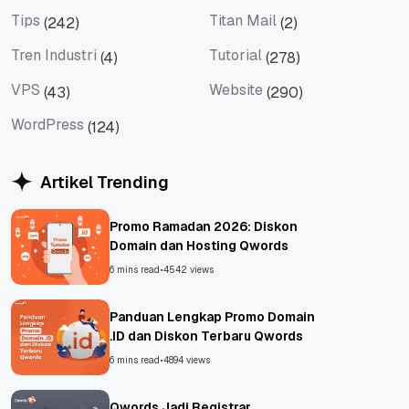
Social Media
Teknologi
Tips
Titan Mail
(242)
(2)
Tips
Titan Mail
Tren Industri
Tutorial
(4)
(278)
Tren Industri
Tutorial
VPS
Website
(43)
(290)
VPS
Website
WordPress
(124)
WordPress
Artikel Trending
Promo Ramadan 2026: Diskon
Domain dan Hosting Qwords
6 mins read
•
4542 views
Panduan Lengkap Promo Domain
.ID dan Diskon Terbaru Qwords
6 mins read
•
4894 views
Qwords Jadi Registrar