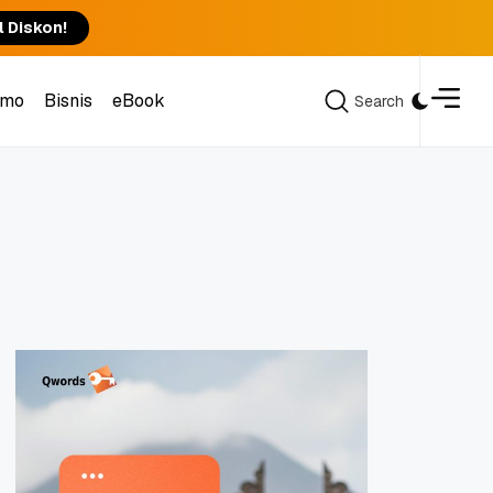
l Diskon!
omo
Bisnis
eBook
Search
Search
omo
Bisnis
eBook