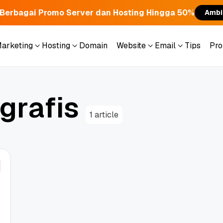
Berbagai Promo Server dan Hosting Hingga 50%
Ambi
Marketing
Hosting
Domain
Website
Email
Tips
Pr
Marketing
Hosting
Domain
Website
Email
Tips
Pr
g
r
a
f
i
s
1 article