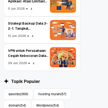
Aplikasi: Atasi Limitasi
Media
11 Jun, 2026
4
Strategi Backup Data 3-
2-1: Tangkal
Ransomware Enterprise
10 Jun, 2026
4
VPN untuk Perusahaan:
Cegah Kebocoran Data
Tim WFA!
09 Jun, 2026
4
trar
Object Storage untuk
N, Apa
Aplikasi: Atasi Limitasi
Topik Populer
Media
11 Jun, 2026
4
qwords
(366)
hosting murah
(57)
domain
(54)
Wordpress
(54)