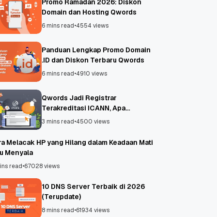
Promo Ramadan 2026: Diskon
Domain dan Hosting Qwords
6 mins read
•
4554 views
Panduan Lengkap Promo Domain
.ID dan Diskon Terbaru Qwords
6 mins read
•
4910 views
Qwords Jadi Registrar
Terakreditasi ICANN, Apa
Untungnya?
3 mins read
•
4500 views
ra Melacak HP yang Hilang dalam Keadaan Mati
au Menyala
ins read
•
67028 views
10 DNS Server Terbaik di 2026
(Terupdate)
8 mins read
•
61934 views