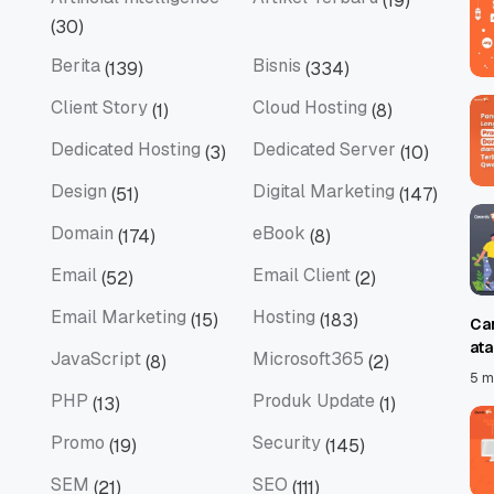
(19)
Artificial Intelligence
Artikel Terbaru
(30)
Berita
Bisnis
(139)
(334)
Berita
Bisnis
Client Story
Cloud Hosting
(1)
(8)
Client Story
Cloud Hosting
Dedicated Hosting
Dedicated Server
(3)
(10)
Dedicated Hosting
Dedicated Server
Design
Digital Marketing
(51)
(147)
Design
Digital Marketing
Domain
eBook
(174)
(8)
Domain
eBook
Email
Email Client
(52)
(2)
Email
Email Client
Email Marketing
Hosting
(15)
(183)
Ca
Email Marketing
Hosting
at
JavaScript
Microsoft365
(8)
(2)
JavaScript
Microsoft365
5 m
PHP
Produk Update
(13)
(1)
PHP
Produk Update
Promo
Security
(19)
(145)
Promo
Security
SEM
SEO
(21)
(111)