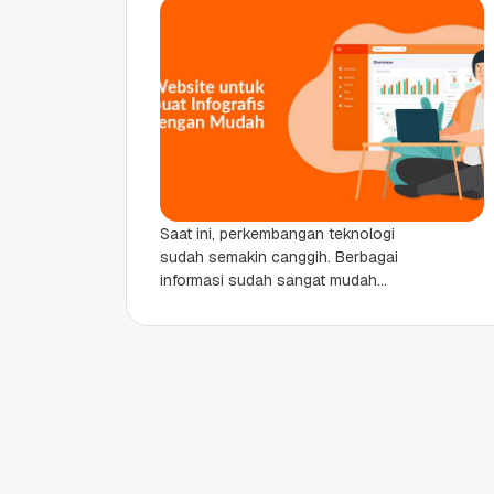
Saat ini, perkembangan teknologi
sudah semakin canggih. Berbagai
informasi sudah sangat mudah
disampaikan hanya dalam hitungan
detik. Misalnya saja dengan adanya
media sosial yang saat...