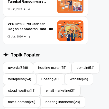
Tangkal Ransomware
Enterprise
10 Jun, 2026
4
VPN untuk Perusahaan:
Cegah Kebocoran Data Tim
WFA!
09 Jun, 2026
4
Topik Populer
qwords
(366)
hosting murah
(57)
domain
(54)
Wordpress
(54)
Hosting
(48)
website
(45)
cloud hosting
(43)
email marketing
(31)
nama domain
(29)
hosting indonesia
(29)