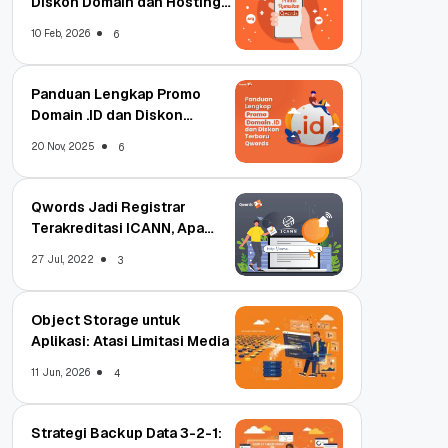
Diskon Domain dan Hosting
Qwords
10 Feb, 2026
6
Panduan Lengkap Promo
Domain .ID dan Diskon
Terbaru
20 Nov, 2025
6
Qwords Jadi Registrar
Terakreditasi ICANN, Apa
Untungnya?
27 Jul, 2022
3
Object Storage untuk
Aplikasi: Atasi Limitasi Media
11 Jun, 2026
4
Strategi Backup Data 3-2-1: