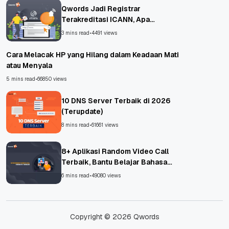
Qwords Jadi Registrar
Terakreditasi ICANN, Apa
Untungnya?
3 mins read
•
4491 views
Cara Melacak HP yang Hilang dalam Keadaan Mati
atau Menyala
5 mins read
•
66850 views
10 DNS Server Terbaik di 2026
(Terupdate)
8 mins read
•
61661 views
8+ Aplikasi Random Video Call
Terbaik, Bantu Belajar Bahasa
Asing!
6 mins read
•
49080 views
Copyright © 2026 Qwords