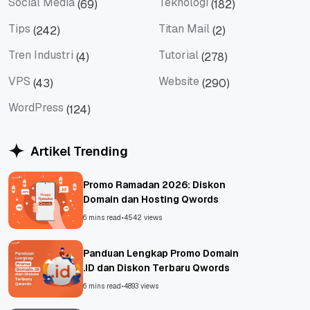
Social Media
Teknologi
(69)
(182)
Social Media
Teknologi
Tips
Titan Mail
(242)
(2)
Tips
Titan Mail
Tren Industri
Tutorial
(4)
(278)
Tren Industri
Tutorial
VPS
Website
(43)
(290)
VPS
Website
WordPress
(124)
WordPress
Artikel Trending
Promo Ramadan 2026: Diskon
Domain dan Hosting Qwords
6 mins read
•
4542 views
Panduan Lengkap Promo Domain
.ID dan Diskon Terbaru Qwords
6 mins read
•
4893 views