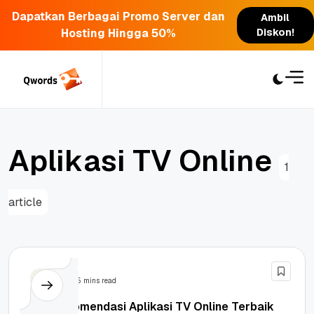
Dapatkan Berbagai Promo Server dan
Ambil
Hosting Hingga 50%
Diskon!
Skip
to
content
A
p
l
i
k
a
s
i
T
V
O
n
l
i
n
e
1
article
Tips
5 mins read
10+ Rekomendasi Aplikasi TV Online Terbaik