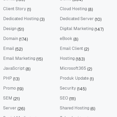
Berita
Bisnis
Client Story
Cloud Hosting
(1)
(8)
Client Story
Cloud Hosting
Dedicated Hosting
Dedicated Server
(3)
(10)
Dedicated Hosting
Dedicated Server
Design
Digital Marketing
(51)
(147)
Design
Digital Marketing
Domain
eBook
(174)
(8)
Domain
eBook
Email
Email Client
(52)
(2)
Email
Email Client
Email Marketing
Hosting
(15)
(183)
Email Marketing
Hosting
JavaScript
Microsoft365
(8)
(2)
JavaScript
Microsoft365
PHP
Produk Update
(13)
(1)
PHP
Produk Update
Promo
Security
(19)
(145)
Promo
Security
SEM
SEO
(21)
(111)
SEM
SEO
Server
Shared Hosting
(26)
(6)
Server
Shared Hosting