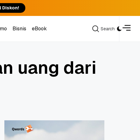
l Diskon!
omo
Bisnis
eBook
Search
Search
omo
Bisnis
eBook
a
n
u
a
n
g
d
a
r
i