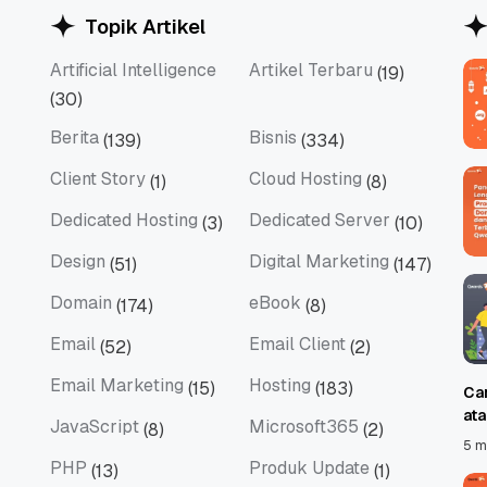
Topik Artikel
Artificial Intelligence
Artikel Terbaru
(19)
Artificial Intelligence
Artikel Terbaru
(30)
Berita
Bisnis
(139)
(334)
Berita
Bisnis
Client Story
Cloud Hosting
(1)
(8)
Client Story
Cloud Hosting
Dedicated Hosting
Dedicated Server
(3)
(10)
Dedicated Hosting
Dedicated Server
Design
Digital Marketing
(51)
(147)
Design
Digital Marketing
Domain
eBook
(174)
(8)
Domain
eBook
Email
Email Client
(52)
(2)
Email
Email Client
Email Marketing
Hosting
(15)
(183)
Ca
Email Marketing
Hosting
at
JavaScript
Microsoft365
(8)
(2)
JavaScript
Microsoft365
5 m
PHP
Produk Update
(13)
(1)
PHP
Produk Update