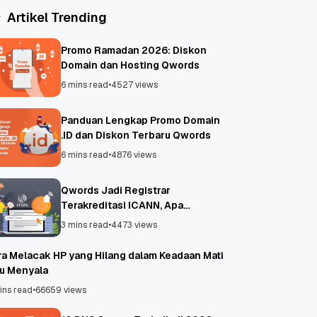
Artikel Trending
Promo Ramadan 2026: Diskon
Domain dan Hosting Qwords
6 mins read
•
4527 views
Panduan Lengkap Promo Domain
.ID dan Diskon Terbaru Qwords
6 mins read
•
4876 views
Qwords Jadi Registrar
Terakreditasi ICANN, Apa
Untungnya?
3 mins read
•
4473 views
ra Melacak HP yang Hilang dalam Keadaan Mati
au Menyala
ins read
•
66659 views