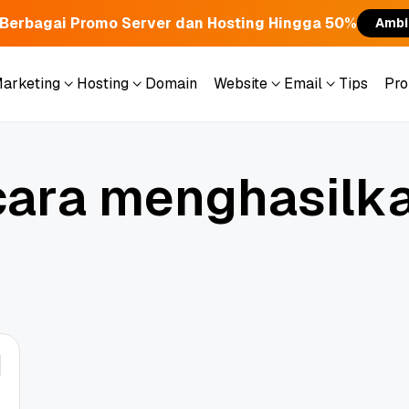
Berbagai Promo Server dan Hosting Hingga 50%
Ambi
Marketing
Hosting
Domain
Website
Email
Tips
Pr
Marketing
Hosting
Domain
Website
Email
Tips
Pr
c
a
r
a
m
e
n
g
h
a
s
i
l
k