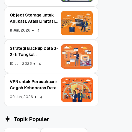
Object Storage untuk
Aplikasi: Atasi Limitasi
Media
11 Jun, 2026
4
Strategi Backup Data 3-
2-1: Tangkal
Ransomware Enterprise
10 Jun, 2026
4
VPN untuk Perusahaan:
Cegah Kebocoran Data
Tim WFA!
09 Jun, 2026
4
ords Jadi Registrar
Object Storage untuk
akreditasi ICANN, Apa
Aplikasi: Atasi Limitasi
tungnya?
Media
Jul, 2022
11 Jun, 2026
3
4
Topik Populer