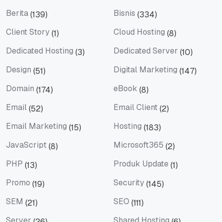
Artificial Intelligence
Artikel Terbaru
Berita
Bisnis
(139)
(334)
Berita
Bisnis
Client Story
Cloud Hosting
(1)
(8)
Client Story
Cloud Hosting
Dedicated Hosting
Dedicated Server
(3)
(10)
Dedicated Hosting
Dedicated Server
Design
Digital Marketing
(51)
(147)
Design
Digital Marketing
Domain
eBook
(174)
(8)
Domain
eBook
Email
Email Client
(52)
(2)
Email
Email Client
Email Marketing
Hosting
(15)
(183)
Email Marketing
Hosting
JavaScript
Microsoft365
(8)
(2)
JavaScript
Microsoft365
PHP
Produk Update
(13)
(1)
PHP
Produk Update
Promo
Security
(19)
(145)
Promo
Security
SEM
SEO
(21)
(111)
SEM
SEO
Server
Shared Hosting
(26)
(6)