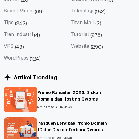
Server
Shared Hosting
Social Media
Teknologi
(69)
(182)
Social Media
Teknologi
Tips
Titan Mail
(242)
(2)
Tips
Titan Mail
Tren Industri
Tutorial
(4)
(278)
Tren Industri
Tutorial
VPS
Website
(43)
(290)
VPS
Website
WordPress
(124)
WordPress
Artikel Trending
Promo Ramadan 2026: Diskon
Domain dan Hosting Qwords
6 mins read
•
4514 views
Panduan Lengkap Promo Domain
.ID dan Diskon Terbaru Qwords
6 mins read
•
4862 views