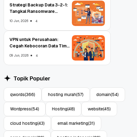
Strategi Backup Data 3-2-1:
Tangkal Ransomware
Enterprise
10 Jun, 2026
4
VPN untuk Perusahaan:
Cegah Kebocoran Data Tim
WFA!
09 Jun, 2026
4
Topik Populer
qwords
(366)
hosting murah
(57)
domain
(54)
Wordpress
(54)
Hosting
(48)
website
(45)
cloud hosting
(43)
email marketing
(31)