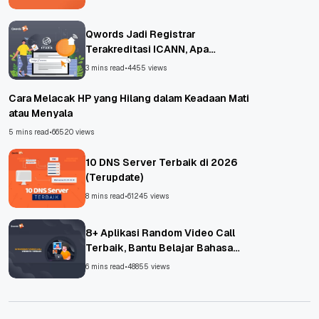
Qwords Jadi Registrar
Terakreditasi ICANN, Apa
Untungnya?
3 mins read
•
4455 views
Cara Melacak HP yang Hilang dalam Keadaan Mati
atau Menyala
5 mins read
•
66520 views
10 DNS Server Terbaik di 2026
(Terupdate)
8 mins read
•
61245 views
8+ Aplikasi Random Video Call
Terbaik, Bantu Belajar Bahasa
Asing!
6 mins read
•
48855 views