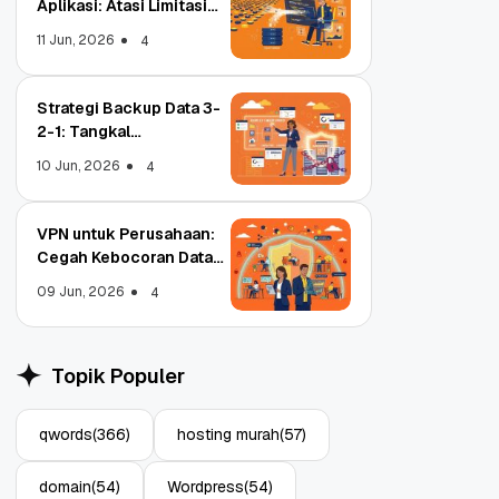
Aplikasi: Atasi Limitasi
Media
11 Jun, 2026
4
Strategi Backup Data 3-
2-1: Tangkal
Ransomware Enterprise
10 Jun, 2026
4
VPN untuk Perusahaan:
Cegah Kebocoran Data
Tim WFA!
09 Jun, 2026
4
trar
Object Storage untuk
N, Apa
Aplikasi: Atasi Limitasi
Topik Populer
Media
11 Jun, 2026
4
qwords
(366)
hosting murah
(57)
domain
(54)
Wordpress
(54)