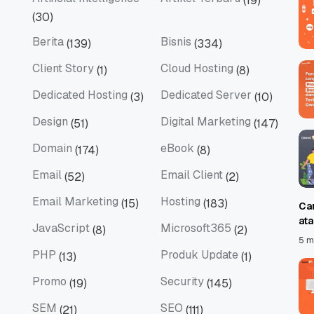
(19)
Artificial Intelligence
Artikel Terbaru
(30)
Berita
Bisnis
(139)
(334)
Berita
Bisnis
Client Story
Cloud Hosting
(1)
(8)
Client Story
Cloud Hosting
Dedicated Hosting
Dedicated Server
(3)
(10)
Dedicated Hosting
Dedicated Server
Design
Digital Marketing
(51)
(147)
Design
Digital Marketing
Domain
eBook
(174)
(8)
Domain
eBook
Email
Email Client
(52)
(2)
Email
Email Client
Email Marketing
Hosting
(15)
(183)
Ca
Email Marketing
Hosting
at
JavaScript
Microsoft365
(8)
(2)
JavaScript
Microsoft365
5 m
PHP
Produk Update
(13)
(1)
PHP
Produk Update
Promo
Security
(19)
(145)
Promo
Security
SEM
SEO
(21)
(111)