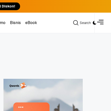
l Diskon!
omo
Bisnis
eBook
Search
Search
omo
Bisnis
eBook