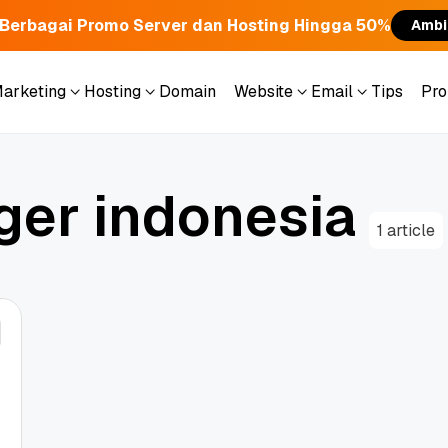
Berbagai Promo Server dan Hosting Hingga 50%
Ambi
Marketing
Hosting
Domain
Website
Email
Tips
Pr
Marketing
Hosting
Domain
Website
Email
Tips
Pr
g
e
r
i
n
d
o
n
e
s
i
a
1 article