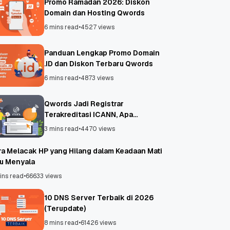
Promo Ramadan 2026: Diskon
Domain dan Hosting Qwords
6 mins read
•
4527 views
Panduan Lengkap Promo Domain
.ID dan Diskon Terbaru Qwords
6 mins read
•
4873 views
Qwords Jadi Registrar
Terakreditasi ICANN, Apa
Untungnya?
3 mins read
•
4470 views
ra Melacak HP yang Hilang dalam Keadaan Mati
au Menyala
ins read
•
66633 views
10 DNS Server Terbaik di 2026
(Terupdate)
8 mins read
•
61426 views