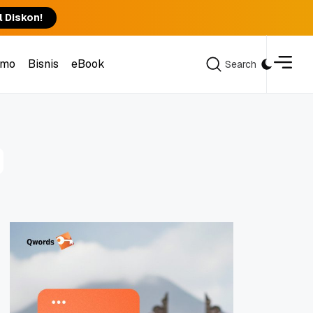
l Diskon!
omo
Bisnis
eBook
Search
Search
omo
Bisnis
eBook