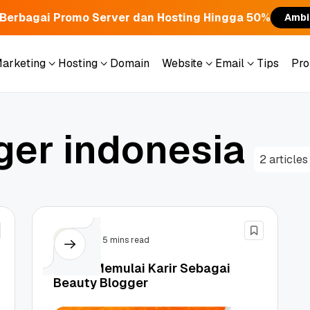
Berbagai Promo Server dan Hosting Hingga 50%
Ambi
Marketing
Hosting
Domain
Website
Email
Tips
Pr
Marketing
Hosting
Domain
Website
Email
Tips
Pr
g
e
r
i
n
d
o
n
e
s
i
a
2 articles
Tips
5 mins read
8 Tips Memulai Karir Sebagai
Beauty Blogger