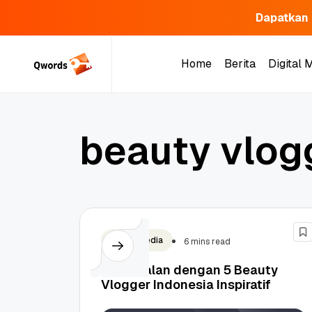
Dapatkan 
Skip
to
Home
Berita
Digital 
content
Home
Berita
Digital 
b
e
a
u
t
y
v
l
o
g
Social Media
6 mins read
Berkenalan dengan 5 Beauty
Vlogger Indonesia Inspiratif