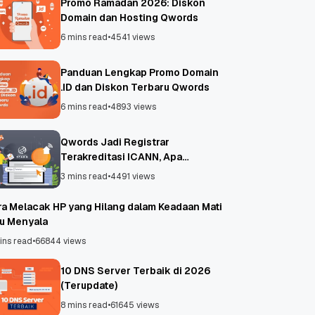
Promo Ramadan 2026: Diskon
Domain dan Hosting Qwords
6 mins read
•
4541 views
Panduan Lengkap Promo Domain
.ID dan Diskon Terbaru Qwords
6 mins read
•
4893 views
Qwords Jadi Registrar
Terakreditasi ICANN, Apa
Untungnya?
3 mins read
•
4491 views
ra Melacak HP yang Hilang dalam Keadaan Mati
au Menyala
ins read
•
66844 views
10 DNS Server Terbaik di 2026
(Terupdate)
8 mins read
•
61645 views