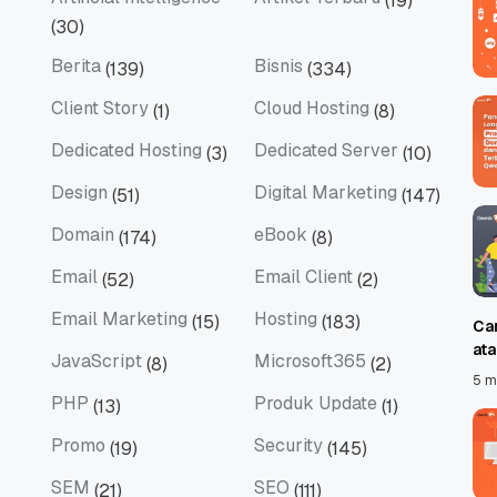
(19)
Artificial Intelligence
Artikel Terbaru
(30)
Berita
Bisnis
(139)
(334)
Berita
Bisnis
Client Story
Cloud Hosting
(1)
(8)
Client Story
Cloud Hosting
Dedicated Hosting
Dedicated Server
(3)
(10)
Dedicated Hosting
Dedicated Server
Design
Digital Marketing
(51)
(147)
Design
Digital Marketing
Domain
eBook
(174)
(8)
Domain
eBook
Email
Email Client
(52)
(2)
Email
Email Client
Email Marketing
Hosting
(15)
(183)
Ca
Email Marketing
Hosting
at
JavaScript
Microsoft365
(8)
(2)
JavaScript
Microsoft365
5 m
PHP
Produk Update
(13)
(1)
PHP
Produk Update
Promo
Security
(19)
(145)
Promo
Security
SEM
SEO
(21)
(111)