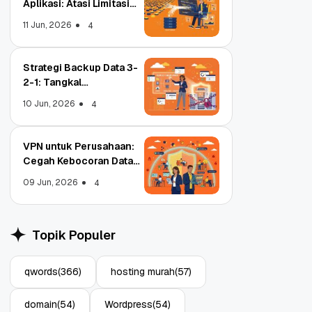
Aplikasi: Atasi Limitasi
Media
11 Jun, 2026
4
Strategi Backup Data 3-
2-1: Tangkal
Ransomware Enterprise
10 Jun, 2026
4
VPN untuk Perusahaan:
Cegah Kebocoran Data
Tim WFA!
09 Jun, 2026
4
Object Storage untuk
Strategi
Aplikasi: Atasi Limitasi
1: Tang
Topik Populer
Media
Enterpri
11 Jun, 2026
10 Jun, 2
4
qwords
(366)
hosting murah
(57)
domain
(54)
Wordpress
(54)