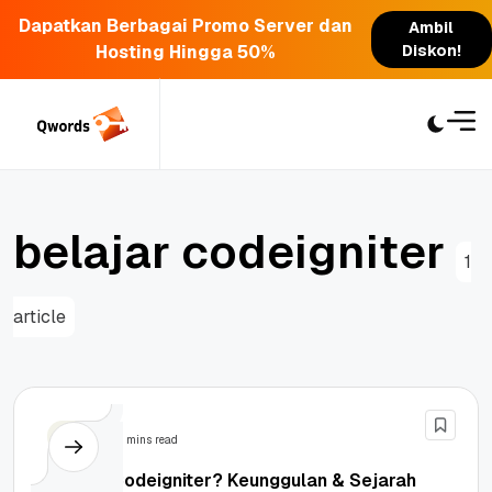
Dapatkan Berbagai Promo Server dan
Ambil
Hosting Hingga 50%
Diskon!
Skip
to
content
b
e
l
a
j
a
r
c
o
d
e
i
g
n
i
t
e
r
1
article
PHP
4 mins read
Apa Itu Codeigniter? Keunggulan & Sejarah