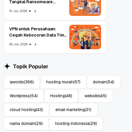
Tangkal Ransomware
Enterprise
10 Jun, 2026
4
VPN untuk Perusahaan:
Cegah Kebocoran Data Tim
WFA!
09 Jun, 2026
4
Topik Populer
qwords
(366)
hosting murah
(57)
domain
(54)
Wordpress
(54)
Hosting
(48)
website
(45)
cloud hosting
(43)
email marketing
(31)
nama domain
(29)
hosting indonesia
(29)