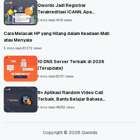
Qwords Jadi Registrar
Terakreditasi ICANN, Apa
Untungnya?
3 mins read
•
4516 views
Cara Melacak HP yang Hilang dalam Keadaan Mati
atau Menyala
5 mins read
•
67272 views
10 DNS Server Terbaik di 2026
(Terupdate)
8 mins read
•
62151 views
8+ Aplikasi Random Video Call
Terbaik, Bantu Belajar Bahasa
Asing!
6 mins read
•
49292 views
Copyright © 2026 Qwords