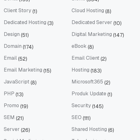
Berita
Bisnis
Client Story
Cloud Hosting
(1)
(8)
Client Story
Cloud Hosting
Dedicated Hosting
Dedicated Server
(3)
(10)
Dedicated Hosting
Dedicated Server
Design
Digital Marketing
(51)
(147)
Design
Digital Marketing
Domain
eBook
(174)
(8)
Domain
eBook
Email
Email Client
(52)
(2)
Email
Email Client
Email Marketing
Hosting
(15)
(183)
Email Marketing
Hosting
JavaScript
Microsoft365
(8)
(2)
JavaScript
Microsoft365
PHP
Produk Update
(13)
(1)
PHP
Produk Update
Promo
Security
(19)
(145)
Promo
Security
SEM
SEO
(21)
(111)
SEM
SEO
Server
Shared Hosting
(26)
(6)
Server
Shared Hosting