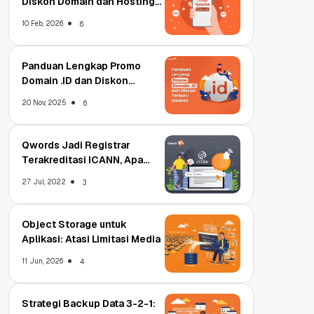
Diskon Domain dan Hosting
Qwords
10 Feb, 2026
6
Panduan Lengkap Promo
Domain .ID dan Diskon
Terbaru
20 Nov, 2025
6
Qwords Jadi Registrar
Terakreditasi ICANN, Apa
Untungnya?
27 Jul, 2022
3
Object Storage untuk
Aplikasi: Atasi Limitasi Media
11 Jun, 2026
4
Strategi Backup Data 3-2-1: