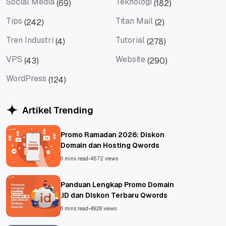
Social Media
Teknologi
(69)
(182)
Social Media
Teknologi
Tips
Titan Mail
(242)
(2)
Tips
Titan Mail
Tren Industri
Tutorial
(4)
(278)
Tren Industri
Tutorial
VPS
Website
(43)
(290)
VPS
Website
WordPress
(124)
WordPress
Artikel Trending
Promo Ramadan 2026: Diskon
Domain dan Hosting Qwords
6 mins read
•
4572 views
Panduan Lengkap Promo Domain
.ID dan Diskon Terbaru Qwords
6 mins read
•
4928 views