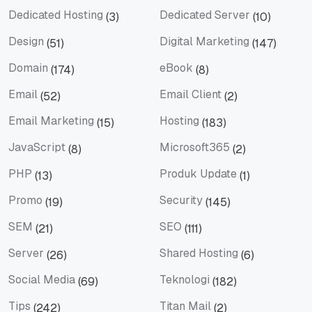
Dedicated Hosting
Dedicated Server
(3)
(10)
Dedicated Hosting
Dedicated Server
Design
Digital Marketing
(51)
(147)
Design
Digital Marketing
Domain
eBook
(174)
(8)
Domain
eBook
Email
Email Client
(52)
(2)
Email
Email Client
Email Marketing
Hosting
(15)
(183)
Email Marketing
Hosting
JavaScript
Microsoft365
(8)
(2)
JavaScript
Microsoft365
PHP
Produk Update
(13)
(1)
PHP
Produk Update
Promo
Security
(19)
(145)
Promo
Security
SEM
SEO
(21)
(111)
SEM
SEO
Server
Shared Hosting
(26)
(6)
Server
Shared Hosting
Social Media
Teknologi
(69)
(182)
Social Media
Teknologi
Tips
Titan Mail
(242)
(2)