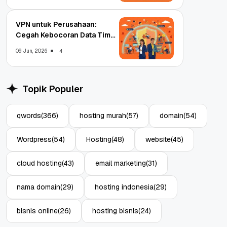
VPN untuk Perusahaan:
Cegah Kebocoran Data Tim
WFA!
09 Jun, 2026
4
Topik Populer
qwords
(366)
hosting murah
(57)
domain
(54)
Wordpress
(54)
Hosting
(48)
website
(45)
cloud hosting
(43)
email marketing
(31)
nama domain
(29)
hosting indonesia
(29)
bisnis online
(26)
hosting bisnis
(24)