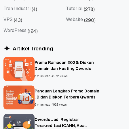
Tips
Titan Mail
Tren Industri
Tutorial
(4)
(278)
Tren Industri
Tutorial
VPS
Website
(43)
(290)
VPS
Website
WordPress
(124)
WordPress
Artikel Trending
Promo Ramadan 2026: Diskon
Domain dan Hosting Qwords
6 mins read
•
4572 views
Panduan Lengkap Promo Domain
.ID dan Diskon Terbaru Qwords
6 mins read
•
4928 views
Qwords Jadi Registrar
Terakreditasi ICANN, Apa