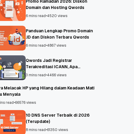
Promo Ramadan 2026: Diskon
Domain dan Hosting Qwords
6 mins read
•
4520 views
Panduan Lengkap Promo Domain
.ID dan Diskon Terbaru Qwords
6 mins read
•
4867 views
Qwords Jadi Registrar
Terakreditasi ICANN, Apa
Untungnya?
3 mins read
•
4466 views
ra Melacak HP yang Hilang dalam Keadaan Mati
au Menyala
ins read
•
66576 views
10 DNS Server Terbaik di 2026
(Terupdate)
8 mins read
•
61350 views