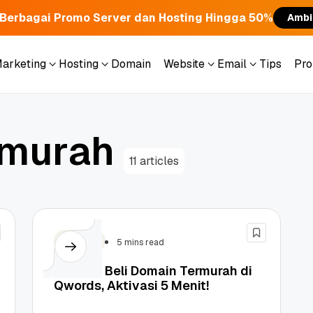
Berbagai Promo Server dan Hosting Hingga 50%
Ambi
Marketing
Hosting
Domain
Website
Email
Tips
Pr
Marketing
Hosting
Domain
Website
Email
Tips
Pr
m
u
r
a
h
11 articles
Tutorial
5 mins read
Tutorial Beli Domain Termurah di
Qwords, Aktivasi 5 Menit!