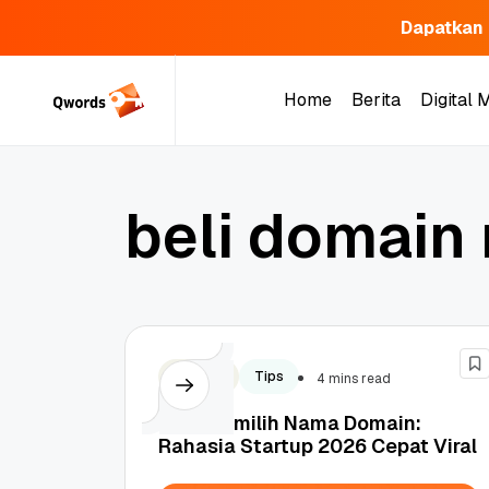
Dapatkan 
Skip
to
Home
Berita
Digital 
content
Home
Berita
Digital 
b
e
l
i
d
o
m
a
i
n
Hosting
Tips
4 mins read
Tips Memilih Nama Domain:
Rahasia Startup 2026 Cepat Viral