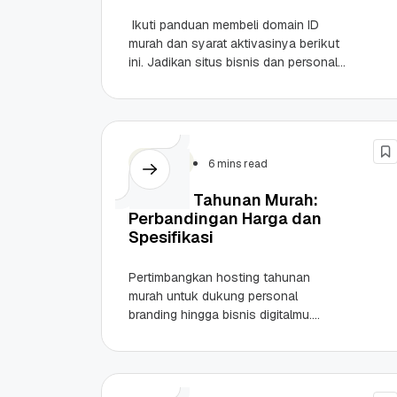
Ikuti panduan membeli domain ID
murah dan syarat aktivasinya berikut
ini. Jadikan situs bisnis dan personal
brandingmu makin bersinar dengan
domain lokal! Highlights Domain .ID...
Hosting
6 mins read
Hosting Tahunan Murah:
Perbandingan Harga dan
Spesifikasi
Pertimbangkan hosting tahunan
murah untuk dukung personal
branding hingga bisnis digitalmu.
Berikut perbandingan harga dan
spesifikasinya! Highlights Memilih
hosting tahunan jauh lebih hemat
biaya dibandingkan...