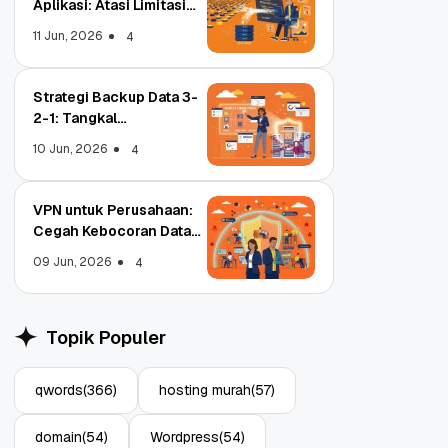
Aplikasi: Atasi Limitasi
Media
11 Jun, 2026
4
Strategi Backup Data 3-
2-1: Tangkal
Ransomware Enterprise
10 Jun, 2026
4
VPN untuk Perusahaan:
Cegah Kebocoran Data
Tim WFA!
09 Jun, 2026
4
Object Storage untuk
Strategi Bac
Aplikasi: Atasi Limitasi
1: Tangkal R
Topik Populer
Media
Enterprise
11 Jun, 2026
10 Jun, 2026
4
qwords
(366)
hosting murah
(57)
domain
(54)
Wordpress
(54)