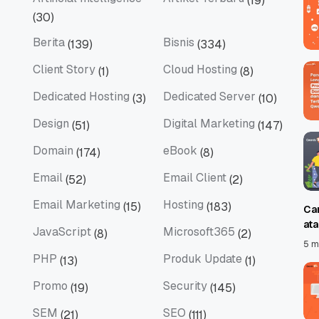
(19)
Artificial Intelligence
Artikel Terbaru
(30)
Berita
Bisnis
(139)
(334)
Berita
Bisnis
Client Story
Cloud Hosting
(1)
(8)
Client Story
Cloud Hosting
Dedicated Hosting
Dedicated Server
(3)
(10)
Dedicated Hosting
Dedicated Server
Design
Digital Marketing
(51)
(147)
Design
Digital Marketing
Domain
eBook
(174)
(8)
Domain
eBook
Email
Email Client
(52)
(2)
Email
Email Client
Email Marketing
Hosting
(15)
(183)
Ca
Email Marketing
Hosting
at
JavaScript
Microsoft365
(8)
(2)
JavaScript
Microsoft365
5 m
PHP
Produk Update
(13)
(1)
PHP
Produk Update
Promo
Security
(19)
(145)
Promo
Security
SEM
SEO
(21)
(111)