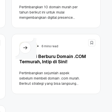
Pertimbangkan 10 domain murah per
tahun berikut ini untuk mulai
mengembangkan digital presence
kamu saat ini. Berikut kelebihan
domain-domain tersebut! Highlights
Pahami pentingnya transparansi
harga...
Domain
6 mins read
Strategi Berburu Domain .COM
Termurah, Intip di Sini!
Pertimbangkan sejumlah aspek
sebelum membeli domain .com murah.
Berikut strategi yang bisa langsung
kamu praktikkan! Highlights Domain
.com tetap menjadi pilihan utama (The
OG) karena...