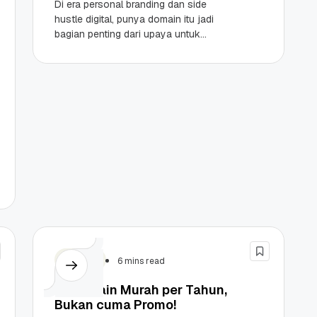
Di era personal branding dan side
hustle digital, punya domain itu jadi
bagian penting dari upaya untuk
membangun persona digital
profesional. Kabar baiknya, kini
membeli...
Domain
6 mins read
10 Domain Murah per Tahun,
Bukan cuma Promo!