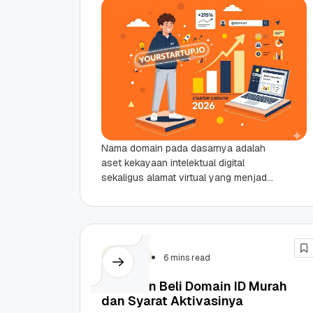
Nama domain pada dasarnya adalah
aset kekayaan intelektual digital
sekaligus alamat virtual yang menjadi
gerbang utama terjadinya konversi
bisnis. Bagi seorang founder pemula,
alamat web...
Domain
6 mins read
Panduan Beli Domain ID Murah
dan Syarat Aktivasinya