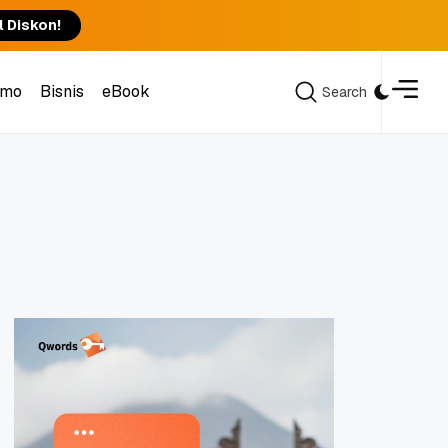
l Diskon!
omo
Bisnis
eBook
Search
Search
omo
Bisnis
eBook