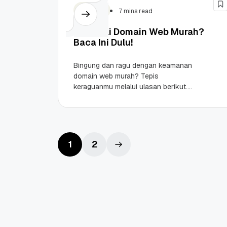
Domain
7 mins read
Mau Beli Domain Web Murah?
Baca Ini Dulu!
Bingung dan ragu dengan keamanan
domain web murah? Tepis
keraguanmu melalui ulasan berikut.
Saatnya tampil optimal meski dengan
domain murah! Highlights nTLD (new
Top-Level Domain)...
1
2
Promo Ramadan 2026:
Panduan Lengkap
Diskon Domain dan
Domain .ID dan Di
Hosting Qwords
Terbaru
10 Feb, 2026
20 Nov, 2025
6
6