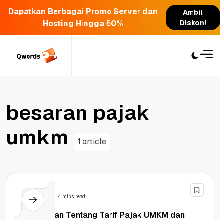
Dapatkan Berbagai Promo Server dan
Ambil
Hosting Hingga 50%
Diskon!
Skip
to
content
b
e
s
a
r
a
n
p
a
j
a
k
u
m
k
m
1 article
Bisnis
4 mins read
Penjelasan Tentang Tarif Pajak UMKM dan