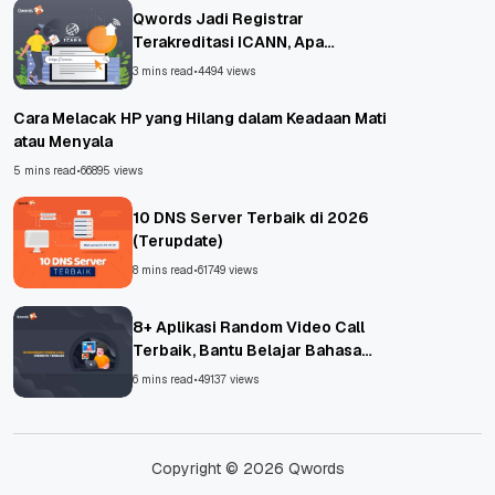
Qwords Jadi Registrar
Terakreditasi ICANN, Apa
Untungnya?
3 mins read
•
4494 views
Cara Melacak HP yang Hilang dalam Keadaan Mati
atau Menyala
5 mins read
•
66895 views
10 DNS Server Terbaik di 2026
(Terupdate)
8 mins read
•
61749 views
8+ Aplikasi Random Video Call
Terbaik, Bantu Belajar Bahasa
Asing!
6 mins read
•
49137 views
Copyright © 2026 Qwords