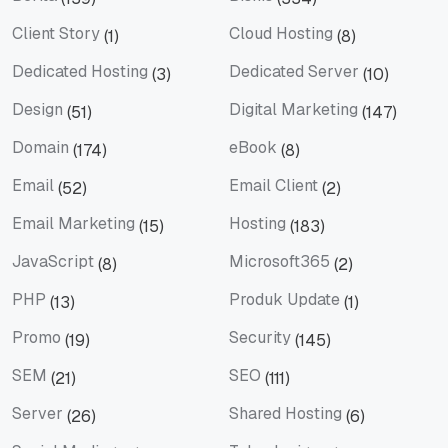
Berita
Bisnis
Client Story
Cloud Hosting
(1)
(8)
Client Story
Cloud Hosting
Dedicated Hosting
Dedicated Server
(3)
(10)
Dedicated Hosting
Dedicated Server
Design
Digital Marketing
(51)
(147)
Design
Digital Marketing
Domain
eBook
(174)
(8)
Domain
eBook
Email
Email Client
(52)
(2)
Email
Email Client
Email Marketing
Hosting
(15)
(183)
Email Marketing
Hosting
JavaScript
Microsoft365
(8)
(2)
JavaScript
Microsoft365
PHP
Produk Update
(13)
(1)
PHP
Produk Update
Promo
Security
(19)
(145)
Promo
Security
SEM
SEO
(21)
(111)
SEM
SEO
Server
Shared Hosting
(26)
(6)
Server
Shared Hosting