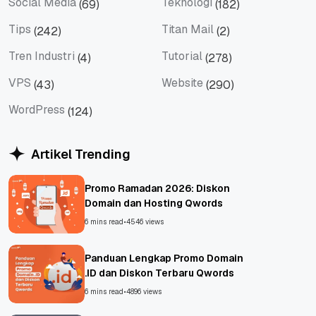
Social Media
Teknologi
(69)
(182)
Social Media
Teknologi
Tips
Titan Mail
(242)
(2)
Tips
Titan Mail
Tren Industri
Tutorial
(4)
(278)
Tren Industri
Tutorial
VPS
Website
(43)
(290)
VPS
Website
WordPress
(124)
WordPress
Artikel Trending
Promo Ramadan 2026: Diskon
Domain dan Hosting Qwords
6 mins read
•
4546 views
Panduan Lengkap Promo Domain
.ID dan Diskon Terbaru Qwords
6 mins read
•
4896 views