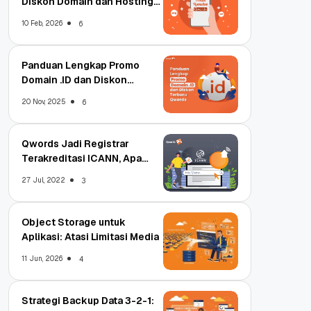
Diskon Domain dan Hosting
Qwords
10 Feb, 2026
6
Panduan Lengkap Promo
Domain .ID dan Diskon
Terbaru
20 Nov, 2025
6
Qwords Jadi Registrar
Terakreditasi ICANN, Apa
Untungnya?
27 Jul, 2022
3
Object Storage untuk
Aplikasi: Atasi Limitasi Media
11 Jun, 2026
4
Strategi Backup Data 3-2-1: