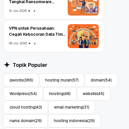
Tangkal Ransomware
Enterprise
10 Jun, 2026
4
VPN untuk Perusahaan:
Cegah Kebocoran Data Tim
WFA!
09 Jun, 2026
4
Topik Populer
qwords
(366)
hosting murah
(57)
domain
(54)
Wordpress
(54)
Hosting
(48)
website
(45)
cloud hosting
(43)
email marketing
(31)
nama domain
(29)
hosting indonesia
(29)