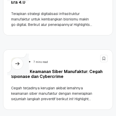
Era 4.0
Terapkan strategi digitalisasi infrastruktur
manufaktur untuk kembangkan bisnismu makin
go digital. Berikut alur penerapannya! Highlights
Memahami konsep Digital Factory sebagai
evolusi pabrik tradisional yang
mengintegrasikan...
Security
7 mins read
Panduan Keamanan Siber Manufaktur: Cegah
Spionase dan Cybercrime
Cegah terjadinya kerugian akibat lemahnya
keamanan siber manufaktur dengan menerapkan
sejumlah langkah preventif berikut ini! Highlights
Keamanan Siber Manufaktur Target Utama
Cybercrime: Industri manufaktur menyumbang...