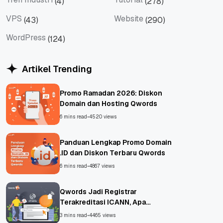
(4)
(278)
Tren Industri
Tutorial
VPS
Website
(43)
(290)
VPS
Website
WordPress
(124)
WordPress
Artikel Trending
Promo Ramadan 2026: Diskon
Domain dan Hosting Qwords
6 mins read
•
4520 views
Panduan Lengkap Promo Domain
.ID dan Diskon Terbaru Qwords
6 mins read
•
4867 views
Qwords Jadi Registrar
Terakreditasi ICANN, Apa
Untungnya?
3 mins read
•
4465 views