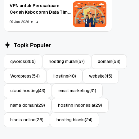
VPN untuk Perusahaan:
Cegah Kebocoran Data Tim
WFA!
09 Jun, 2026
4
Topik Populer
qwords
(366)
hosting murah
(57)
domain
(54)
Wordpress
(54)
Hosting
(48)
website
(45)
cloud hosting
(43)
email marketing
(31)
nama domain
(29)
hosting indonesia
(29)
bisnis online
(26)
hosting bisnis
(24)