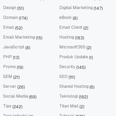
Dedicated Hosting
Dedicated Server
Design
Digital Marketing
(51)
(147)
Design
Digital Marketing
Domain
eBook
(174)
(8)
Domain
eBook
Email
Email Client
(52)
(2)
Email
Email Client
Email Marketing
Hosting
(15)
(183)
Email Marketing
Hosting
JavaScript
Microsoft365
(8)
(2)
JavaScript
Microsoft365
PHP
Produk Update
(13)
(1)
PHP
Produk Update
Promo
Security
(19)
(145)
Promo
Security
SEM
SEO
(21)
(111)
SEM
SEO
Server
Shared Hosting
(26)
(6)
Server
Shared Hosting
Social Media
Teknologi
(69)
(182)
Social Media
Teknologi
Tips
Titan Mail
(242)
(2)
Tips
Titan Mail
Tren Industri
Tutorial