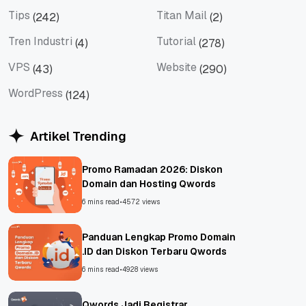
Social Media
Teknologi
Tips
Titan Mail
(242)
(2)
Tips
Titan Mail
Tren Industri
Tutorial
(4)
(278)
Tren Industri
Tutorial
VPS
Website
(43)
(290)
VPS
Website
WordPress
(124)
WordPress
Artikel Trending
Promo Ramadan 2026: Diskon
Domain dan Hosting Qwords
6 mins read
•
4572 views
Panduan Lengkap Promo Domain
.ID dan Diskon Terbaru Qwords
6 mins read
•
4928 views
Qwords Jadi Registrar