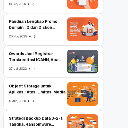
Qwords
10 Feb, 2026
6
Panduan Lengkap Promo
Domain .ID dan Diskon
Terbaru
20 Nov, 2025
6
Qwords Jadi Registrar
Terakreditasi ICANN, Apa
Untungnya?
27 Jul, 2022
3
Object Storage untuk
Aplikasi: Atasi Limitasi Media
11 Jun, 2026
4
Strategi Backup Data 3-2-1:
Tangkal Ransomware