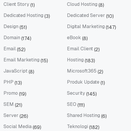
Client Story
Cloud Hosting
(1)
(8)
Client Story
Cloud Hosting
Dedicated Hosting
Dedicated Server
(3)
(10)
Dedicated Hosting
Dedicated Server
Design
Digital Marketing
(51)
(147)
Design
Digital Marketing
Domain
eBook
(174)
(8)
Domain
eBook
Email
Email Client
(52)
(2)
Email
Email Client
Email Marketing
Hosting
(15)
(183)
Email Marketing
Hosting
JavaScript
Microsoft365
(8)
(2)
JavaScript
Microsoft365
PHP
Produk Update
(13)
(1)
PHP
Produk Update
Promo
Security
(19)
(145)
Promo
Security
SEM
SEO
(21)
(111)
SEM
SEO
Server
Shared Hosting
(26)
(6)
Server
Shared Hosting
Social Media
Teknologi
(69)
(182)