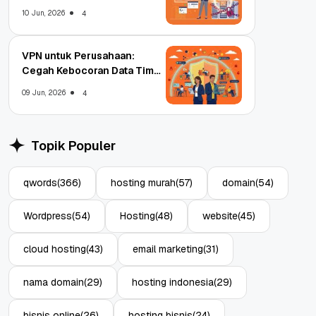
Enterprise
10 Jun, 2026
4
VPN untuk Perusahaan:
Cegah Kebocoran Data Tim
WFA!
09 Jun, 2026
4
Topik Populer
qwords
(366)
hosting murah
(57)
domain
(54)
Wordpress
(54)
Hosting
(48)
website
(45)
cloud hosting
(43)
email marketing
(31)
nama domain
(29)
hosting indonesia
(29)
bisnis online
(26)
hosting bisnis
(24)