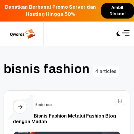
Dapatkan Berbagai Promo Server dan
Ambil
Hosting Hingga 50%
Diskon!
Skip
to
content
b
i
s
n
i
s
f
a
s
h
i
o
n
4 articles
Bisnis
5 mins read
Memulai Bisnis Fashion Melalui Fashion Blog
dengan Mudah