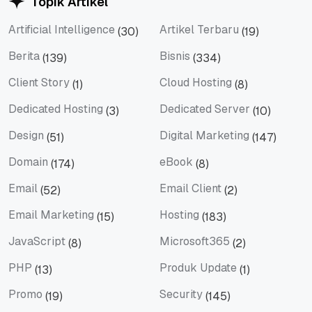
Topik Artikel
Artificial Intelligence
Artikel Terbaru
(30)
(19)
Artificial Intelligence
Artikel Terbaru
Berita
Bisnis
(139)
(334)
Berita
Bisnis
Client Story
Cloud Hosting
(1)
(8)
Client Story
Cloud Hosting
Dedicated Hosting
Dedicated Server
(3)
(10)
Dedicated Hosting
Dedicated Server
Design
Digital Marketing
(51)
(147)
Design
Digital Marketing
Domain
eBook
(174)
(8)
Domain
eBook
Email
Email Client
(52)
(2)
Email
Email Client
Email Marketing
Hosting
(15)
(183)
Email Marketing
Hosting
JavaScript
Microsoft365
(8)
(2)
JavaScript
Microsoft365
PHP
Produk Update
(13)
(1)
PHP
Produk Update
Promo
Security
(19)
(145)
Promo
Security