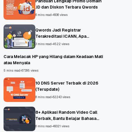
Panduan Lengkap Promo Domain
.ID dan Diskon Terbaru Qwords
6 mins read
•
4936 views
Qwords Jadi Registrar
Terakreditasi ICANN, Apa
Untungnya?
3 mins read
•
4522 views
Cara Melacak HP yang Hilang dalam Keadaan Mati
atau Menyala
5 mins read
•
67395 views
10 DNS Server Terbaik di 2026
(Terupdate)
8 mins read
•
62243 views
8+ Aplikasi Random Video Call
Terbaik, Bantu Belajar Bahasa
Asing!
6 mins read
•
49321 views