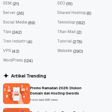
SEM
SEO
(21)
(111)
SEM
SEO
Server
Shared Hosting
(26)
(6)
Server
Shared Hosting
Social Media
Teknologi
(69)
(182)
Social Media
Teknologi
Tips
Titan Mail
(242)
(2)
Tips
Titan Mail
Tren Industri
Tutorial
(4)
(278)
Tren Industri
Tutorial
VPS
Website
(43)
(290)
VPS
Website
WordPress
(124)
WordPress
Artikel Trending
Promo Ramadan 2026: Diskon
Domain dan Hosting Qwords
6 mins read
•
4581 views