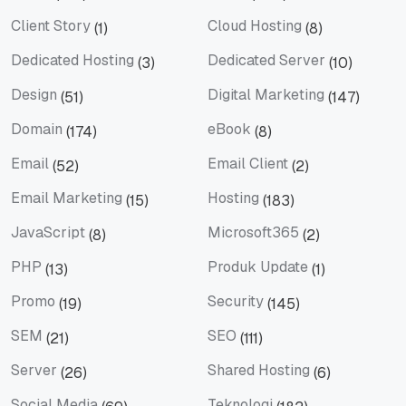
Berita
Bisnis
Client Story
Cloud Hosting
(1)
(8)
Client Story
Cloud Hosting
Dedicated Hosting
Dedicated Server
(3)
(10)
Dedicated Hosting
Dedicated Server
Design
Digital Marketing
(51)
(147)
Design
Digital Marketing
Domain
eBook
(174)
(8)
Domain
eBook
Email
Email Client
(52)
(2)
Email
Email Client
Email Marketing
Hosting
(15)
(183)
Email Marketing
Hosting
JavaScript
Microsoft365
(8)
(2)
JavaScript
Microsoft365
PHP
Produk Update
(13)
(1)
PHP
Produk Update
Promo
Security
(19)
(145)
Promo
Security
SEM
SEO
(21)
(111)
SEM
SEO
Server
Shared Hosting
(26)
(6)
Server
Shared Hosting
Social Media
Teknologi