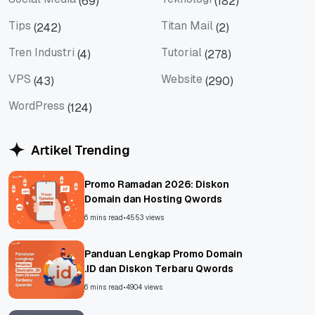
(69)
(182)
Social Media
Teknologi
Tips
Titan Mail
(242)
(2)
Tips
Titan Mail
Tren Industri
Tutorial
(4)
(278)
Tren Industri
Tutorial
VPS
Website
(43)
(290)
VPS
Website
WordPress
(124)
WordPress
Artikel Trending
Promo Ramadan 2026: Diskon
Domain dan Hosting Qwords
6 mins read
•
4553 views
Panduan Lengkap Promo Domain
.ID dan Diskon Terbaru Qwords
6 mins read
•
4904 views