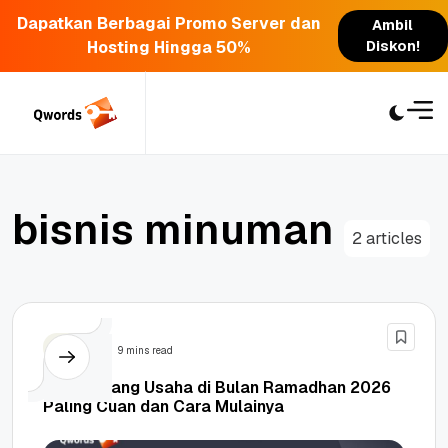
Dapatkan Berbagai Promo Server dan
Ambil
Hosting Hingga 50%
Diskon!
Skip
to
content
b
i
s
n
i
s
m
i
n
u
m
a
n
2 articles
Bisnis
9 mins read
22+ Peluang Usaha di Bulan Ramadhan 2026
Paling Cuan dan Cara Mulainya