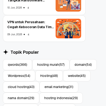
Tangkal Ransomware
Enterprise
10 Jun, 2026
4
VPN untuk Perusahaan:
Cegah Kebocoran Data Tim
WFA!
09 Jun, 2026
4
Topik Populer
qwords
(366)
hosting murah
(57)
domain
(54)
Wordpress
(54)
Hosting
(48)
website
(45)
cloud hosting
(43)
email marketing
(31)
nama domain
(29)
hosting indonesia
(29)