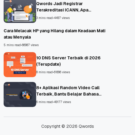
Qwords Jadi Registrar
Terakreditasi ICANN, Apa
Untungnya?
3 mins read
•
4497 views
Cara Melacak HP yang Hilang dalam Keadaan Mati
atau Menyala
5 mins read
•
66987 views
10 DNS Server Terbaik di 2026
(Terupdate)
8 mins read
•
61896 views
8+ Aplikasi Random Video Call
Terbaik, Bantu Belajar Bahasa
Asing!
6 mins read
•
49177 views
Copyright © 2026 Qwords