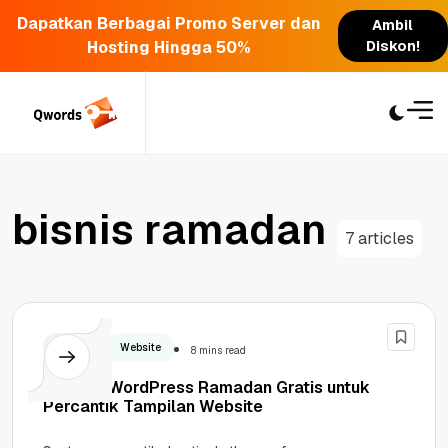
Dapatkan Berbagai Promo Server dan
Ambil
Hosting Hingga 50%
Diskon!
Skip
to
content
b
i
s
n
i
s
r
a
m
a
d
a
n
7 articles
Design
Website
8 mins read
7 Plugin WordPress Ramadan Gratis untuk
Percantik Tampilan Website