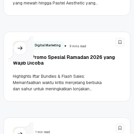
yang mewah hingga Pastel Aesthetic yang
disukai Gen Z. Strategi desain khusus...
Bisnis
Digital Marketing
9 mins read
20+ Ide Promo Spesial Ramadan 2026 yang
Wajib Dicoba
Highlights Iftar Bundles & Flash Sales:
Memanfaatkan waktu kritis menjelang berbuka
dan sahur untuk meningkatkan lonjakan
transaksi secara instan. Content & Engagement:
Strategi User Generated...
Bisnis
1 min read