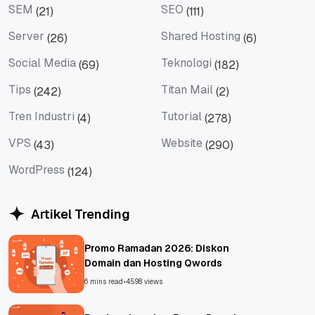
SEM
SEO
(21)
(111)
SEM
SEO
Server
Shared Hosting
(26)
(6)
Server
Shared Hosting
Social Media
Teknologi
(69)
(182)
Social Media
Teknologi
Tips
Titan Mail
(242)
(2)
Tips
Titan Mail
Tren Industri
Tutorial
(4)
(278)
Tren Industri
Tutorial
VPS
Website
(43)
(290)
VPS
Website
WordPress
(124)
WordPress
Artikel Trending
Promo Ramadan 2026: Diskon
Domain dan Hosting Qwords
6 mins read
•
4598 views