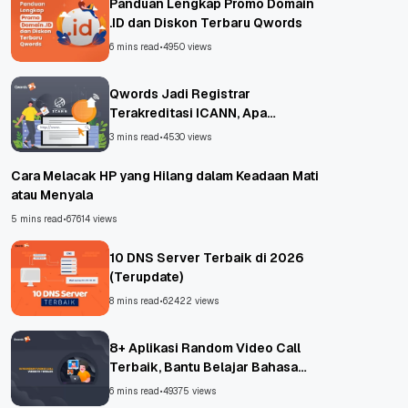
Panduan Lengkap Promo Domain
.ID dan Diskon Terbaru Qwords
6 mins read
•
4950 views
Qwords Jadi Registrar
Terakreditasi ICANN, Apa
Untungnya?
3 mins read
•
4530 views
Cara Melacak HP yang Hilang dalam Keadaan Mati
atau Menyala
5 mins read
•
67614 views
10 DNS Server Terbaik di 2026
(Terupdate)
8 mins read
•
62422 views
8+ Aplikasi Random Video Call
Terbaik, Bantu Belajar Bahasa
Asing!
6 mins read
•
49375 views