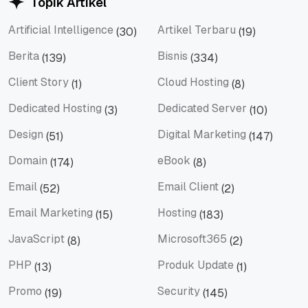
Topik Artikel
Artificial Intelligence
Artikel Terbaru
(30)
(19)
Artificial Intelligence
Artikel Terbaru
Berita
Bisnis
(139)
(334)
Berita
Bisnis
Client Story
Cloud Hosting
(1)
(8)
Client Story
Cloud Hosting
Dedicated Hosting
Dedicated Server
(3)
(10)
Dedicated Hosting
Dedicated Server
Design
Digital Marketing
(51)
(147)
Design
Digital Marketing
Domain
eBook
(174)
(8)
Domain
eBook
Email
Email Client
(52)
(2)
Email
Email Client
Email Marketing
Hosting
(15)
(183)
Email Marketing
Hosting
JavaScript
Microsoft365
(8)
(2)
JavaScript
Microsoft365
PHP
Produk Update
(13)
(1)
PHP
Produk Update
Promo
Security
(19)
(145)
Promo
Security