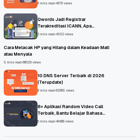
6 mins read
•
4976 views
Qwords Jadi Registrar
Terakreditasi ICANN, Apa
Untungnya?
3 mins read
•
4550 views
Cara Melacak HP yang Hilang dalam Keadaan Mati
atau Menyala
5 mins read
•
68026 views
10 DNS Server Terbaik di 2026
(Terupdate)
8 mins read
•
62685 views
8+ Aplikasi Random Video Call
Terbaik, Bantu Belajar Bahasa
Asing!
6 mins read
•
49486 views