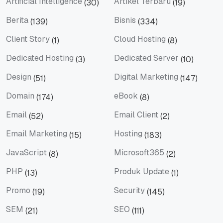
Artificial Intelligence
Artikel Terbaru
(30)
(19)
Artificial Intelligence
Artikel Terbaru
Berita
Bisnis
(139)
(334)
Berita
Bisnis
Client Story
Cloud Hosting
(1)
(8)
Client Story
Cloud Hosting
Dedicated Hosting
Dedicated Server
(3)
(10)
Dedicated Hosting
Dedicated Server
Design
Digital Marketing
(51)
(147)
Design
Digital Marketing
Domain
eBook
(174)
(8)
Domain
eBook
Email
Email Client
(52)
(2)
Email
Email Client
Email Marketing
Hosting
(15)
(183)
Email Marketing
Hosting
JavaScript
Microsoft365
(8)
(2)
JavaScript
Microsoft365
PHP
Produk Update
(13)
(1)
PHP
Produk Update
Promo
Security
(19)
(145)
Promo
Security
SEM
SEO
(21)
(111)
SEM
SEO