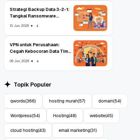
Strategi Backup Data 3-2-1:
Tangkal Ransomware
Enterprise
10 Jun, 2026
4
VPN untuk Perusahaan:
Cegah Kebocoran Data Tim
WFA!
09 Jun, 2026
4
Topik Populer
qwords
(366)
hosting murah
(57)
domain
(54)
Wordpress
(54)
Hosting
(48)
website
(45)
cloud hosting
(43)
email marketing
(31)