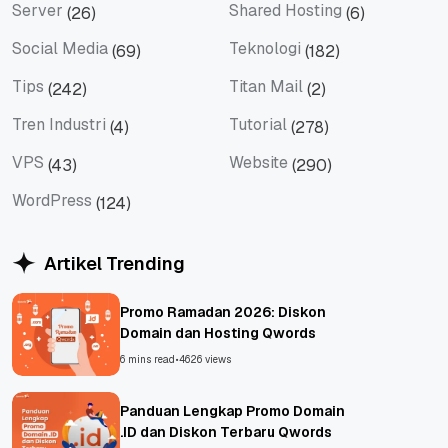
Server
Shared Hosting
(26)
(6)
Server
Shared Hosting
Social Media
Teknologi
(69)
(182)
Social Media
Teknologi
Tips
Titan Mail
(242)
(2)
Tips
Titan Mail
Tren Industri
Tutorial
(4)
(278)
Tren Industri
Tutorial
VPS
Website
(43)
(290)
VPS
Website
WordPress
(124)
WordPress
Artikel Trending
Promo Ramadan 2026: Diskon
Domain dan Hosting Qwords
6 mins read
•
4626 views
Panduan Lengkap Promo Domain
.ID dan Diskon Terbaru Qwords