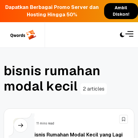
Dapatkan Berbagai Promo Server dan
Ambil
Hosting Hingga 50%
Diskon!
Skip
to
content
b
i
s
n
i
s
r
u
m
a
h
a
n
m
o
d
a
l
k
e
c
i
l
2 articles
Bisnis
11 mins read
15+ Ide Bisnis Rumahan Modal Kecil yang Lagi