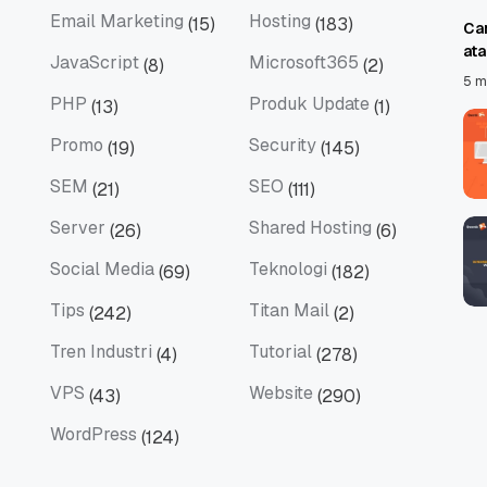
Email Marketing
Hosting
(15)
(183)
Ca
Email Marketing
Hosting
at
JavaScript
Microsoft365
(8)
(2)
JavaScript
Microsoft365
5 m
PHP
Produk Update
(13)
(1)
PHP
Produk Update
Promo
Security
(19)
(145)
Promo
Security
SEM
SEO
(21)
(111)
SEM
SEO
Server
Shared Hosting
(26)
(6)
Server
Shared Hosting
Social Media
Teknologi
(69)
(182)
Social Media
Teknologi
Tips
Titan Mail
(242)
(2)
Tips
Titan Mail
Tren Industri
Tutorial
(4)
(278)
Tren Industri
Tutorial
VPS
Website
(43)
(290)
VPS
Website
WordPress
(124)
WordPress