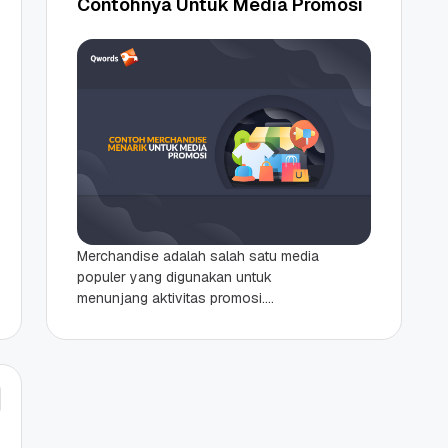
Contohnya Untuk Media Promosi
Merchandise adalah salah satu media
populer yang digunakan untuk
menunjang aktivitas promosi.
Pasalnya, selain mampu menambah
brand awareness merchandise juga
bisa menjadi sumber pemasukan
dengan...
 Promo
Qwords Jadi Registrar
skon
Terakreditasi ICANN, Apa
Untungnya?