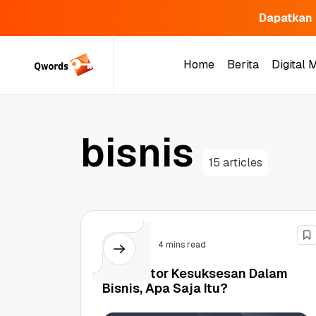
Dapatkan 
Skip
to
Home
Berita
Digital 
content
Home
Berita
Digital 
b
i
s
n
i
s
15 articles
Bisnis
4 mins read
5 Indikator Kesuksesan Dalam
Bisnis, Apa Saja Itu?