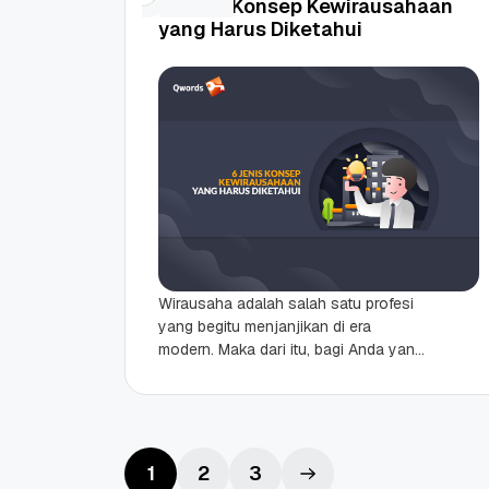
6 Jenis Konsep Kewirausahaan
10 Feb, 2026
20 Nov, 2025
6
6
yang Harus Diketahui
Wirausaha adalah salah satu profesi
yang begitu menjanjikan di era
modern. Maka dari itu, bagi Anda yang
hendak menekuni bidang ini, sangat
penting untuk memahami...
1
2
3