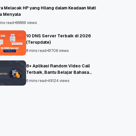
ra Melacak HP yang Hilang dalam Keadaan Mati
au Menyala
ins read
•
66869 views
10 DNS Server Terbaik di 2026
(Terupdate)
8 mins read
•
61706 views
8+ Aplikasi Random Video Call
Terbaik, Bantu Belajar Bahasa
Asing!
6 mins read
•
49124 views