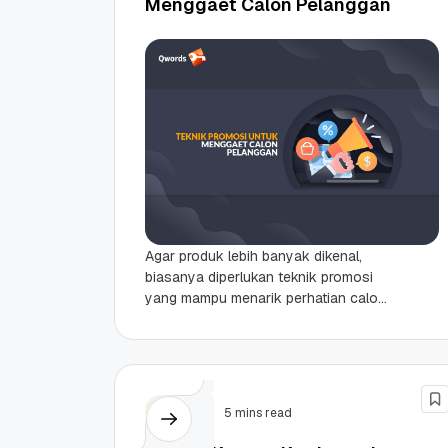
Menggaet Calon Pelanggan
Agar produk lebih banyak dikenal,
biasanya diperlukan teknik promosi
yang mampu menarik perhatian calon
pelanggan. Teknik promosi adalah
sebuah strategi untuk menawarkan
dan memperkenalkan produk...
Promo Ramadan 2026:
Panduan Lengkap
Bisnis
5 mins read
Diskon Domain dan
Domain .ID dan Di
Hosting Qwords
Terbaru