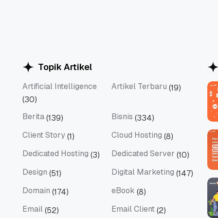
Topik Artikel
Artificial Intelligence
Artikel Terbaru
(19)
Artificial Intelligence
Artikel Terbaru
(30)
Berita
Bisnis
(139)
(334)
Berita
Bisnis
Client Story
Cloud Hosting
(1)
(8)
Client Story
Cloud Hosting
Dedicated Hosting
Dedicated Server
(3)
(10)
Dedicated Hosting
Dedicated Server
Design
Digital Marketing
(51)
(147)
Design
Digital Marketing
Domain
eBook
(174)
(8)
Domain
eBook
Email
Email Client
(52)
(2)
Email
Email Client