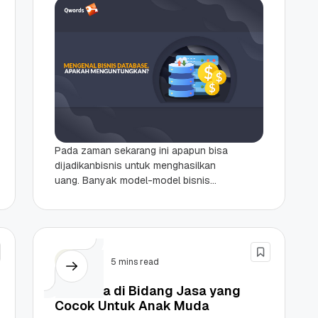
Pada zaman sekarang ini apapun bisa
dijadikanbisnis untuk menghasilkan
uang. Banyak model-model bisnis
baru yang sebelumnya tidak sempat
terfikirkan sama sekali. Ini semua
berkat kemajuan...
Bisnis
5 mins read
10 Usaha di Bidang Jasa yang
Cocok Untuk Anak Muda