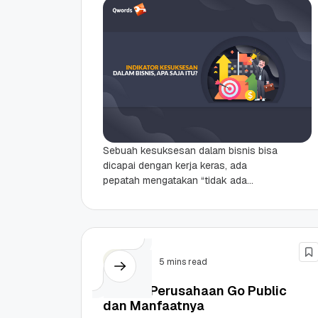
Sebuah kesuksesan dalam bisnis bisa
dicapai dengan kerja keras, ada
pepatah mengatakan “tidak ada
usaha yang menghianati hasil”. Tanpa
adanya kerja keras, kesuksesan
menjadi suatu...
Bisnis
5 mins read
Apa Itu Perusahaan Go Public
dan Manfaatnya