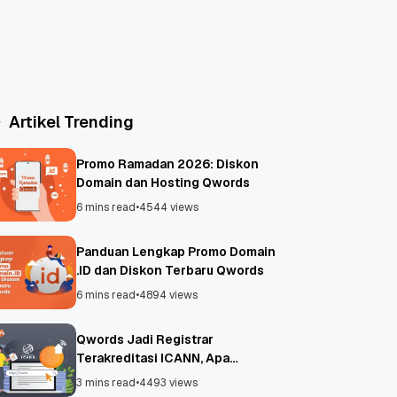
Artikel Trending
Promo Ramadan 2026: Diskon
Domain dan Hosting Qwords
6 mins read
•
4544 views
Panduan Lengkap Promo Domain
.ID dan Diskon Terbaru Qwords
6 mins read
•
4894 views
Qwords Jadi Registrar
Terakreditasi ICANN, Apa
Untungnya?
3 mins read
•
4493 views