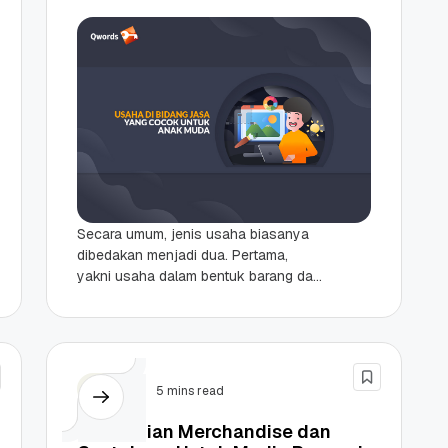
Secara umum, jenis usaha biasanya
dibedakan menjadi dua. Pertama,
yakni usaha dalam bentuk barang dan
yang kedua adalah usaha di bidang
Jasa. Untuk usaha di...
Bisnis
5 mins read
Pengertian Merchandise dan