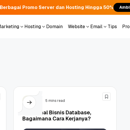
Berbagai Promo Server dan Hosting Hingga 50%
Ambi
Marketing
Hosting
Domain
Website
Email
Tips
Pr
Marketing
Hosting
Domain
Website
Email
Tips
Pr
Bisnis
5 mins read
Mengenal Bisnis Database,
Bagaimana Cara Kerjanya?