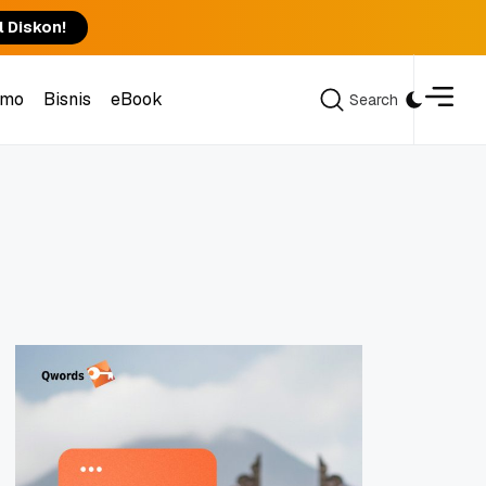
l Diskon!
omo
Bisnis
eBook
Search
Search
omo
Bisnis
eBook