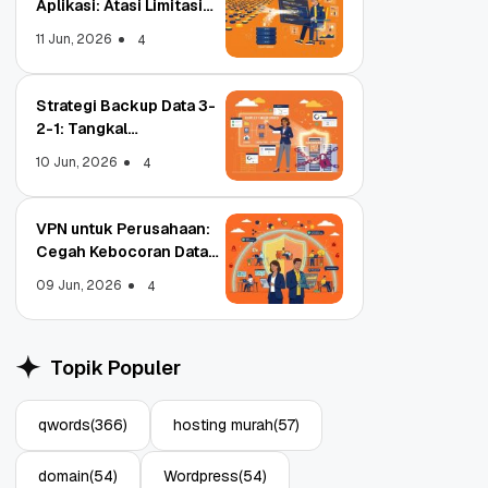
Aplikasi: Atasi Limitasi
Media
11 Jun, 2026
4
Strategi Backup Data 3-
2-1: Tangkal
Ransomware Enterprise
10 Jun, 2026
4
VPN untuk Perusahaan:
Cegah Kebocoran Data
Tim WFA!
09 Jun, 2026
4
Topik Populer
qwords
(366)
hosting murah
(57)
Object Storage untuk
Strategi Bac
Aplikasi: Atasi Limitasi
1: Tangkal R
domain
(54)
Wordpress
(54)
Media
Enterprise