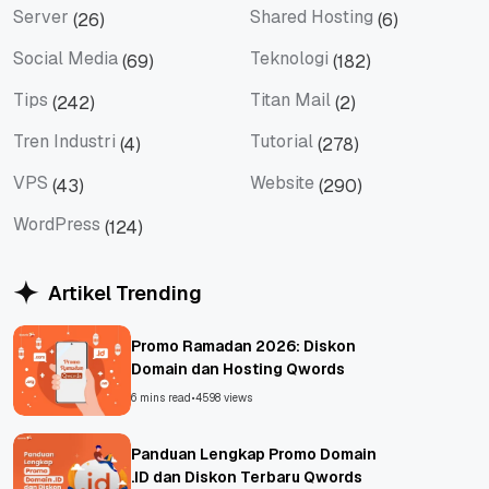
Server
Shared Hosting
(26)
(6)
Server
Shared Hosting
Social Media
Teknologi
(69)
(182)
Social Media
Teknologi
Tips
Titan Mail
(242)
(2)
Tips
Titan Mail
Tren Industri
Tutorial
(4)
(278)
Tren Industri
Tutorial
VPS
Website
(43)
(290)
VPS
Website
WordPress
(124)
WordPress
Artikel Trending
Promo Ramadan 2026: Diskon
Domain dan Hosting Qwords
6 mins read
•
4598 views
Panduan Lengkap Promo Domain
.ID dan Diskon Terbaru Qwords