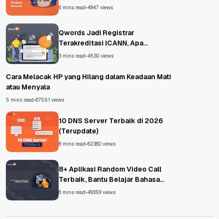
6 mins read
•
4947 views
Qwords Jadi Registrar
Terakreditasi ICANN, Apa
Untungnya?
3 mins read
•
4530 views
Cara Melacak HP yang Hilang dalam Keadaan Mati
atau Menyala
5 mins read
•
67551 views
10 DNS Server Terbaik di 2026
(Terupdate)
8 mins read
•
62360 views
8+ Aplikasi Random Video Call
Terbaik, Bantu Belajar Bahasa
Asing!
6 mins read
•
49359 views