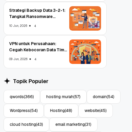
Strategi Backup Data 3-2-1:
Tangkal Ransomware
Enterprise
10 Jun, 2026
4
VPN untuk Perusahaan:
Cegah Kebocoran Data Tim
WFA!
09 Jun, 2026
4
Topik Populer
qwords
(366)
hosting murah
(57)
domain
(54)
Wordpress
(54)
Hosting
(48)
website
(45)
cloud hosting
(43)
email marketing
(31)