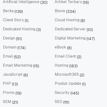
Artificial Intelligence
Artikel Terbaru
(30)
(19)
Artificial Intelligence
Artikel Terbaru
Berita
Bisnis
(139)
(334)
Berita
Bisnis
Client Story
Cloud Hosting
(1)
(8)
Client Story
Cloud Hosting
Dedicated Hosting
Dedicated Server
(3)
(10)
Dedicated Hosting
Dedicated Server
Design
Digital Marketing
(51)
(147)
Design
Digital Marketing
Domain
eBook
(174)
(8)
Domain
eBook
Email
Email Client
(52)
(2)
Email
Email Client
Email Marketing
Hosting
(15)
(183)
Email Marketing
Hosting
JavaScript
Microsoft365
(8)
(2)
JavaScript
Microsoft365
PHP
Produk Update
(13)
(1)
PHP
Produk Update
Promo
Security
(19)
(145)
Promo
Security
SEM
SEO
(21)
(111)
SEM
SEO