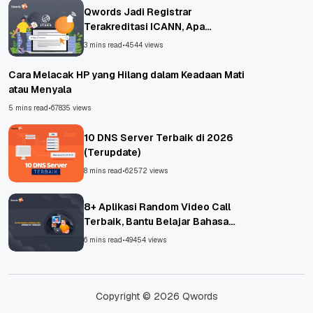
Qwords Jadi Registrar
Terakreditasi ICANN, Apa
Untungnya?
3 mins read
•
4544 views
Cara Melacak HP yang Hilang dalam Keadaan Mati
atau Menyala
5 mins read
•
67835 views
10 DNS Server Terbaik di 2026
(Terupdate)
8 mins read
•
62572 views
8+ Aplikasi Random Video Call
Terbaik, Bantu Belajar Bahasa
Asing!
6 mins read
•
49454 views
Copyright © 2026 Qwords