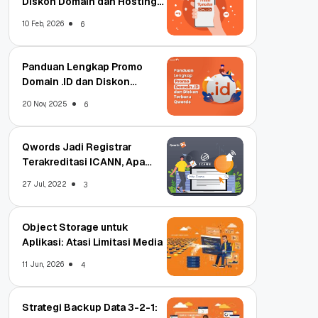
Diskon Domain dan Hosting
Qwords
10 Feb, 2026
6
Panduan Lengkap Promo
Domain .ID dan Diskon
Terbaru
20 Nov, 2025
6
Qwords Jadi Registrar
Terakreditasi ICANN, Apa
Untungnya?
27 Jul, 2022
3
Object Storage untuk
Aplikasi: Atasi Limitasi Media
11 Jun, 2026
4
Strategi Backup Data 3-2-1: