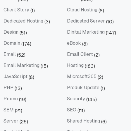
Berita
Bisnis
Client Story
Cloud Hosting
(1)
(8)
Client Story
Cloud Hosting
Dedicated Hosting
Dedicated Server
(3)
(10)
Dedicated Hosting
Dedicated Server
Design
Digital Marketing
(51)
(147)
Design
Digital Marketing
Domain
eBook
(174)
(8)
Domain
eBook
Email
Email Client
(52)
(2)
Email
Email Client
Email Marketing
Hosting
(15)
(183)
Email Marketing
Hosting
JavaScript
Microsoft365
(8)
(2)
JavaScript
Microsoft365
PHP
Produk Update
(13)
(1)
PHP
Produk Update
Promo
Security
(19)
(145)
Promo
Security
SEM
SEO
(21)
(111)
SEM
SEO
Server
Shared Hosting
(26)
(6)
Server
Shared Hosting