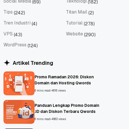
Social Media
Teknologi
(69)
(182)
Social Media
Teknologi
Tips
Titan Mail
(242)
(2)
Tips
Titan Mail
Tren Industri
Tutorial
(4)
(278)
Tren Industri
Tutorial
VPS
Website
(43)
(290)
VPS
Website
WordPress
(124)
WordPress
Artikel Trending
Promo Ramadan 2026: Diskon
Domain dan Hosting Qwords
6 mins read
•
4616 views
Panduan Lengkap Promo Domain
.ID dan Diskon Terbaru Qwords
6 mins read
•
4963 views