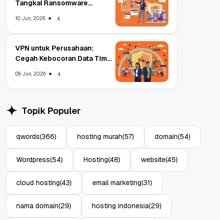
Tangkal Ransomware
Enterprise
10 Jun, 2026
4
VPN untuk Perusahaan:
Cegah Kebocoran Data Tim
WFA!
09 Jun, 2026
4
Topik Populer
qwords
(366)
hosting murah
(57)
domain
(54)
Wordpress
(54)
Hosting
(48)
website
(45)
cloud hosting
(43)
email marketing
(31)
nama domain
(29)
hosting indonesia
(29)