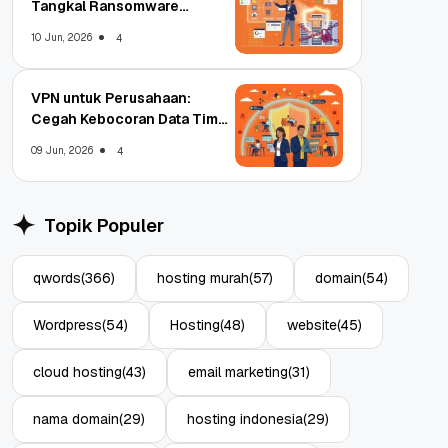
Tangkal Ransomware
Enterprise
10 Jun, 2026
4
VPN untuk Perusahaan:
Cegah Kebocoran Data Tim
WFA!
09 Jun, 2026
4
Topik Populer
qwords
(366)
hosting murah
(57)
domain
(54)
Wordpress
(54)
Hosting
(48)
website
(45)
cloud hosting
(43)
email marketing
(31)
nama domain
(29)
hosting indonesia
(29)