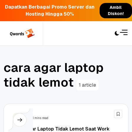
Dapatkan Berbagai Promo Server dan
Ambil
Hosting Hingga 50%
Diskon!
Skip
to
content
c
a
r
a
a
g
a
r
l
a
p
t
o
p
t
i
d
a
k
l
e
m
o
t
1 article
Tips
6 mins read
Cara Agar Laptop Tidak Lemot Saat Work