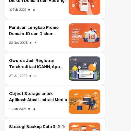
Diskon Domain dan Hosting
Qwords
10 Feb, 2026
6
Panduan Lengkap Promo
Domain .ID dan Diskon
Terbaru
20 Nov, 2025
6
Qwords Jadi Registrar
Terakreditasi ICANN, Apa
Untungnya?
27 Jul, 2022
3
Object Storage untuk
Aplikasi: Atasi Limitasi Media
11 Jun, 2026
4
Strategi Backup Data 3-2-1: