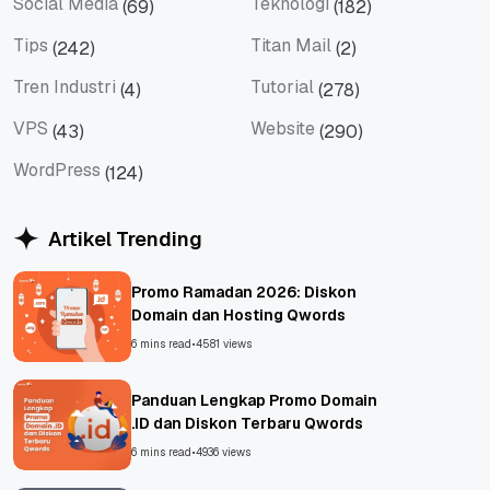
Social Media
Teknologi
(69)
(182)
Social Media
Teknologi
Tips
Titan Mail
(242)
(2)
Tips
Titan Mail
Tren Industri
Tutorial
(4)
(278)
Tren Industri
Tutorial
VPS
Website
(43)
(290)
VPS
Website
WordPress
(124)
WordPress
Artikel Trending
Promo Ramadan 2026: Diskon
Domain dan Hosting Qwords
6 mins read
•
4581 views
Panduan Lengkap Promo Domain
.ID dan Diskon Terbaru Qwords
6 mins read
•
4936 views