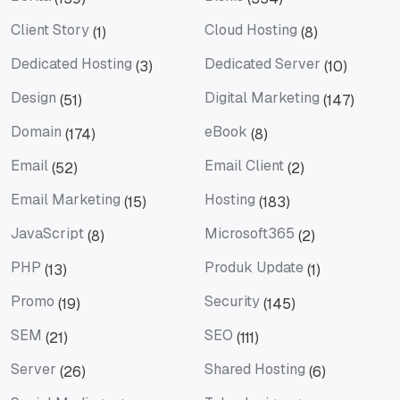
Berita
Bisnis
Client Story
Cloud Hosting
(1)
(8)
Client Story
Cloud Hosting
Dedicated Hosting
Dedicated Server
(3)
(10)
Dedicated Hosting
Dedicated Server
Design
Digital Marketing
(51)
(147)
Design
Digital Marketing
Domain
eBook
(174)
(8)
Domain
eBook
Email
Email Client
(52)
(2)
Email
Email Client
Email Marketing
Hosting
(15)
(183)
Email Marketing
Hosting
JavaScript
Microsoft365
(8)
(2)
JavaScript
Microsoft365
PHP
Produk Update
(13)
(1)
PHP
Produk Update
Promo
Security
(19)
(145)
Promo
Security
SEM
SEO
(21)
(111)
SEM
SEO
Server
Shared Hosting
(26)
(6)
Server
Shared Hosting