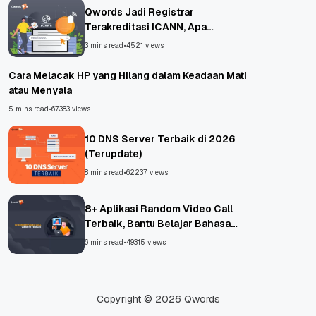
Qwords Jadi Registrar
Terakreditasi ICANN, Apa
Untungnya?
3 mins read
•
4521 views
Cara Melacak HP yang Hilang dalam Keadaan Mati
atau Menyala
5 mins read
•
67383 views
10 DNS Server Terbaik di 2026
(Terupdate)
8 mins read
•
62237 views
8+ Aplikasi Random Video Call
Terbaik, Bantu Belajar Bahasa
Asing!
6 mins read
•
49315 views
Copyright © 2026 Qwords