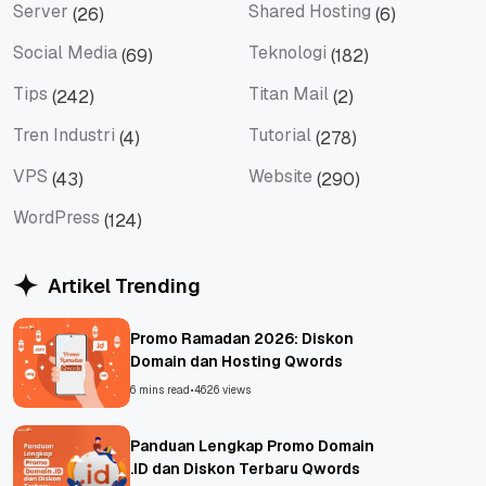
Server
Shared Hosting
(26)
(6)
Server
Shared Hosting
Social Media
Teknologi
(69)
(182)
Social Media
Teknologi
Tips
Titan Mail
(242)
(2)
Tips
Titan Mail
Tren Industri
Tutorial
(4)
(278)
Tren Industri
Tutorial
VPS
Website
(43)
(290)
VPS
Website
WordPress
(124)
WordPress
Artikel Trending
Promo Ramadan 2026: Diskon
Domain dan Hosting Qwords
6 mins read
•
4626 views
Panduan Lengkap Promo Domain
.ID dan Diskon Terbaru Qwords