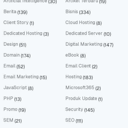
Artificial Intelligence
Artikel Terbaru
(30)
(19)
Artificial Intelligence
Artikel Terbaru
Berita
Bisnis
(139)
(334)
Berita
Bisnis
Client Story
Cloud Hosting
(1)
(8)
Client Story
Cloud Hosting
Dedicated Hosting
Dedicated Server
(3)
(10)
Dedicated Hosting
Dedicated Server
Design
Digital Marketing
(51)
(147)
Design
Digital Marketing
Domain
eBook
(174)
(8)
Domain
eBook
Email
Email Client
(52)
(2)
Email
Email Client
Email Marketing
Hosting
(15)
(183)
Email Marketing
Hosting
JavaScript
Microsoft365
(8)
(2)
JavaScript
Microsoft365
PHP
Produk Update
(13)
(1)
PHP
Produk Update
Promo
Security
(19)
(145)
Promo
Security
SEM
SEO
(21)
(111)
SEM
SEO