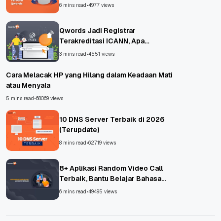
6 mins read
•
4977 views
Qwords Jadi Registrar
Terakreditasi ICANN, Apa
Untungnya?
3 mins read
•
4551 views
Cara Melacak HP yang Hilang dalam Keadaan Mati
atau Menyala
5 mins read
•
68069 views
10 DNS Server Terbaik di 2026
(Terupdate)
8 mins read
•
62719 views
8+ Aplikasi Random Video Call
Terbaik, Bantu Belajar Bahasa
Asing!
6 mins read
•
49495 views