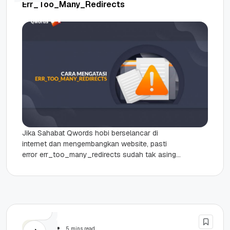
Err_Too_Many_Redirects
Jika Sahabat Qwords hobi berselancar di
internet dan mengembangkan website, pasti
error err_too_many_redirects sudah tak asing
lagi. Error yang sering terjadi pada browser atau
situs...
Website
5 mins read