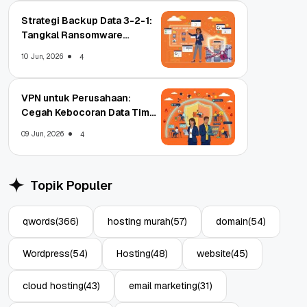
Strategi Backup Data 3-2-1:
Tangkal Ransomware
Enterprise
10 Jun, 2026
4
VPN untuk Perusahaan:
Cegah Kebocoran Data Tim
WFA!
09 Jun, 2026
4
Topik Populer
qwords
(366)
hosting murah
(57)
domain
(54)
Wordpress
(54)
Hosting
(48)
website
(45)
cloud hosting
(43)
email marketing
(31)