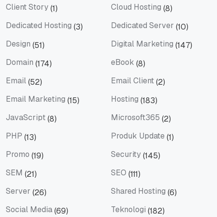
Client Story
Cloud Hosting
(1)
(8)
Client Story
Cloud Hosting
Dedicated Hosting
Dedicated Server
(3)
(10)
Dedicated Hosting
Dedicated Server
Design
Digital Marketing
(51)
(147)
Design
Digital Marketing
Domain
eBook
(174)
(8)
Domain
eBook
Email
Email Client
(52)
(2)
Email
Email Client
Email Marketing
Hosting
(15)
(183)
Email Marketing
Hosting
JavaScript
Microsoft365
(8)
(2)
JavaScript
Microsoft365
PHP
Produk Update
(13)
(1)
PHP
Produk Update
Promo
Security
(19)
(145)
Promo
Security
SEM
SEO
(21)
(111)
SEM
SEO
Server
Shared Hosting
(26)
(6)
Server
Shared Hosting
Social Media
Teknologi
(69)
(182)