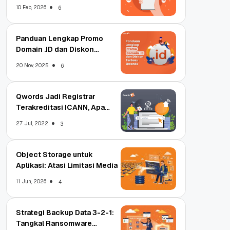
Qwords
10 Feb, 2026
6
Panduan Lengkap Promo
Domain .ID dan Diskon
Terbaru
20 Nov, 2025
6
Qwords Jadi Registrar
Terakreditasi ICANN, Apa
Untungnya?
27 Jul, 2022
3
Object Storage untuk
Aplikasi: Atasi Limitasi Media
11 Jun, 2026
4
Strategi Backup Data 3-2-1:
Tangkal Ransomware