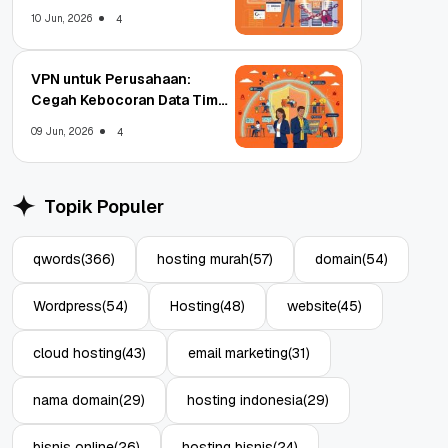
Enterprise
10 Jun, 2026
4
VPN untuk Perusahaan:
Cegah Kebocoran Data Tim
WFA!
09 Jun, 2026
4
Topik Populer
qwords
(366)
hosting murah
(57)
domain
(54)
Wordpress
(54)
Hosting
(48)
website
(45)
cloud hosting
(43)
email marketing
(31)
nama domain
(29)
hosting indonesia
(29)
bisnis online
(26)
hosting bisnis
(24)