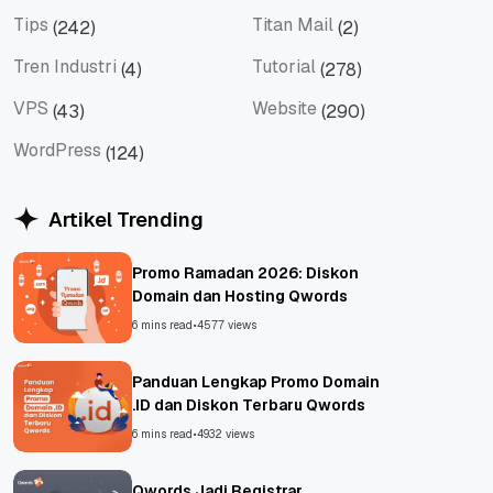
Social Media
Teknologi
Tips
Titan Mail
(242)
(2)
Tips
Titan Mail
Tren Industri
Tutorial
(4)
(278)
Tren Industri
Tutorial
VPS
Website
(43)
(290)
VPS
Website
WordPress
(124)
WordPress
Artikel Trending
Promo Ramadan 2026: Diskon
Domain dan Hosting Qwords
6 mins read
•
4577 views
Panduan Lengkap Promo Domain
.ID dan Diskon Terbaru Qwords
6 mins read
•
4932 views
Qwords Jadi Registrar