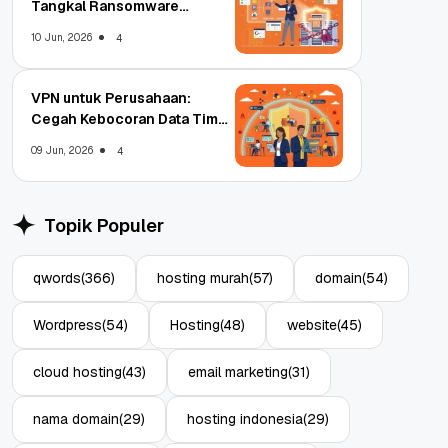
Tangkal Ransomware
Enterprise
10 Jun, 2026
4
VPN untuk Perusahaan:
Cegah Kebocoran Data Tim
WFA!
09 Jun, 2026
4
Topik Populer
qwords
(366)
hosting murah
(57)
domain
(54)
Wordpress
(54)
Hosting
(48)
website
(45)
cloud hosting
(43)
email marketing
(31)
nama domain
(29)
hosting indonesia
(29)