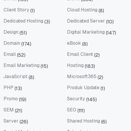
Berita
Bisnis
Client Story
Cloud Hosting
(1)
(8)
Client Story
Cloud Hosting
Dedicated Hosting
Dedicated Server
(3)
(10)
Dedicated Hosting
Dedicated Server
Design
Digital Marketing
(51)
(147)
Design
Digital Marketing
Domain
eBook
(174)
(8)
Domain
eBook
Email
Email Client
(52)
(2)
Email
Email Client
Email Marketing
Hosting
(15)
(183)
Email Marketing
Hosting
JavaScript
Microsoft365
(8)
(2)
JavaScript
Microsoft365
PHP
Produk Update
(13)
(1)
PHP
Produk Update
Promo
Security
(19)
(145)
Promo
Security
SEM
SEO
(21)
(111)
SEM
SEO
Server
Shared Hosting
(26)
(6)
Server
Shared Hosting