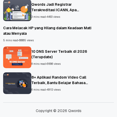
Qwords Jadi Registrar
Terakreditasi ICANN, Apa
Untungnya?
3 mins read
•
4493 views
Cara Melacak HP yang Hilang dalam Keadaan Mati
atau Menyala
5 mins read
•
66865 views
10 DNS Server Terbaik di 2026
(Terupdate)
8 mins read
•
61696 views
8+ Aplikasi Random Video Call
Terbaik, Bantu Belajar Bahasa
Asing!
6 mins read
•
49113 views
Copyright © 2026 Qwords