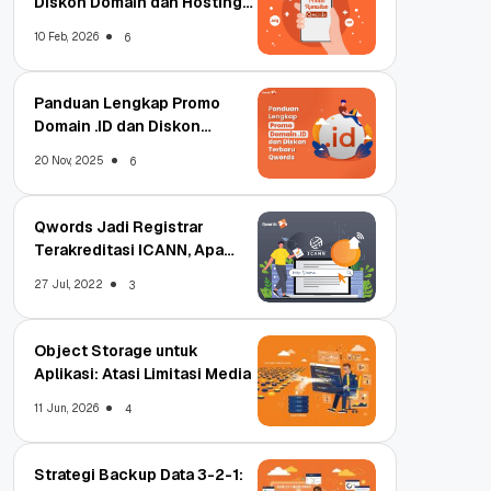
Diskon Domain dan Hosting
Qwords
10 Feb, 2026
6
Panduan Lengkap Promo
Domain .ID dan Diskon
Terbaru
20 Nov, 2025
6
Qwords Jadi Registrar
Terakreditasi ICANN, Apa
Untungnya?
27 Jul, 2022
3
Object Storage untuk
Aplikasi: Atasi Limitasi Media
11 Jun, 2026
4
Strategi Backup Data 3-2-1: