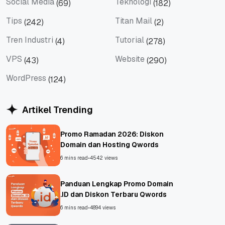
Social Media
Teknologi
(69)
(182)
Social Media
Teknologi
Tips
Titan Mail
(242)
(2)
Tips
Titan Mail
Tren Industri
Tutorial
(4)
(278)
Tren Industri
Tutorial
VPS
Website
(43)
(290)
VPS
Website
WordPress
(124)
WordPress
Artikel Trending
Promo Ramadan 2026: Diskon
Domain dan Hosting Qwords
6 mins read
•
4542 views
Panduan Lengkap Promo Domain
.ID dan Diskon Terbaru Qwords
6 mins read
•
4894 views