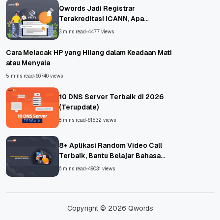
Qwords Jadi Registrar
Terakreditasi ICANN, Apa
Untungnya?
3 mins read
•
4477 views
Cara Melacak HP yang Hilang dalam Keadaan Mati
atau Menyala
5 mins read
•
66746 views
10 DNS Server Terbaik di 2026
(Terupdate)
8 mins read
•
61532 views
8+ Aplikasi Random Video Call
Terbaik, Bantu Belajar Bahasa
Asing!
6 mins read
•
49031 views
Copyright © 2026 Qwords