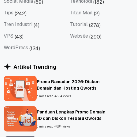
Social Media
Teknologi
(69)
(182)
Social Media
Teknologi
Tips
Titan Mail
(242)
(2)
Tips
Titan Mail
Tren Industri
Tutorial
(4)
(278)
Tren Industri
Tutorial
VPS
Website
(43)
(290)
VPS
Website
WordPress
(124)
WordPress
Artikel Trending
Promo Ramadan 2026: Diskon
Domain dan Hosting Qwords
6 mins read
•
4534 views
Panduan Lengkap Promo Domain
.ID dan Diskon Terbaru Qwords
6 mins read
•
4884 views