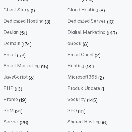
Berita
Bisnis
Client Story
Cloud Hosting
(1)
(8)
Client Story
Cloud Hosting
Dedicated Hosting
Dedicated Server
(3)
(10)
Dedicated Hosting
Dedicated Server
Design
Digital Marketing
(51)
(147)
Design
Digital Marketing
Domain
eBook
(174)
(8)
Domain
eBook
Email
Email Client
(52)
(2)
Email
Email Client
Email Marketing
Hosting
(15)
(183)
Email Marketing
Hosting
JavaScript
Microsoft365
(8)
(2)
JavaScript
Microsoft365
PHP
Produk Update
(13)
(1)
PHP
Produk Update
Promo
Security
(19)
(145)
Promo
Security
SEM
SEO
(21)
(111)
SEM
SEO
Server
Shared Hosting
(26)
(6)
Server
Shared Hosting