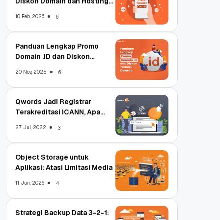
Diskon Domain dan Hosting
Qwords
10 Feb, 2026
6
Panduan Lengkap Promo
Domain .ID dan Diskon
Terbaru
20 Nov, 2025
6
Qwords Jadi Registrar
Terakreditasi ICANN, Apa
Untungnya?
27 Jul, 2022
3
Object Storage untuk
Aplikasi: Atasi Limitasi Media
11 Jun, 2026
4
Strategi Backup Data 3-2-1: