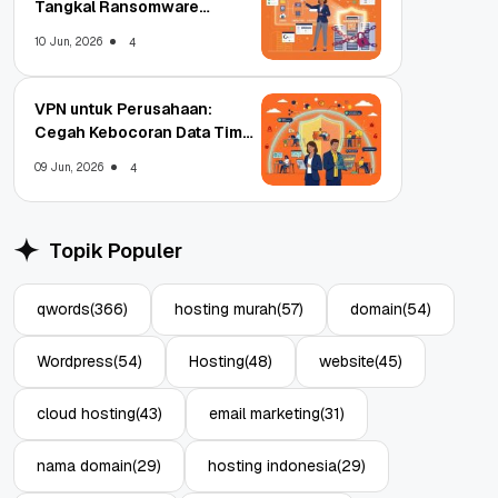
Tangkal Ransomware
Enterprise
10 Jun, 2026
4
VPN untuk Perusahaan:
Cegah Kebocoran Data Tim
WFA!
09 Jun, 2026
4
Topik Populer
qwords
(366)
hosting murah
(57)
domain
(54)
Wordpress
(54)
Hosting
(48)
website
(45)
cloud hosting
(43)
email marketing
(31)
nama domain
(29)
hosting indonesia
(29)