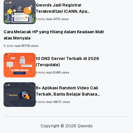
Qwords Jadi Registrar
Terakreditasi ICANN, Apa
Untungnya?
3 mins read
•
4476 views
Cara Melacak HP yang Hilang dalam Keadaan Mati
atau Menyala
5 mins read
•
66708 views
10 DNS Server Terbaik di 2026
(Terupdate)
8 mins read
•
61496 views
8+ Aplikasi Random Video Call
Terbaik, Bantu Belajar Bahasa
Asing!
6 mins read
•
49015 views
Copyright © 2026 Qwords