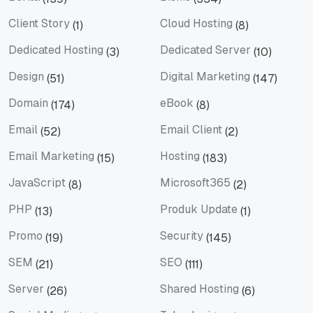
Berita
Bisnis
Client Story
Cloud Hosting
(1)
(8)
Client Story
Cloud Hosting
Dedicated Hosting
Dedicated Server
(3)
(10)
Dedicated Hosting
Dedicated Server
Design
Digital Marketing
(51)
(147)
Design
Digital Marketing
Domain
eBook
(174)
(8)
Domain
eBook
Email
Email Client
(52)
(2)
Email
Email Client
Email Marketing
Hosting
(15)
(183)
Email Marketing
Hosting
JavaScript
Microsoft365
(8)
(2)
JavaScript
Microsoft365
PHP
Produk Update
(13)
(1)
PHP
Produk Update
Promo
Security
(19)
(145)
Promo
Security
SEM
SEO
(21)
(111)
SEM
SEO
Server
Shared Hosting
(26)
(6)
Server
Shared Hosting