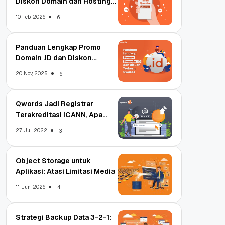
Diskon Domain dan Hosting
Qwords
10 Feb, 2026
6
Panduan Lengkap Promo
Domain .ID dan Diskon
Terbaru
20 Nov, 2025
6
Qwords Jadi Registrar
Terakreditasi ICANN, Apa
Untungnya?
27 Jul, 2022
3
Object Storage untuk
Aplikasi: Atasi Limitasi Media
11 Jun, 2026
4
Strategi Backup Data 3-2-1: