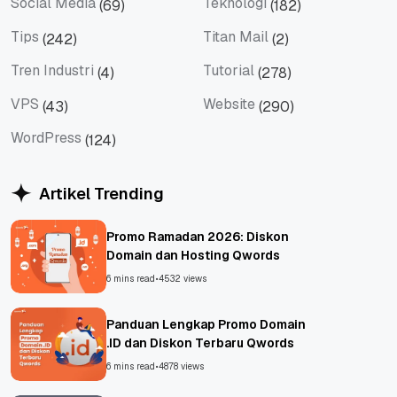
Social Media
Teknologi
(69)
(182)
Social Media
Teknologi
Tips
Titan Mail
(242)
(2)
Tips
Titan Mail
Tren Industri
Tutorial
(4)
(278)
Tren Industri
Tutorial
VPS
Website
(43)
(290)
VPS
Website
WordPress
(124)
WordPress
Artikel Trending
Promo Ramadan 2026: Diskon
Domain dan Hosting Qwords
6 mins read
•
4532 views
Panduan Lengkap Promo Domain
.ID dan Diskon Terbaru Qwords
6 mins read
•
4878 views