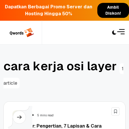
Dapatkan Berbagai Promo Server dan
Ambil
Hosting Hingga 50%
Diskon!
Skip
to
content
c
a
r
a
k
e
r
j
a
o
s
i
l
a
y
e
r
1
article
Security
5 mins read
OSI Layer: Pengertian, 7 Lapisan & Cara