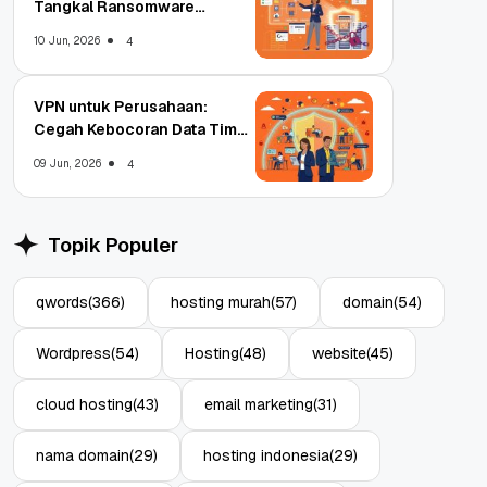
Tangkal Ransomware
Enterprise
10 Jun, 2026
4
VPN untuk Perusahaan:
Cegah Kebocoran Data Tim
WFA!
09 Jun, 2026
4
Topik Populer
qwords
(366)
hosting murah
(57)
domain
(54)
Wordpress
(54)
Hosting
(48)
website
(45)
cloud hosting
(43)
email marketing
(31)
nama domain
(29)
hosting indonesia
(29)