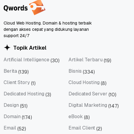
Cloud Web Hosting. Domain & hosting terbaik
dengan akses cepat yang didukung layanan
support 24/7
Topik Artikel
Artificial Intelligence
Artikel Terbaru
(30)
(19)
Artificial Intelligence
Artikel Terbaru
Berita
Bisnis
(139)
(334)
Berita
Bisnis
Client Story
Cloud Hosting
(1)
(8)
Client Story
Cloud Hosting
Dedicated Hosting
Dedicated Server
(3)
(10)
Dedicated Hosting
Dedicated Server
Design
Digital Marketing
(51)
(147)
Design
Digital Marketing
Domain
eBook
(174)
(8)
Domain
eBook
Email
Email Client
(52)
(2)
Email
Email Client