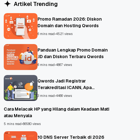
Artikel Trending
Promo Ramadan 2026: Diskon
Domain dan Hosting Qwords
6 mins read
•
4521 views
Panduan Lengkap Promo Domain
.ID dan Diskon Terbaru Qwords
6 mins read
•
4867 views
Qwords Jadi Registrar
Terakreditasi ICANN, Apa
Untungnya?
3 mins read
•
4466 views
Cara Melacak HP yang Hilang dalam Keadaan Mati
atau Menyala
5 mins read
•
66580 views
10 DNS Server Terbaik di 2026