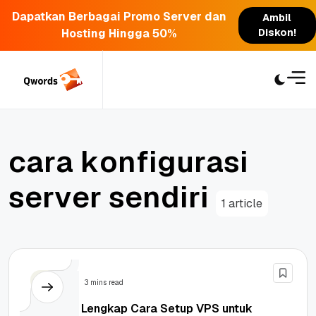
Dapatkan Berbagai Promo Server dan
Ambil
Hosting Hingga 50%
Diskon!
Skip
to
content
c
a
r
a
k
o
n
f
i
g
u
r
a
s
i
s
e
r
v
e
r
s
e
n
d
i
r
i
1 article
Server
3 mins read
Panduan Lengkap Cara Setup VPS untuk