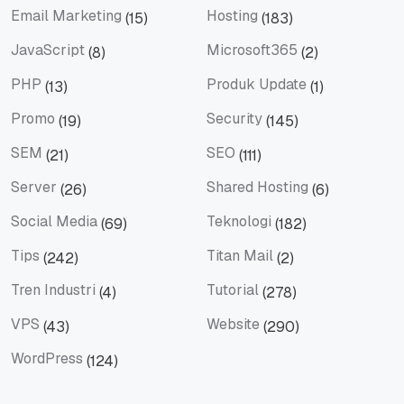
Email Marketing
Hosting
(15)
(183)
Email Marketing
Hosting
JavaScript
Microsoft365
(8)
(2)
JavaScript
Microsoft365
PHP
Produk Update
(13)
(1)
PHP
Produk Update
Promo
Security
(19)
(145)
Promo
Security
SEM
SEO
(21)
(111)
SEM
SEO
Server
Shared Hosting
(26)
(6)
Server
Shared Hosting
Social Media
Teknologi
(69)
(182)
Social Media
Teknologi
Tips
Titan Mail
(242)
(2)
Tips
Titan Mail
Tren Industri
Tutorial
(4)
(278)
Tren Industri
Tutorial
VPS
Website
(43)
(290)
VPS
Website
WordPress
(124)
WordPress