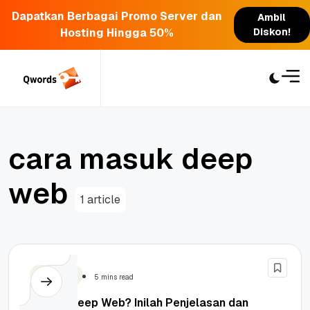
Dapatkan Berbagai Promo Server dan
Ambil
Hosting Hingga 50%
Diskon!
Skip
to
content
c
a
r
a
m
a
s
u
k
d
e
e
p
w
e
b
1 article
Teknologi
5 mins read
Apa Itu Deep Web? Inilah Penjelasan dan