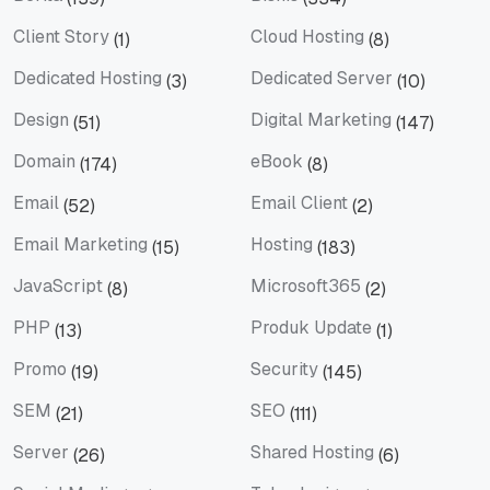
Berita
Bisnis
Client Story
Cloud Hosting
(1)
(8)
Client Story
Cloud Hosting
Dedicated Hosting
Dedicated Server
(3)
(10)
Dedicated Hosting
Dedicated Server
Design
Digital Marketing
(51)
(147)
Design
Digital Marketing
Domain
eBook
(174)
(8)
Domain
eBook
Email
Email Client
(52)
(2)
Email
Email Client
Email Marketing
Hosting
(15)
(183)
Email Marketing
Hosting
JavaScript
Microsoft365
(8)
(2)
JavaScript
Microsoft365
PHP
Produk Update
(13)
(1)
PHP
Produk Update
Promo
Security
(19)
(145)
Promo
Security
SEM
SEO
(21)
(111)
SEM
SEO
Server
Shared Hosting
(26)
(6)
Server
Shared Hosting