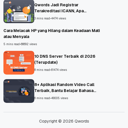
Qwords Jadi Registrar
Terakreditasi ICANN, Apa
Untungnya?
3 mins read
•
4474 views
Cara Melacak HP yang Hilang dalam Keadaan Mati
atau Menyala
5 mins read
•
66692 views
10 DNS Server Terbaik di 2026
(Terupdate)
8 mins read
•
61474 views
8+ Aplikasi Random Video Call
Terbaik, Bantu Belajar Bahasa
Asing!
6 mins read
•
49005 views
Copyright © 2026 Qwords