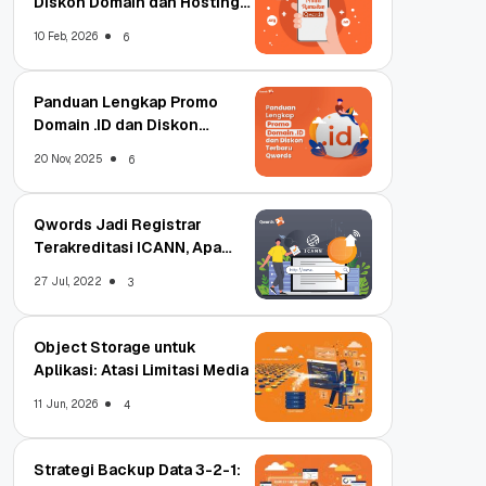
Diskon Domain dan Hosting
Qwords
10 Feb, 2026
6
Panduan Lengkap Promo
Domain .ID dan Diskon
Terbaru
20 Nov, 2025
6
Qwords Jadi Registrar
Terakreditasi ICANN, Apa
Untungnya?
27 Jul, 2022
3
Object Storage untuk
Aplikasi: Atasi Limitasi Media
11 Jun, 2026
4
Strategi Backup Data 3-2-1: