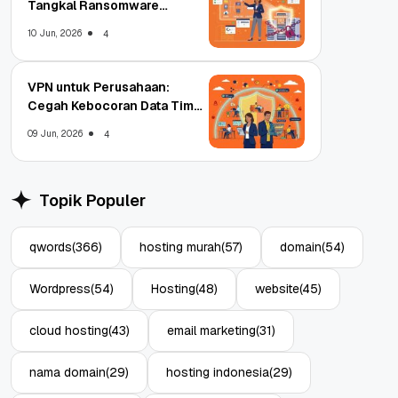
Tangkal Ransomware
Enterprise
10 Jun, 2026
4
VPN untuk Perusahaan:
Cegah Kebocoran Data Tim
WFA!
09 Jun, 2026
4
Topik Populer
qwords
(366)
hosting murah
(57)
domain
(54)
Wordpress
(54)
Hosting
(48)
website
(45)
cloud hosting
(43)
email marketing
(31)
nama domain
(29)
hosting indonesia
(29)