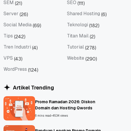
SEM
SEO
(21)
(111)
SEM
SEO
Server
Shared Hosting
(26)
(6)
Server
Shared Hosting
Social Media
Teknologi
(69)
(182)
Social Media
Teknologi
Tips
Titan Mail
(242)
(2)
Tips
Titan Mail
Tren Industri
Tutorial
(4)
(278)
Tren Industri
Tutorial
VPS
Website
(43)
(290)
VPS
Website
WordPress
(124)
WordPress
Artikel Trending
Promo Ramadan 2026: Diskon
Domain dan Hosting Qwords
6 mins read
•
4534 views
Panduan Lengkap Promo Domain