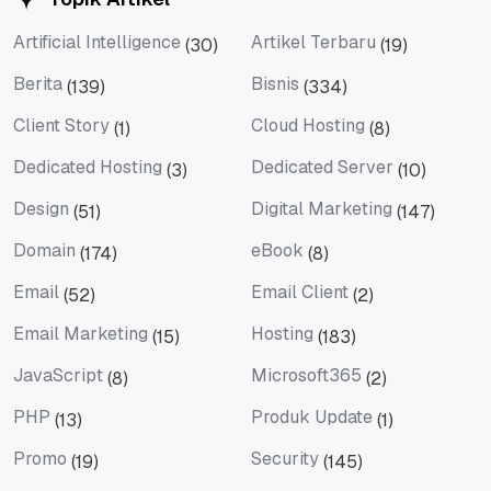
Artificial Intelligence
Artikel Terbaru
(30)
(19)
Artificial Intelligence
Artikel Terbaru
Berita
Bisnis
(139)
(334)
Berita
Bisnis
Client Story
Cloud Hosting
(1)
(8)
Client Story
Cloud Hosting
Dedicated Hosting
Dedicated Server
(3)
(10)
Dedicated Hosting
Dedicated Server
Design
Digital Marketing
(51)
(147)
Design
Digital Marketing
Domain
eBook
(174)
(8)
Domain
eBook
Email
Email Client
(52)
(2)
Email
Email Client
Email Marketing
Hosting
(15)
(183)
Email Marketing
Hosting
JavaScript
Microsoft365
(8)
(2)
JavaScript
Microsoft365
PHP
Produk Update
(13)
(1)
PHP
Produk Update
Promo
Security
(19)
(145)
Promo
Security