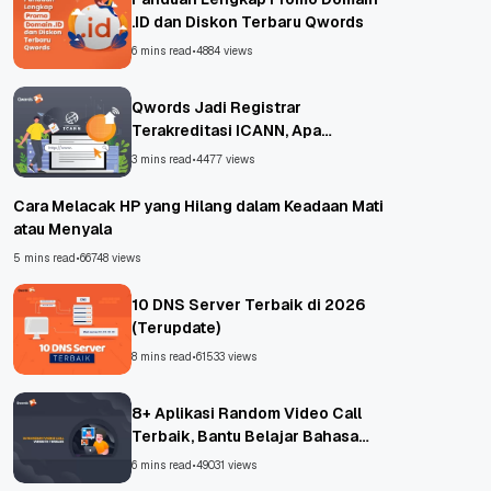
.ID dan Diskon Terbaru Qwords
6 mins read
•
4884 views
Qwords Jadi Registrar
Terakreditasi ICANN, Apa
Untungnya?
3 mins read
•
4477 views
Cara Melacak HP yang Hilang dalam Keadaan Mati
atau Menyala
5 mins read
•
66748 views
10 DNS Server Terbaik di 2026
(Terupdate)
8 mins read
•
61533 views
8+ Aplikasi Random Video Call
Terbaik, Bantu Belajar Bahasa
Asing!
6 mins read
•
49031 views