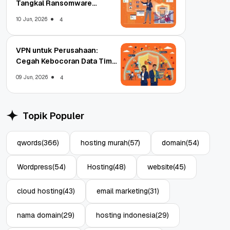
Tangkal Ransomware
Enterprise
10 Jun, 2026
4
VPN untuk Perusahaan:
Cegah Kebocoran Data Tim
WFA!
09 Jun, 2026
4
Topik Populer
qwords
(366)
hosting murah
(57)
domain
(54)
Wordpress
(54)
Hosting
(48)
website
(45)
cloud hosting
(43)
email marketing
(31)
nama domain
(29)
hosting indonesia
(29)