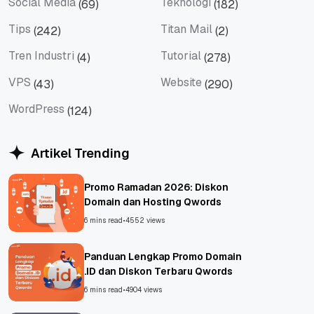
Social Media
Teknologi
(69)
(182)
Social Media
Teknologi
Tips
Titan Mail
(242)
(2)
Tips
Titan Mail
Tren Industri
Tutorial
(4)
(278)
Tren Industri
Tutorial
VPS
Website
(43)
(290)
VPS
Website
WordPress
(124)
WordPress
Artikel Trending
Promo Ramadan 2026: Diskon
Domain dan Hosting Qwords
6 mins read
•
4552 views
Panduan Lengkap Promo Domain
.ID dan Diskon Terbaru Qwords
6 mins read
•
4904 views