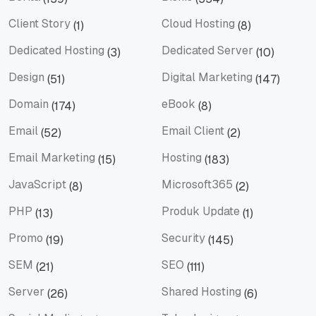
Berita
Bisnis
Client Story
Cloud Hosting
(1)
(8)
Client Story
Cloud Hosting
Dedicated Hosting
Dedicated Server
(3)
(10)
Dedicated Hosting
Dedicated Server
Design
Digital Marketing
(51)
(147)
Design
Digital Marketing
Domain
eBook
(174)
(8)
Domain
eBook
Email
Email Client
(52)
(2)
Email
Email Client
Email Marketing
Hosting
(15)
(183)
Email Marketing
Hosting
JavaScript
Microsoft365
(8)
(2)
JavaScript
Microsoft365
PHP
Produk Update
(13)
(1)
PHP
Produk Update
Promo
Security
(19)
(145)
Promo
Security
SEM
SEO
(21)
(111)
SEM
SEO
Server
Shared Hosting
(26)
(6)
Server
Shared Hosting