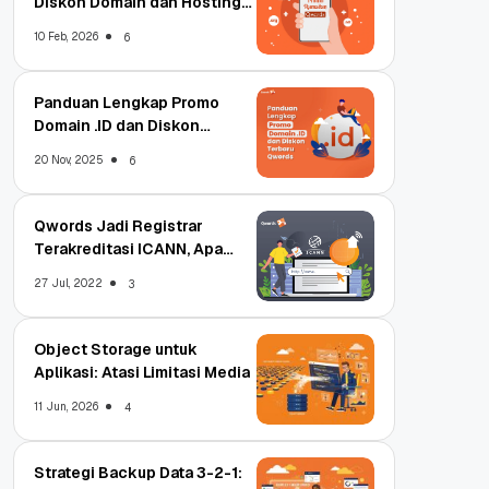
Diskon Domain dan Hosting
Qwords
10 Feb, 2026
6
Panduan Lengkap Promo
Domain .ID dan Diskon
Terbaru
20 Nov, 2025
6
Qwords Jadi Registrar
Terakreditasi ICANN, Apa
Untungnya?
27 Jul, 2022
3
Object Storage untuk
Aplikasi: Atasi Limitasi Media
11 Jun, 2026
4
Strategi Backup Data 3-2-1: