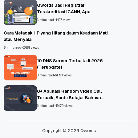
Qwords Jadi Registrar
Terakreditasi ICANN, Apa
Untungnya?
3 mins read
•
4497 views
Cara Melacak HP yang Hilang dalam Keadaan Mati
atau Menyala
5 mins read
•
66981 views
10 DNS Server Terbaik di 2026
(Terupdate)
8 mins read
•
61893 views
8+ Aplikasi Random Video Call
Terbaik, Bantu Belajar Bahasa
Asing!
6 mins read
•
49170 views
Copyright © 2026 Qwords