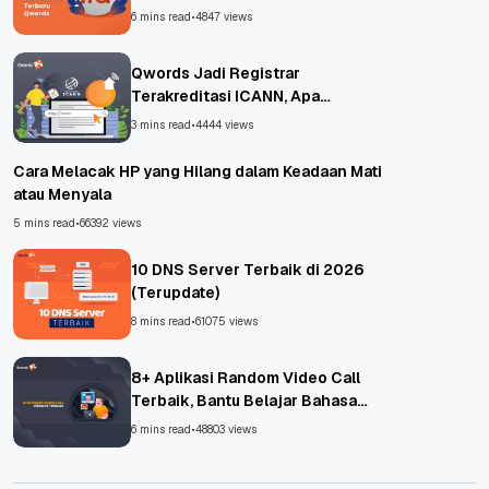
6 mins read
•
4847 views
Qwords Jadi Registrar
Terakreditasi ICANN, Apa
Untungnya?
3 mins read
•
4444 views
Cara Melacak HP yang Hilang dalam Keadaan Mati
atau Menyala
5 mins read
•
66392 views
10 DNS Server Terbaik di 2026
(Terupdate)
8 mins read
•
61075 views
8+ Aplikasi Random Video Call
Terbaik, Bantu Belajar Bahasa
Asing!
6 mins read
•
48803 views