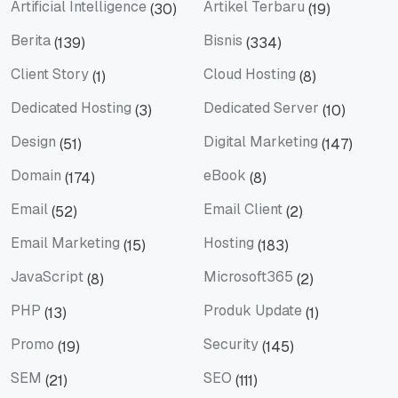
Artificial Intelligence
Artikel Terbaru
(30)
(19)
Artificial Intelligence
Artikel Terbaru
Berita
Bisnis
(139)
(334)
Berita
Bisnis
Client Story
Cloud Hosting
(1)
(8)
Client Story
Cloud Hosting
Dedicated Hosting
Dedicated Server
(3)
(10)
Dedicated Hosting
Dedicated Server
Design
Digital Marketing
(51)
(147)
Design
Digital Marketing
Domain
eBook
(174)
(8)
Domain
eBook
Email
Email Client
(52)
(2)
Email
Email Client
Email Marketing
Hosting
(15)
(183)
Email Marketing
Hosting
JavaScript
Microsoft365
(8)
(2)
JavaScript
Microsoft365
PHP
Produk Update
(13)
(1)
PHP
Produk Update
Promo
Security
(19)
(145)
Promo
Security
SEM
SEO
(21)
(111)
SEM
SEO