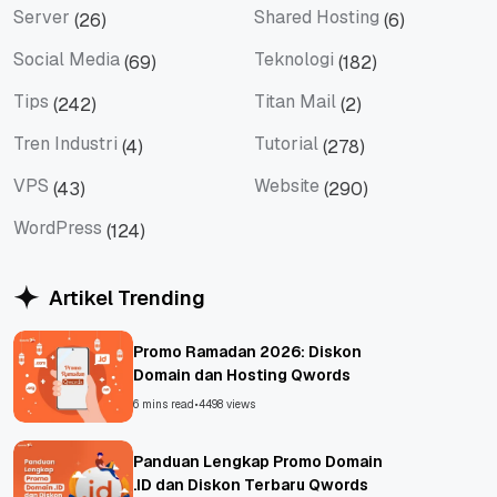
Server
Shared Hosting
(26)
(6)
Server
Shared Hosting
Social Media
Teknologi
(69)
(182)
Social Media
Teknologi
Tips
Titan Mail
(242)
(2)
Tips
Titan Mail
Tren Industri
Tutorial
(4)
(278)
Tren Industri
Tutorial
VPS
Website
(43)
(290)
VPS
Website
WordPress
(124)
WordPress
Artikel Trending
Promo Ramadan 2026: Diskon
Domain dan Hosting Qwords
6 mins read
•
4498 views
Panduan Lengkap Promo Domain
.ID dan Diskon Terbaru Qwords