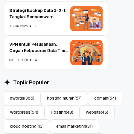
Strategi Backup Data 3-2-1:
Tangkal Ransomware
Enterprise
10 Jun, 2026
4
VPN untuk Perusahaan:
Cegah Kebocoran Data Tim
WFA!
09 Jun, 2026
4
Topik Populer
qwords
(366)
hosting murah
(57)
domain
(54)
Wordpress
(54)
Hosting
(48)
website
(45)
cloud hosting
(43)
email marketing
(31)