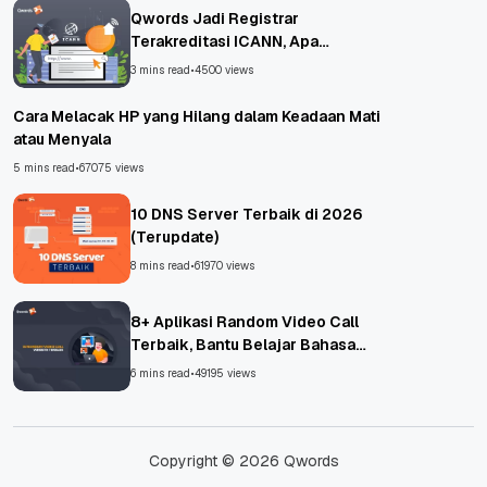
Qwords Jadi Registrar
Terakreditasi ICANN, Apa
Untungnya?
3 mins read
•
4500 views
Cara Melacak HP yang Hilang dalam Keadaan Mati
atau Menyala
5 mins read
•
67075 views
10 DNS Server Terbaik di 2026
(Terupdate)
8 mins read
•
61970 views
8+ Aplikasi Random Video Call
Terbaik, Bantu Belajar Bahasa
Asing!
6 mins read
•
49195 views
Copyright © 2026 Qwords