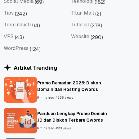
Social Media
Teknologi
(69)
(182)
Social Media
Teknologi
Tips
Titan Mail
(242)
(2)
Tips
Titan Mail
Tren Industri
Tutorial
(4)
(278)
Tren Industri
Tutorial
VPS
Website
(43)
(290)
VPS
Website
WordPress
(124)
WordPress
Artikel Trending
Promo Ramadan 2026: Diskon
Domain dan Hosting Qwords
6 mins read
•
4555 views
Panduan Lengkap Promo Domain
.ID dan Diskon Terbaru Qwords
6 mins read
•
4913 views