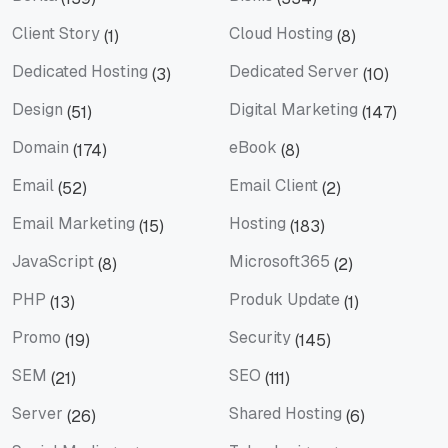
Berita
Bisnis
Client Story
Cloud Hosting
(1)
(8)
Client Story
Cloud Hosting
Dedicated Hosting
Dedicated Server
(3)
(10)
Dedicated Hosting
Dedicated Server
Design
Digital Marketing
(51)
(147)
Design
Digital Marketing
Domain
eBook
(174)
(8)
Domain
eBook
Email
Email Client
(52)
(2)
Email
Email Client
Email Marketing
Hosting
(15)
(183)
Email Marketing
Hosting
JavaScript
Microsoft365
(8)
(2)
JavaScript
Microsoft365
PHP
Produk Update
(13)
(1)
PHP
Produk Update
Promo
Security
(19)
(145)
Promo
Security
SEM
SEO
(21)
(111)
SEM
SEO
Server
Shared Hosting
(26)
(6)
Server
Shared Hosting