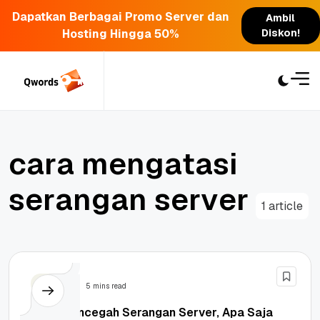
Dapatkan Berbagai Promo Server dan
Ambil
Hosting Hingga 50%
Diskon!
Skip
to
content
c
a
r
a
m
e
n
g
a
t
a
s
i
s
e
r
a
n
g
a
n
s
e
r
v
e
r
1 article
Server
5 mins read
Cara Mencegah Serangan Server, Apa Saja