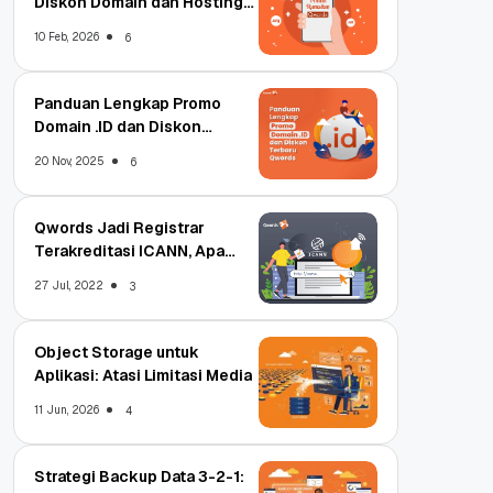
Diskon Domain dan Hosting
Qwords
10 Feb, 2026
6
Panduan Lengkap Promo
Domain .ID dan Diskon
Terbaru
20 Nov, 2025
6
Qwords Jadi Registrar
Terakreditasi ICANN, Apa
Untungnya?
27 Jul, 2022
3
Object Storage untuk
Aplikasi: Atasi Limitasi Media
11 Jun, 2026
4
Strategi Backup Data 3-2-1: