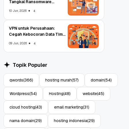
Tangkal Ransomware
Enterprise
10 Jun, 2026
4
VPN untuk Perusahaan:
Cegah Kebocoran Data Tim
WFA!
09 Jun, 2026
4
Topik Populer
qwords
(366)
hosting murah
(57)
domain
(54)
Wordpress
(54)
Hosting
(48)
website
(45)
cloud hosting
(43)
email marketing
(31)
nama domain
(29)
hosting indonesia
(29)