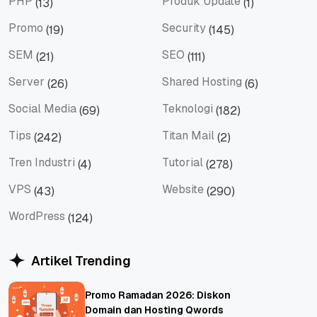
PHP
Produk Update
(13)
(1)
PHP
Produk Update
Promo
Security
(19)
(145)
Promo
Security
SEM
SEO
(21)
(111)
SEM
SEO
Server
Shared Hosting
(26)
(6)
Server
Shared Hosting
Social Media
Teknologi
(69)
(182)
Social Media
Teknologi
Tips
Titan Mail
(242)
(2)
Tips
Titan Mail
Tren Industri
Tutorial
(4)
(278)
Tren Industri
Tutorial
VPS
Website
(43)
(290)
VPS
Website
WordPress
(124)
WordPress
Artikel Trending
Promo Ramadan 2026: Diskon
Domain dan Hosting Qwords