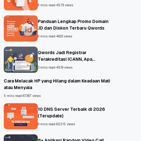
6 mins read
•
4579 views
Panduan Lengkap Promo Domain
.ID dan Diskon Terbaru Qwords
6 mins read
•
4933 views
Qwords Jadi Registrar
Terakreditasi ICANN, Apa
Untungnya?
3 mins read
•
4519 views
Cara Melacak HP yang Hilang dalam Keadaan Mati
atau Menyala
5 mins read
•
67367 views
10 DNS Server Terbaik di 2026
(Terupdate)
8 mins read
•
62215 views
8+ Aplikasi Random Video Call