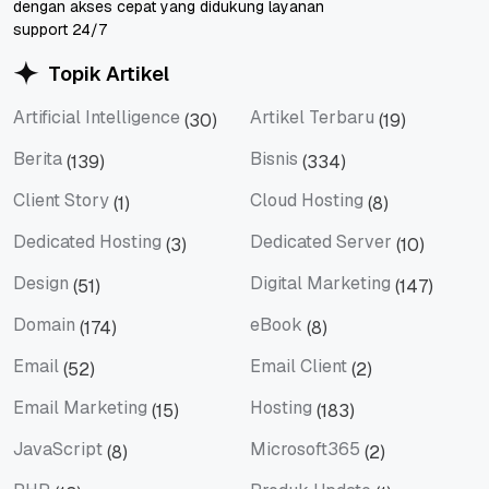
dengan akses cepat yang didukung layanan
support 24/7
Topik Artikel
Artificial Intelligence
Artikel Terbaru
(30)
(19)
Artificial Intelligence
Artikel Terbaru
Berita
Bisnis
(139)
(334)
Berita
Bisnis
Client Story
Cloud Hosting
(1)
(8)
Client Story
Cloud Hosting
Dedicated Hosting
Dedicated Server
(3)
(10)
Dedicated Hosting
Dedicated Server
Design
Digital Marketing
(51)
(147)
Design
Digital Marketing
Domain
eBook
(174)
(8)
Domain
eBook
Email
Email Client
(52)
(2)
Email
Email Client
Email Marketing
Hosting
(15)
(183)
Email Marketing
Hosting
JavaScript
Microsoft365
(8)
(2)
JavaScript
Microsoft365