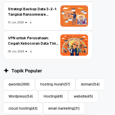
Strategi Backup Data 3-2-1:
Tangkal Ransomware
Enterprise
10 Jun, 2026
4
VPN untuk Perusahaan:
Cegah Kebocoran Data Tim
WFA!
09 Jun, 2026
4
Topik Populer
qwords
(366)
hosting murah
(57)
domain
(54)
Wordpress
(54)
Hosting
(48)
website
(45)
cloud hosting
(43)
email marketing
(31)