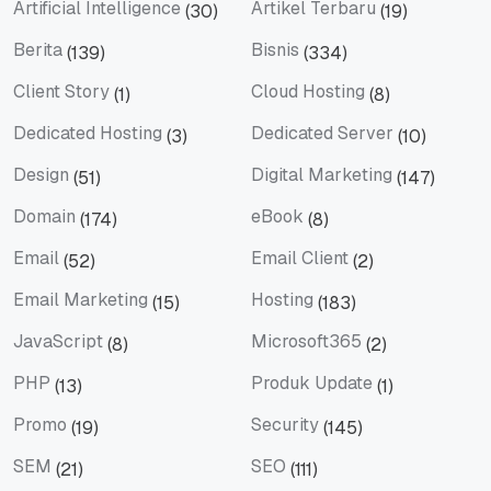
Artificial Intelligence
Artikel Terbaru
(30)
(19)
Artificial Intelligence
Artikel Terbaru
Berita
Bisnis
(139)
(334)
Berita
Bisnis
Client Story
Cloud Hosting
(1)
(8)
Client Story
Cloud Hosting
Dedicated Hosting
Dedicated Server
(3)
(10)
Dedicated Hosting
Dedicated Server
Design
Digital Marketing
(51)
(147)
Design
Digital Marketing
Domain
eBook
(174)
(8)
Domain
eBook
Email
Email Client
(52)
(2)
Email
Email Client
Email Marketing
Hosting
(15)
(183)
Email Marketing
Hosting
JavaScript
Microsoft365
(8)
(2)
JavaScript
Microsoft365
PHP
Produk Update
(13)
(1)
PHP
Produk Update
Promo
Security
(19)
(145)
Promo
Security
SEM
SEO
(21)
(111)
SEM
SEO