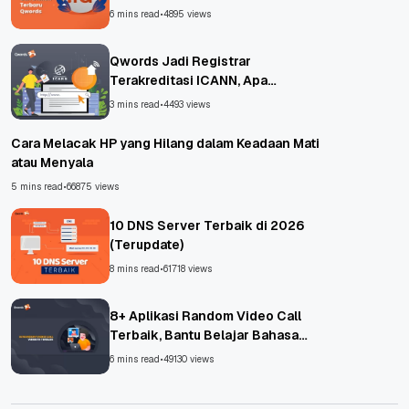
6 mins read
•
4895 views
Qwords Jadi Registrar
Terakreditasi ICANN, Apa
Untungnya?
3 mins read
•
4493 views
Cara Melacak HP yang Hilang dalam Keadaan Mati
atau Menyala
5 mins read
•
66875 views
10 DNS Server Terbaik di 2026
(Terupdate)
8 mins read
•
61718 views
8+ Aplikasi Random Video Call
Terbaik, Bantu Belajar Bahasa
Asing!
6 mins read
•
49130 views