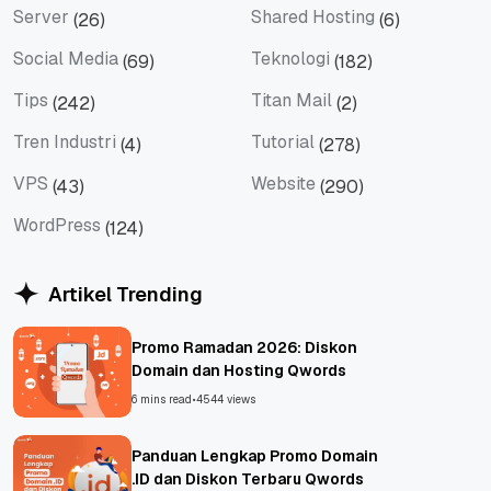
Server
Shared Hosting
(26)
(6)
Server
Shared Hosting
Social Media
Teknologi
(69)
(182)
Social Media
Teknologi
Tips
Titan Mail
(242)
(2)
Tips
Titan Mail
Tren Industri
Tutorial
(4)
(278)
Tren Industri
Tutorial
VPS
Website
(43)
(290)
VPS
Website
WordPress
(124)
WordPress
Artikel Trending
Promo Ramadan 2026: Diskon
Domain dan Hosting Qwords
6 mins read
•
4544 views
Panduan Lengkap Promo Domain
.ID dan Diskon Terbaru Qwords