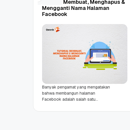
Tutorial Membuat, Menghapus &
Mengganti Nama Halaman
Facebook
Banyak pengamat yang mengatakan
bahwa membangun halaman
Facebook adalah salah satu
investasi terbesar yang patut
dijalankan oleh sebuah perusahaan.
Memang, Anda akan membutuhkan
waktu yang...