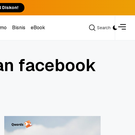
l Diskon!
omo
Bisnis
eBook
Search
Search
omo
Bisnis
eBook
a
n
f
a
c
e
b
o
o
k