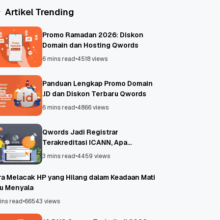
Artikel Trending
Promo Ramadan 2026: Diskon
Domain dan Hosting Qwords
6 mins read
•
4518 views
Panduan Lengkap Promo Domain
.ID dan Diskon Terbaru Qwords
6 mins read
•
4866 views
Qwords Jadi Registrar
Terakreditasi ICANN, Apa
Untungnya?
3 mins read
•
4459 views
ra Melacak HP yang Hilang dalam Keadaan Mati
au Menyala
ins read
•
66543 views