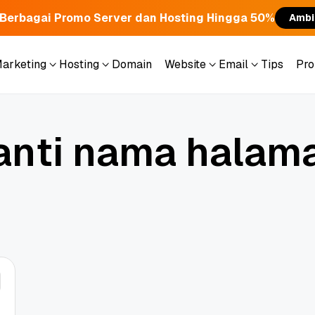
Berbagai Promo Server dan Hosting Hingga 50%
Ambi
Marketing
Hosting
Domain
Website
Email
Tips
Pr
Marketing
Hosting
Domain
Website
Email
Tips
Pr
a
n
t
i
n
a
m
a
h
a
l
a
m