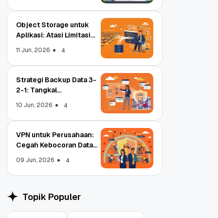
Object Storage untuk
Aplikasi: Atasi Limitasi
Media
11 Jun, 2026
4
Strategi Backup Data 3-
2-1: Tangkal
Ransomware Enterprise
10 Jun, 2026
4
VPN untuk Perusahaan:
Cegah Kebocoran Data
Tim WFA!
09 Jun, 2026
4
Object Storage untuk
Strategi Bac
Aplikasi: Atasi Limitasi
1: Tangkal R
Media
Enterprise
11 Jun, 2026
10 Jun, 2026
4
Topik Populer