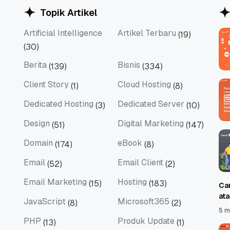
Topik Artikel
Artificial Intelligence
Artikel Terbaru
(19)
Artificial Intelligence
Artikel Terbaru
(30)
Berita
Bisnis
(139)
(334)
Berita
Bisnis
Client Story
Cloud Hosting
(1)
(8)
Client Story
Cloud Hosting
Dedicated Hosting
Dedicated Server
(3)
(10)
Dedicated Hosting
Dedicated Server
Design
Digital Marketing
(51)
(147)
Design
Digital Marketing
Domain
eBook
(174)
(8)
Domain
eBook
Email
Email Client
(52)
(2)
Email
Email Client
Email Marketing
Hosting
(15)
(183)
Ca
Email Marketing
Hosting
at
JavaScript
Microsoft365
(8)
(2)
JavaScript
Microsoft365
5 m
PHP
Produk Update
(13)
(1)
PHP
Produk Update