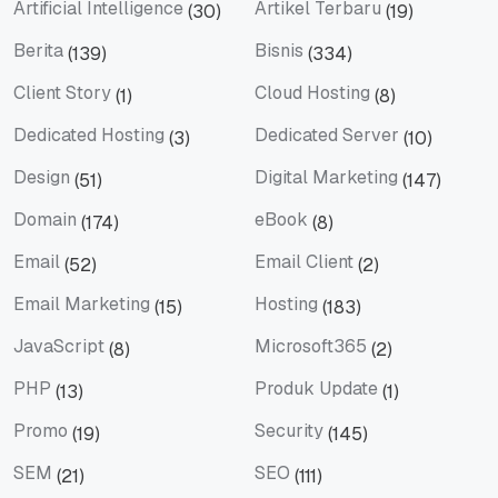
Artificial Intelligence
Artikel Terbaru
(30)
(19)
Artificial Intelligence
Artikel Terbaru
Berita
Bisnis
(139)
(334)
Berita
Bisnis
Client Story
Cloud Hosting
(1)
(8)
Client Story
Cloud Hosting
Dedicated Hosting
Dedicated Server
(3)
(10)
Dedicated Hosting
Dedicated Server
Design
Digital Marketing
(51)
(147)
Design
Digital Marketing
Domain
eBook
(174)
(8)
Domain
eBook
Email
Email Client
(52)
(2)
Email
Email Client
Email Marketing
Hosting
(15)
(183)
Email Marketing
Hosting
JavaScript
Microsoft365
(8)
(2)
JavaScript
Microsoft365
PHP
Produk Update
(13)
(1)
PHP
Produk Update
Promo
Security
(19)
(145)
Promo
Security
SEM
SEO
(21)
(111)
SEM
SEO