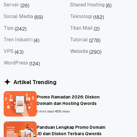
Server
Shared Hosting
(26)
(6)
Server
Shared Hosting
Social Media
Teknologi
(69)
(182)
Social Media
Teknologi
Tips
Titan Mail
(242)
(2)
Tips
Titan Mail
Tren Industri
Tutorial
(4)
(278)
Tren Industri
Tutorial
VPS
Website
(43)
(290)
VPS
Website
WordPress
(124)
WordPress
Artikel Trending
Promo Ramadan 2026: Diskon
Domain dan Hosting Qwords
6 mins read
•
4618 views
Panduan Lengkap Promo Domain
.ID dan Diskon Terbaru Qwords