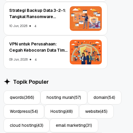
Strategi Backup Data 3-2-1:
Tangkal Ransomware
Enterprise
10 Jun, 2026
4
VPN untuk Perusahaan:
Cegah Kebocoran Data Tim
WFA!
09 Jun, 2026
4
Topik Populer
qwords
(366)
hosting murah
(57)
domain
(54)
Wordpress
(54)
Hosting
(48)
website
(45)
cloud hosting
(43)
email marketing
(31)