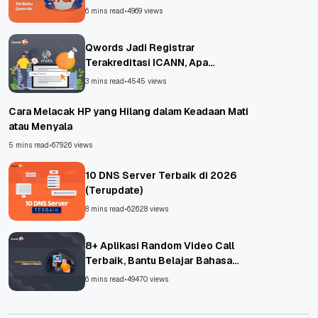
6 mins read
•
4969 views
Qwords Jadi Registrar
Terakreditasi ICANN, Apa
Untungnya?
3 mins read
•
4545 views
Cara Melacak HP yang Hilang dalam Keadaan Mati
atau Menyala
5 mins read
•
67926 views
10 DNS Server Terbaik di 2026
(Terupdate)
8 mins read
•
62628 views
8+ Aplikasi Random Video Call
Terbaik, Bantu Belajar Bahasa
Asing!
6 mins read
•
49470 views