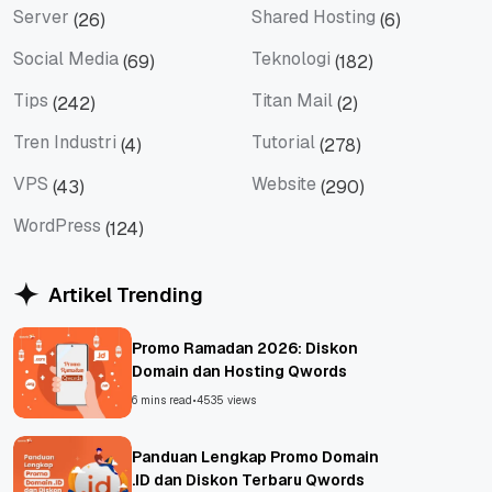
Server
Shared Hosting
(26)
(6)
Server
Shared Hosting
Social Media
Teknologi
(69)
(182)
Social Media
Teknologi
Tips
Titan Mail
(242)
(2)
Tips
Titan Mail
Tren Industri
Tutorial
(4)
(278)
Tren Industri
Tutorial
VPS
Website
(43)
(290)
VPS
Website
WordPress
(124)
WordPress
Artikel Trending
Promo Ramadan 2026: Diskon
Domain dan Hosting Qwords
6 mins read
•
4535 views
Panduan Lengkap Promo Domain
.ID dan Diskon Terbaru Qwords