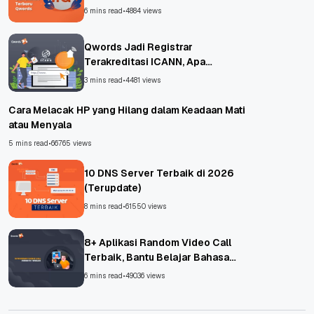
6 mins read
•
4884 views
Qwords Jadi Registrar
Terakreditasi ICANN, Apa
Untungnya?
3 mins read
•
4481 views
Cara Melacak HP yang Hilang dalam Keadaan Mati
atau Menyala
5 mins read
•
66765 views
10 DNS Server Terbaik di 2026
(Terupdate)
8 mins read
•
61550 views
8+ Aplikasi Random Video Call
Terbaik, Bantu Belajar Bahasa
Asing!
6 mins read
•
49036 views