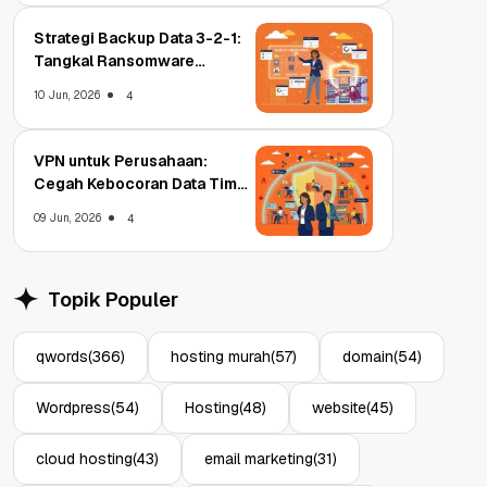
Strategi Backup Data 3-2-1:
Tangkal Ransomware
Enterprise
10 Jun, 2026
4
VPN untuk Perusahaan:
Cegah Kebocoran Data Tim
WFA!
09 Jun, 2026
4
Topik Populer
qwords
(366)
hosting murah
(57)
domain
(54)
Wordpress
(54)
Hosting
(48)
website
(45)
cloud hosting
(43)
email marketing
(31)