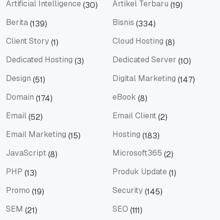
Artificial Intelligence
Artikel Terbaru
(30)
(19)
Artificial Intelligence
Artikel Terbaru
Berita
Bisnis
(139)
(334)
Berita
Bisnis
Client Story
Cloud Hosting
(1)
(8)
Client Story
Cloud Hosting
Dedicated Hosting
Dedicated Server
(3)
(10)
Dedicated Hosting
Dedicated Server
Design
Digital Marketing
(51)
(147)
Design
Digital Marketing
Domain
eBook
(174)
(8)
Domain
eBook
Email
Email Client
(52)
(2)
Email
Email Client
Email Marketing
Hosting
(15)
(183)
Email Marketing
Hosting
JavaScript
Microsoft365
(8)
(2)
JavaScript
Microsoft365
PHP
Produk Update
(13)
(1)
PHP
Produk Update
Promo
Security
(19)
(145)
Promo
Security
SEM
SEO
(21)
(111)
SEM
SEO