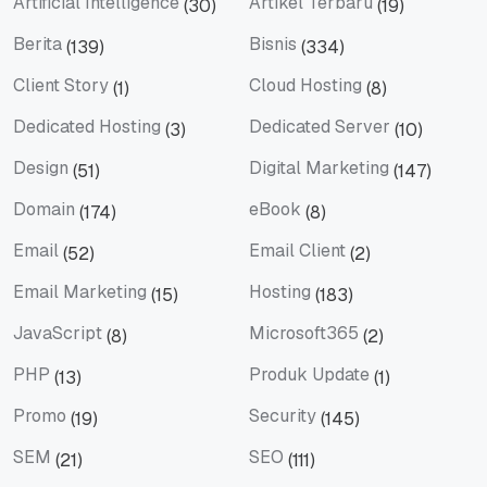
Artificial Intelligence
Artikel Terbaru
(30)
(19)
Artificial Intelligence
Artikel Terbaru
Berita
Bisnis
(139)
(334)
Berita
Bisnis
Client Story
Cloud Hosting
(1)
(8)
Client Story
Cloud Hosting
Dedicated Hosting
Dedicated Server
(3)
(10)
Dedicated Hosting
Dedicated Server
Design
Digital Marketing
(51)
(147)
Design
Digital Marketing
Domain
eBook
(174)
(8)
Domain
eBook
Email
Email Client
(52)
(2)
Email
Email Client
Email Marketing
Hosting
(15)
(183)
Email Marketing
Hosting
JavaScript
Microsoft365
(8)
(2)
JavaScript
Microsoft365
PHP
Produk Update
(13)
(1)
PHP
Produk Update
Promo
Security
(19)
(145)
Promo
Security
SEM
SEO
(21)
(111)
SEM
SEO