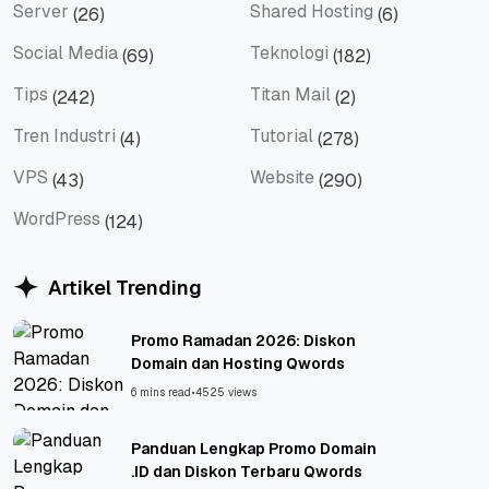
Server
Shared Hosting
(26)
(6)
Server
Shared Hosting
Social Media
Teknologi
(69)
(182)
Social Media
Teknologi
Tips
Titan Mail
(242)
(2)
Tips
Titan Mail
Tren Industri
Tutorial
(4)
(278)
Tren Industri
Tutorial
VPS
Website
(43)
(290)
VPS
Website
WordPress
(124)
WordPress
Artikel Trending
Promo Ramadan 2026: Diskon
Domain dan Hosting Qwords
6 mins read
•
4525 views
Panduan Lengkap Promo Domain
.ID dan Diskon Terbaru Qwords