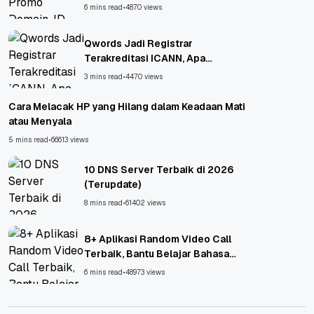
6 mins read
•
4870 views
Qwords Jadi Registrar
Terakreditasi ICANN, Apa
Untungnya?
3 mins read
•
4470 views
Cara Melacak HP yang Hilang dalam Keadaan Mati
atau Menyala
5 mins read
•
66613 views
10 DNS Server Terbaik di 2026
(Terupdate)
8 mins read
•
61402 views
8+ Aplikasi Random Video Call
Terbaik, Bantu Belajar Bahasa
Asing!
6 mins read
•
48973 views