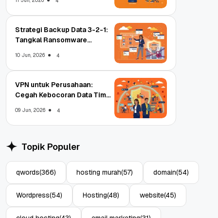
11 Jun, 2026
4
Strategi Backup Data 3-2-1:
Tangkal Ransomware
Enterprise
10 Jun, 2026
4
VPN untuk Perusahaan:
Cegah Kebocoran Data Tim
WFA!
09 Jun, 2026
4
Topik Populer
qwords
(366)
hosting murah
(57)
domain
(54)
Wordpress
(54)
Hosting
(48)
website
(45)
cloud hosting
(43)
email marketing
(31)