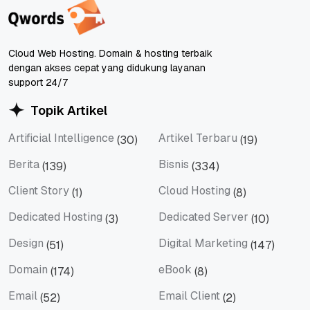
Cloud Web Hosting. Domain & hosting terbaik
dengan akses cepat yang didukung layanan
support 24/7
Topik Artikel
Artificial Intelligence
Artikel Terbaru
(30)
(19)
Artificial Intelligence
Artikel Terbaru
Berita
Bisnis
(139)
(334)
Berita
Bisnis
Client Story
Cloud Hosting
(1)
(8)
Client Story
Cloud Hosting
Dedicated Hosting
Dedicated Server
(3)
(10)
Dedicated Hosting
Dedicated Server
Design
Digital Marketing
(51)
(147)
Design
Digital Marketing
Domain
eBook
(174)
(8)
Domain
eBook
Email
Email Client
(52)
(2)
Email
Email Client