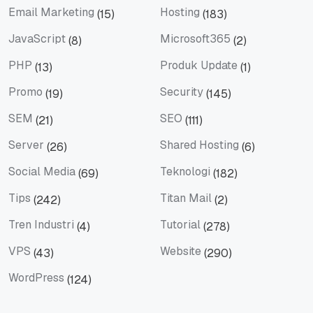
Email Marketing
Hosting
(15)
(183)
Email Marketing
Hosting
JavaScript
Microsoft365
(8)
(2)
JavaScript
Microsoft365
PHP
Produk Update
(13)
(1)
PHP
Produk Update
Promo
Security
(19)
(145)
Promo
Security
SEM
SEO
(21)
(111)
SEM
SEO
Server
Shared Hosting
(26)
(6)
Server
Shared Hosting
Social Media
Teknologi
(69)
(182)
Social Media
Teknologi
Tips
Titan Mail
(242)
(2)
Tips
Titan Mail
Tren Industri
Tutorial
(4)
(278)
Tren Industri
Tutorial
VPS
Website
(43)
(290)
VPS
Website
WordPress
(124)
WordPress