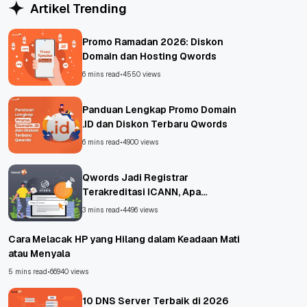
Artikel Trending
Promo Ramadan 2026: Diskon
Domain dan Hosting Qwords
6 mins read
•
4550 views
Panduan Lengkap Promo Domain
.ID dan Diskon Terbaru Qwords
6 mins read
•
4900 views
Qwords Jadi Registrar
Terakreditasi ICANN, Apa
Untungnya?
3 mins read
•
4496 views
Cara Melacak HP yang Hilang dalam Keadaan Mati
atau Menyala
5 mins read
•
66940 views
10 DNS Server Terbaik di 2026