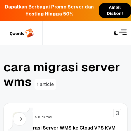
Dapatkan Berbagai Promo Server dan
Ambil
Hosting Hingga 50%
Diskon!
Skip
to
content
c
a
r
a
m
i
g
r
a
s
i
s
e
r
v
e
r
w
m
s
1 article
Server
5 mins read
Cara Migrasi Server WMS ke Cloud VPS KVM