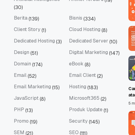
(19)
Artificial Intelligence
Artikel Terbaru
(30)
Berita
Bisnis
(139)
(334)
Berita
Bisnis
Client Story
Cloud Hosting
(1)
(8)
Client Story
Cloud Hosting
Dedicated Hosting
Dedicated Server
(3)
(10)
Dedicated Hosting
Dedicated Server
Design
Digital Marketing
(51)
(147)
Design
Digital Marketing
Domain
eBook
(174)
(8)
Domain
eBook
Email
Email Client
(52)
(2)
Email
Email Client
Email Marketing
Hosting
(15)
(183)
Ca
Email Marketing
Hosting
at
JavaScript
Microsoft365
(8)
(2)
JavaScript
Microsoft365
5 m
PHP
Produk Update
(13)
(1)
PHP
Produk Update
Promo
Security
(19)
(145)
Promo
Security
SEM
SEO
(21)
(111)