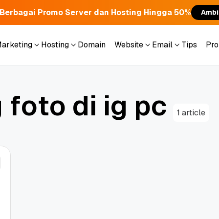
Berbagai Promo Server dan Hosting Hingga 50%
Ambi
Marketing
Hosting
Domain
Website
Email
Tips
Pr
Marketing
Hosting
Domain
Website
Email
Tips
Pr
g
f
o
t
o
d
i
i
g
p
c
1 article