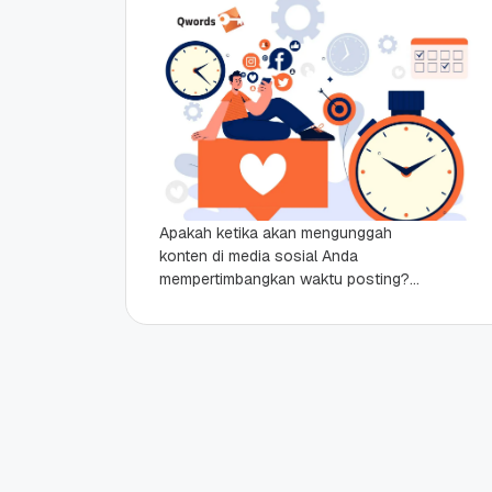
Apakah ketika akan mengunggah
konten di media sosial Anda
mempertimbangkan waktu posting?
Kalau iya, langkah yang Anda lakukan
sudah tepat. Apalagi untuk konten
yang bertujuan...