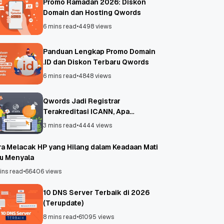
Promo Ramadan 2026: Diskon
Domain dan Hosting Qwords
6 mins read
•
4498 views
Panduan Lengkap Promo Domain
.ID dan Diskon Terbaru Qwords
6 mins read
•
4848 views
Qwords Jadi Registrar
Terakreditasi ICANN, Apa
Untungnya?
3 mins read
•
4444 views
ra Melacak HP yang Hilang dalam Keadaan Mati
au Menyala
ins read
•
66406 views
10 DNS Server Terbaik di 2026
(Terupdate)
8 mins read
•
61095 views