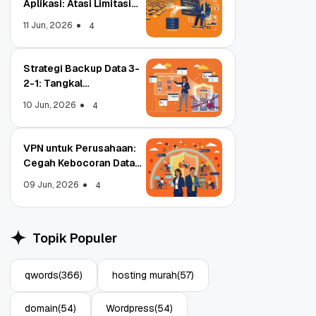
Aplikasi: Atasi Limitasi
Media
11 Jun, 2026
4
Strategi Backup Data 3-
2-1: Tangkal
Ransomware Enterprise
10 Jun, 2026
4
VPN untuk Perusahaan:
Cegah Kebocoran Data
Tim WFA!
09 Jun, 2026
4
Object Storage untuk
Stra
Aplikasi: Atasi Limitasi
1: T
Topik Populer
Media
Ente
11 Jun, 2026
10 Ju
4
qwords
(366)
hosting murah
(57)
domain
(54)
Wordpress
(54)