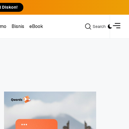
l Diskon!
omo
Bisnis
eBook
Search
Search
omo
Bisnis
eBook