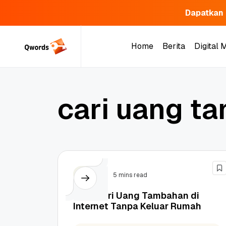
Dapatkan 
Skip
to
Home
Berita
Digital 
content
Home
Berita
Digital 
c
a
r
i
u
a
n
g
t
a
Bisnis
5 mins read
Cara Cari Uang Tambahan di
Internet Tanpa Keluar Rumah