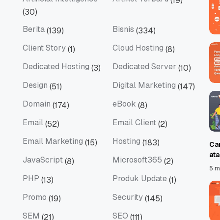
(19)
Artificial Intelligence
Artikel Terbaru
(30)
Berita
Bisnis
(139)
(334)
Berita
Bisnis
Client Story
Cloud Hosting
(1)
(8)
Client Story
Cloud Hosting
Dedicated Hosting
Dedicated Server
(3)
(10)
Dedicated Hosting
Dedicated Server
Design
Digital Marketing
(51)
(147)
Design
Digital Marketing
Domain
eBook
(174)
(8)
Domain
eBook
Email
Email Client
(52)
(2)
Email
Email Client
Email Marketing
Hosting
(15)
(183)
Ca
Email Marketing
Hosting
at
JavaScript
Microsoft365
(8)
(2)
JavaScript
Microsoft365
5 m
PHP
Produk Update
(13)
(1)
PHP
Produk Update
Promo
Security
(19)
(145)
Promo
Security
SEM
SEO
(21)
(111)