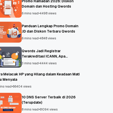
Promo Ramadan 2026: Diskon
Domain dan Hosting Qwords
6 mins read
•
4498 views
Panduan Lengkap Promo Domain
.ID dan Diskon Terbaru Qwords
6 mins read
•
4848 views
Qwords Jadi Registrar
Terakreditasi ICANN, Apa
Untungnya?
3 mins read
•
4444 views
ra Melacak HP yang Hilang dalam Keadaan Mati
au Menyala
ins read
•
66404 views
10 DNS Server Terbaik di 2026
(Terupdate)
8 mins read
•
61094 views