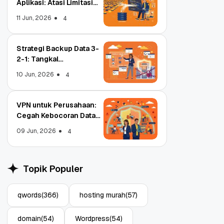
Aplikasi: Atasi Limitasi
Media
11 Jun, 2026
4
Strategi Backup Data 3-
2-1: Tangkal
Ransomware Enterprise
10 Jun, 2026
4
VPN untuk Perusahaan:
Cegah Kebocoran Data
Tim WFA!
09 Jun, 2026
4
ords Jadi Registrar
Object Storage untuk
akreditasi ICANN, Apa
Aplikasi: Atasi Limitasi
Topik Populer
tungnya?
Media
Jul, 2022
11 Jun, 2026
3
4
qwords
(366)
hosting murah
(57)
domain
(54)
Wordpress
(54)