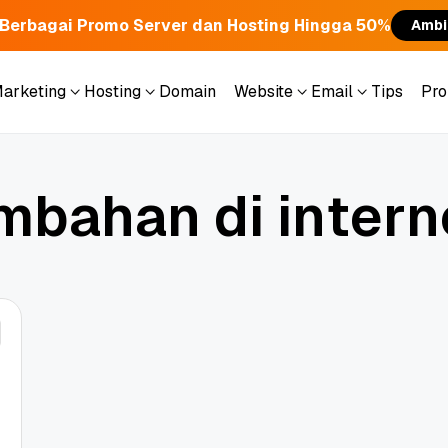
Berbagai Promo Server dan Hosting Hingga 50%
Ambi
Marketing
Hosting
Domain
Website
Email
Tips
Pr
Marketing
Hosting
Domain
Website
Email
Tips
Pr
m
b
a
h
a
n
d
i
i
n
t
e
r
n