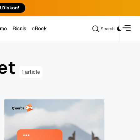
l Diskon!
omo
Bisnis
eBook
Search
Search
omo
Bisnis
eBook
e
t
1 article