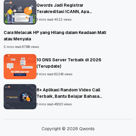
Qwords Jadi Registrar
Terakreditasi ICANN, Apa
Untungnya?
3 mins read
•
4522 views
Cara Melacak HP yang Hilang dalam Keadaan Mati
atau Menyala
5 mins read
•
67396 views
10 DNS Server Terbaik di 2026
(Terupdate)
8 mins read
•
62246 views
8+ Aplikasi Random Video Call
Terbaik, Bantu Belajar Bahasa
Asing!
6 mins read
•
49323 views
Copyright © 2026 Qwords