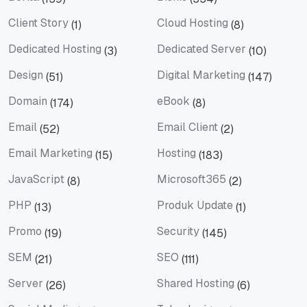
Berita
Bisnis
Client Story
Cloud Hosting
(1)
(8)
Client Story
Cloud Hosting
Dedicated Hosting
Dedicated Server
(3)
(10)
Dedicated Hosting
Dedicated Server
Design
Digital Marketing
(51)
(147)
Design
Digital Marketing
Domain
eBook
(174)
(8)
Domain
eBook
Email
Email Client
(52)
(2)
Email
Email Client
Email Marketing
Hosting
(15)
(183)
Email Marketing
Hosting
JavaScript
Microsoft365
(8)
(2)
JavaScript
Microsoft365
PHP
Produk Update
(13)
(1)
PHP
Produk Update
Promo
Security
(19)
(145)
Promo
Security
SEM
SEO
(21)
(111)
SEM
SEO
Server
Shared Hosting
(26)
(6)
Server
Shared Hosting