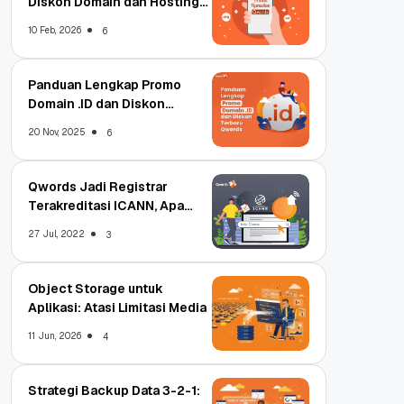
Diskon Domain dan Hosting
Qwords
10 Feb, 2026
6
Panduan Lengkap Promo
Domain .ID dan Diskon
Terbaru
20 Nov, 2025
6
Qwords Jadi Registrar
Terakreditasi ICANN, Apa
Untungnya?
27 Jul, 2022
3
Object Storage untuk
Aplikasi: Atasi Limitasi Media
11 Jun, 2026
4
Strategi Backup Data 3-2-1: