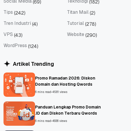
Social Media
Teknologi
(69)
(182)
Social Media
Teknologi
Tips
Titan Mail
(242)
(2)
Tips
Titan Mail
Tren Industri
Tutorial
(4)
(278)
Tren Industri
Tutorial
VPS
Website
(43)
(290)
VPS
Website
WordPress
(124)
WordPress
Artikel Trending
Promo Ramadan 2026: Diskon
Domain dan Hosting Qwords
6 mins read
•
4581 views
Panduan Lengkap Promo Domain
.ID dan Diskon Terbaru Qwords
6 mins read
•
4936 views