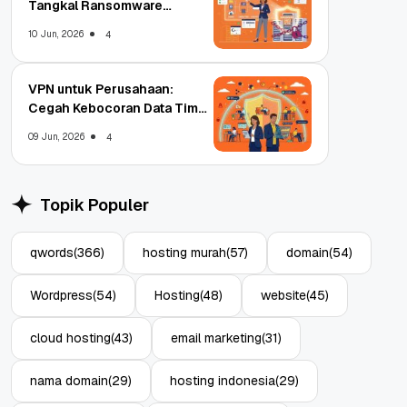
Tangkal Ransomware
Enterprise
10 Jun, 2026
4
VPN untuk Perusahaan:
Cegah Kebocoran Data Tim
WFA!
09 Jun, 2026
4
Topik Populer
qwords
(366)
hosting murah
(57)
domain
(54)
Wordpress
(54)
Hosting
(48)
website
(45)
cloud hosting
(43)
email marketing
(31)
nama domain
(29)
hosting indonesia
(29)