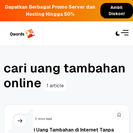
Dapatkan Berbagai Promo Server dan
Ambil
Hosting Hingga 50%
Diskon!
Skip
to
content
c
a
r
i
u
a
n
g
t
a
m
b
a
h
a
n
o
n
l
i
n
e
1 article
Bisnis
5 mins read
Cara Cari Uang Tambahan di Internet Tanpa