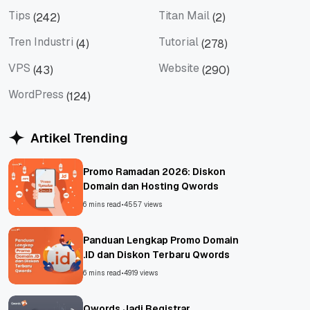
Social Media
Teknologi
Tips
Titan Mail
(242)
(2)
Tips
Titan Mail
Tren Industri
Tutorial
(4)
(278)
Tren Industri
Tutorial
VPS
Website
(43)
(290)
VPS
Website
WordPress
(124)
WordPress
Artikel Trending
Promo Ramadan 2026: Diskon
Domain dan Hosting Qwords
6 mins read
•
4557 views
Panduan Lengkap Promo Domain
.ID dan Diskon Terbaru Qwords
6 mins read
•
4919 views
Qwords Jadi Registrar