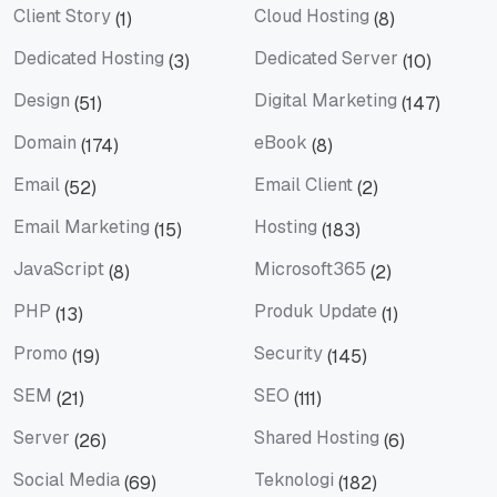
Client Story
Cloud Hosting
(1)
(8)
Client Story
Cloud Hosting
Dedicated Hosting
Dedicated Server
(3)
(10)
Dedicated Hosting
Dedicated Server
Design
Digital Marketing
(51)
(147)
Design
Digital Marketing
Domain
eBook
(174)
(8)
Domain
eBook
Email
Email Client
(52)
(2)
Email
Email Client
Email Marketing
Hosting
(15)
(183)
Email Marketing
Hosting
JavaScript
Microsoft365
(8)
(2)
JavaScript
Microsoft365
PHP
Produk Update
(13)
(1)
PHP
Produk Update
Promo
Security
(19)
(145)
Promo
Security
SEM
SEO
(21)
(111)
SEM
SEO
Server
Shared Hosting
(26)
(6)
Server
Shared Hosting
Social Media
Teknologi
(69)
(182)