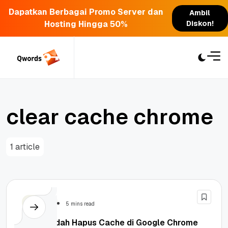
Dapatkan Berbagai Promo Server dan
Ambil
Hosting Hingga 50%
Diskon!
Skip
to
content
c
l
e
a
r
c
a
c
h
e
c
h
r
o
m
e
1 article
Security
5 mins read
Cara Mudah Hapus Cache di Google Chrome