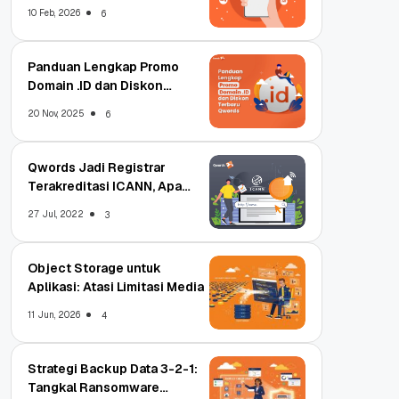
Qwords
10 Feb, 2026
6
Panduan Lengkap Promo
Domain .ID dan Diskon
Terbaru
20 Nov, 2025
6
Qwords Jadi Registrar
Terakreditasi ICANN, Apa
Untungnya?
27 Jul, 2022
3
Object Storage untuk
Aplikasi: Atasi Limitasi Media
11 Jun, 2026
4
Strategi Backup Data 3-2-1:
Tangkal Ransomware