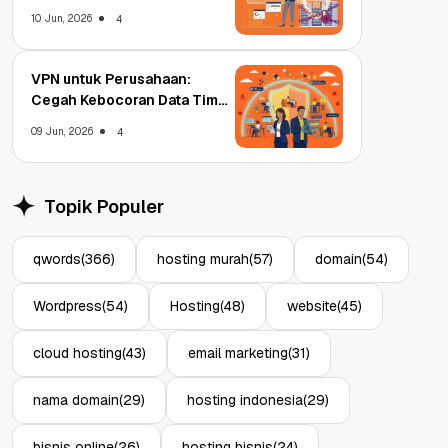
Enterprise
10 Jun, 2026
4
VPN untuk Perusahaan:
Cegah Kebocoran Data Tim
WFA!
09 Jun, 2026
4
Topik Populer
qwords
(366)
hosting murah
(57)
domain
(54)
Wordpress
(54)
Hosting
(48)
website
(45)
cloud hosting
(43)
email marketing
(31)
nama domain
(29)
hosting indonesia
(29)
bisnis online
(26)
hosting bisnis
(24)