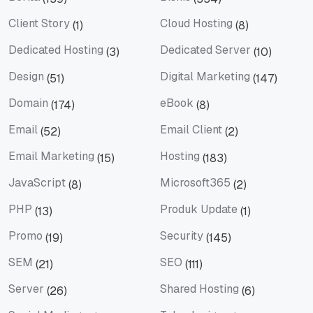
Berita
Bisnis
Client Story
Cloud Hosting
(1)
(8)
Client Story
Cloud Hosting
Dedicated Hosting
Dedicated Server
(3)
(10)
Dedicated Hosting
Dedicated Server
Design
Digital Marketing
(51)
(147)
Design
Digital Marketing
Domain
eBook
(174)
(8)
Domain
eBook
Email
Email Client
(52)
(2)
Email
Email Client
Email Marketing
Hosting
(15)
(183)
Email Marketing
Hosting
JavaScript
Microsoft365
(8)
(2)
JavaScript
Microsoft365
PHP
Produk Update
(13)
(1)
PHP
Produk Update
Promo
Security
(19)
(145)
Promo
Security
SEM
SEO
(21)
(111)
SEM
SEO
Server
Shared Hosting
(26)
(6)
Server
Shared Hosting