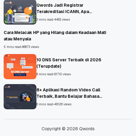
Qwords Jadi Registrar
Terakreditasi ICANN, Apa
Untungnya?
3 mins read
•
4493 views
Cara Melacak HP yang Hilang dalam Keadaan Mati
atau Menyala
5 mins read
•
66873 views
10 DNS Server Terbaik di 2026
(Terupdate)
8 mins read
•
61710 views
8+ Aplikasi Random Video Call
Terbaik, Bantu Belajar Bahasa
Asing!
6 mins read
•
49128 views
Copyright © 2026 Qwords