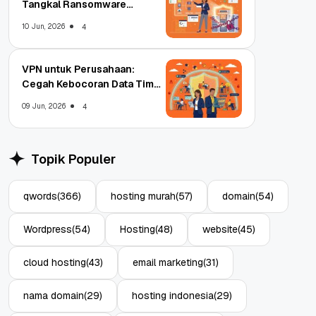
Tangkal Ransomware
Enterprise
10 Jun, 2026
4
VPN untuk Perusahaan:
Cegah Kebocoran Data Tim
WFA!
09 Jun, 2026
4
Topik Populer
qwords
(366)
hosting murah
(57)
domain
(54)
Wordpress
(54)
Hosting
(48)
website
(45)
cloud hosting
(43)
email marketing
(31)
nama domain
(29)
hosting indonesia
(29)