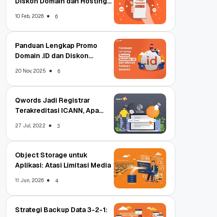
Diskon Domain dan Hosting
Qwords
10 Feb, 2026
6
Panduan Lengkap Promo
Domain .ID dan Diskon
Terbaru
20 Nov, 2025
6
Qwords Jadi Registrar
Terakreditasi ICANN, Apa
Untungnya?
27 Jul, 2022
3
Object Storage untuk
Aplikasi: Atasi Limitasi Media
11 Jun, 2026
4
Strategi Backup Data 3-2-1: