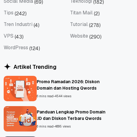
Social Media
Teknologi
(69)
(182)
Social Media
Teknologi
Tips
Titan Mail
(242)
(2)
Tips
Titan Mail
Tren Industri
Tutorial
(4)
(278)
Tren Industri
Tutorial
VPS
Website
(43)
(290)
VPS
Website
WordPress
(124)
WordPress
Artikel Trending
Promo Ramadan 2026: Diskon
Domain dan Hosting Qwords
6 mins read
•
4544 views
Panduan Lengkap Promo Domain
.ID dan Diskon Terbaru Qwords
6 mins read
•
4895 views