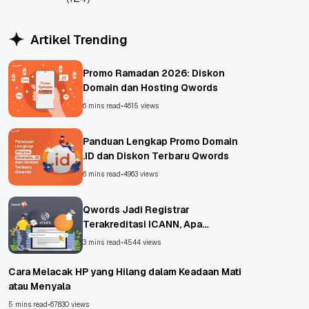
WordPress
Artikel Trending
Promo Ramadan 2026: Diskon
Domain dan Hosting Qwords
6 mins read
•
4615 views
Panduan Lengkap Promo Domain
.ID dan Diskon Terbaru Qwords
6 mins read
•
4963 views
Qwords Jadi Registrar
Terakreditasi ICANN, Apa
Untungnya?
3 mins read
•
4544 views
Cara Melacak HP yang Hilang dalam Keadaan Mati
atau Menyala
5 mins read
•
67830 views