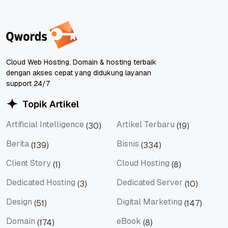
Cloud Web Hosting. Domain & hosting terbaik
dengan akses cepat yang didukung layanan
support 24/7
Topik Artikel
Artificial Intelligence
Artikel Terbaru
(30)
(19)
Artificial Intelligence
Artikel Terbaru
Berita
Bisnis
(139)
(334)
Berita
Bisnis
Client Story
Cloud Hosting
(1)
(8)
Client Story
Cloud Hosting
Dedicated Hosting
Dedicated Server
(3)
(10)
Dedicated Hosting
Dedicated Server
Design
Digital Marketing
(51)
(147)
Design
Digital Marketing
Domain
eBook
(174)
(8)