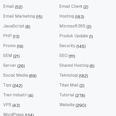
Domain
eBook
Email
Email Client
(52)
(2)
Email
Email Client
Email Marketing
Hosting
(15)
(183)
Email Marketing
Hosting
JavaScript
Microsoft365
(8)
(2)
JavaScript
Microsoft365
PHP
Produk Update
(13)
(1)
PHP
Produk Update
Promo
Security
(19)
(145)
Promo
Security
SEM
SEO
(21)
(111)
SEM
SEO
Server
Shared Hosting
(26)
(6)
Server
Shared Hosting
Social Media
Teknologi
(69)
(182)
Social Media
Teknologi
Tips
Titan Mail
(242)
(2)
Tips
Titan Mail
Tren Industri
Tutorial
(4)
(278)
Tren Industri
Tutorial
VPS
Website
(43)
(290)
VPS
Website
WordPress
(124)