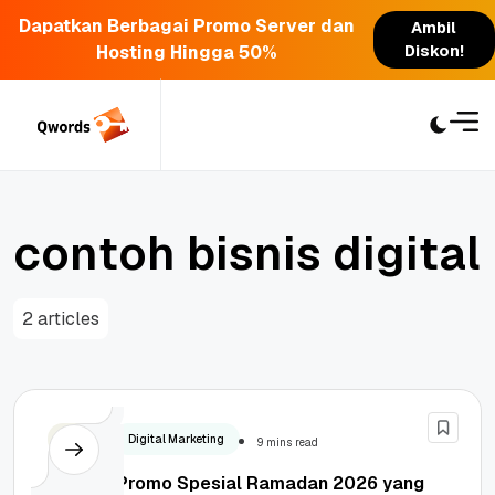
Dapatkan Berbagai Promo Server dan
Ambil
Hosting Hingga 50%
Diskon!
Skip
to
content
c
o
n
t
o
h
b
i
s
n
i
s
d
i
g
i
t
a
l
2 articles
Bisnis
Digital Marketing
9 mins read
20+ Ide Promo Spesial Ramadan 2026 yang