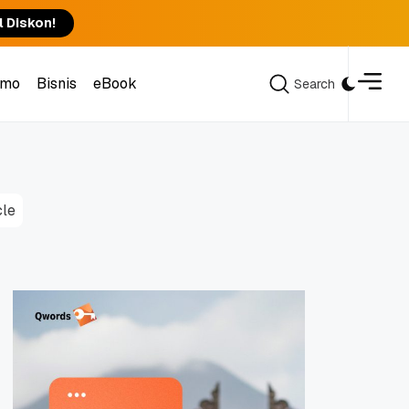
l Diskon!
omo
Bisnis
eBook
Search
Search
omo
Bisnis
eBook
cle