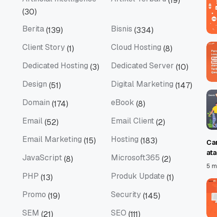
(19)
Artificial Intelligence
Artikel Terbaru
(30)
Berita
Bisnis
(139)
(334)
Berita
Bisnis
Client Story
Cloud Hosting
(1)
(8)
Client Story
Cloud Hosting
Dedicated Hosting
Dedicated Server
(3)
(10)
Dedicated Hosting
Dedicated Server
Design
Digital Marketing
(51)
(147)
Design
Digital Marketing
Domain
eBook
(174)
(8)
Domain
eBook
Email
Email Client
(52)
(2)
Email
Email Client
Email Marketing
Hosting
(15)
(183)
Ca
Email Marketing
Hosting
at
JavaScript
Microsoft365
(8)
(2)
JavaScript
Microsoft365
5 m
PHP
Produk Update
(13)
(1)
PHP
Produk Update
Promo
Security
(19)
(145)
Promo
Security
SEM
SEO
(21)
(111)