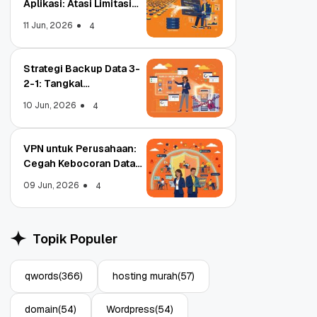
Aplikasi: Atasi Limitasi
Media
11 Jun, 2026
4
Strategi Backup Data 3-
2-1: Tangkal
Ransomware Enterprise
10 Jun, 2026
4
VPN untuk Perusahaan:
Cegah Kebocoran Data
Tim WFA!
09 Jun, 2026
4
Object Storage untuk
Stra
Aplikasi: Atasi Limitasi
1: T
Topik Populer
Media
Ente
11 Jun, 2026
10 Ju
4
qwords
(366)
hosting murah
(57)
domain
(54)
Wordpress
(54)