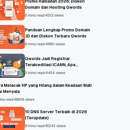
Promo Ramadan 2026: Diskon
Domain dan Hosting Qwords
6 mins read
•
4513 views
Panduan Lengkap Promo Domain
.ID dan Diskon Terbaru Qwords
6 mins read
•
4860 views
Qwords Jadi Registrar
Terakreditasi ICANN, Apa
Untungnya?
3 mins read
•
4454 views
ra Melacak HP yang Hilang dalam Keadaan Mati
au Menyala
ins read
•
66516 views
10 DNS Server Terbaik di 2026
(Terupdate)
8 mins read
•
61243 views