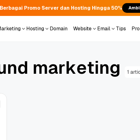
Berbagai Promo Server dan Hosting Hingga 50%
Ambi
Marketing
Hosting
Domain
Website
Email
Tips
Pr
Marketing
Hosting
Domain
Website
Email
Tips
Pr
u
n
d
m
a
r
k
e
t
i
n
g
1 arti