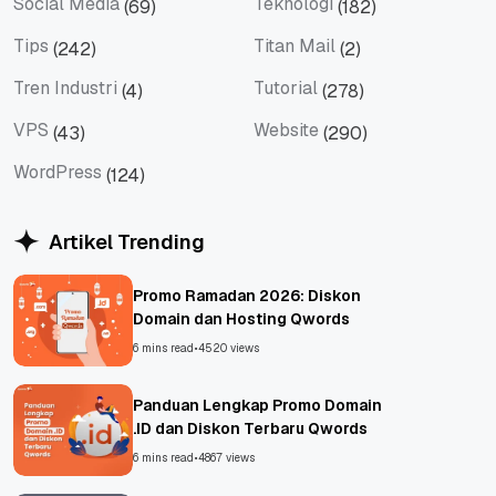
Social Media
Teknologi
(69)
(182)
Social Media
Teknologi
Tips
Titan Mail
(242)
(2)
Tips
Titan Mail
Tren Industri
Tutorial
(4)
(278)
Tren Industri
Tutorial
VPS
Website
(43)
(290)
VPS
Website
WordPress
(124)
WordPress
Artikel Trending
Promo Ramadan 2026: Diskon
Domain dan Hosting Qwords
6 mins read
•
4520 views
Panduan Lengkap Promo Domain
.ID dan Diskon Terbaru Qwords
6 mins read
•
4867 views