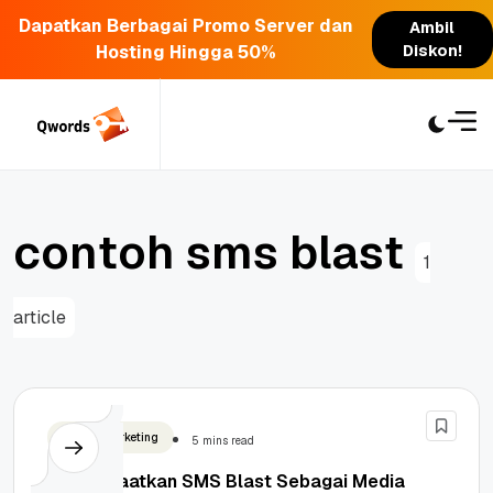
Dapatkan Berbagai Promo Server dan
Ambil
Hosting Hingga 50%
Diskon!
Skip
to
content
c
o
n
t
o
h
s
m
s
b
l
a
s
t
1
article
Digital Marketing
5 mins read
Memanfaatkan SMS Blast Sebagai Media