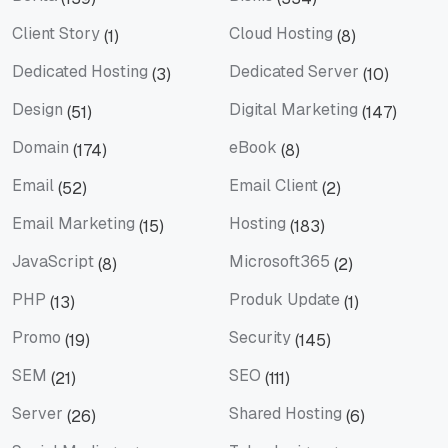
Berita
Bisnis
Client Story
Cloud Hosting
(1)
(8)
Client Story
Cloud Hosting
Dedicated Hosting
Dedicated Server
(3)
(10)
Dedicated Hosting
Dedicated Server
Design
Digital Marketing
(51)
(147)
Design
Digital Marketing
Domain
eBook
(174)
(8)
Domain
eBook
Email
Email Client
(52)
(2)
Email
Email Client
Email Marketing
Hosting
(15)
(183)
Email Marketing
Hosting
JavaScript
Microsoft365
(8)
(2)
JavaScript
Microsoft365
PHP
Produk Update
(13)
(1)
PHP
Produk Update
Promo
Security
(19)
(145)
Promo
Security
SEM
SEO
(21)
(111)
SEM
SEO
Server
Shared Hosting
(26)
(6)
Server
Shared Hosting