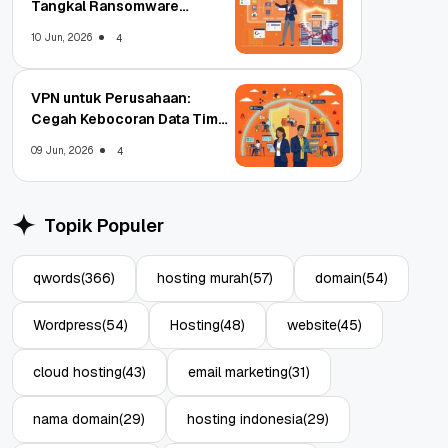
Tangkal Ransomware
Enterprise
10 Jun, 2026
4
VPN untuk Perusahaan:
Cegah Kebocoran Data Tim
WFA!
09 Jun, 2026
4
Topik Populer
qwords
(366)
hosting murah
(57)
domain
(54)
Wordpress
(54)
Hosting
(48)
website
(45)
cloud hosting
(43)
email marketing
(31)
nama domain
(29)
hosting indonesia
(29)