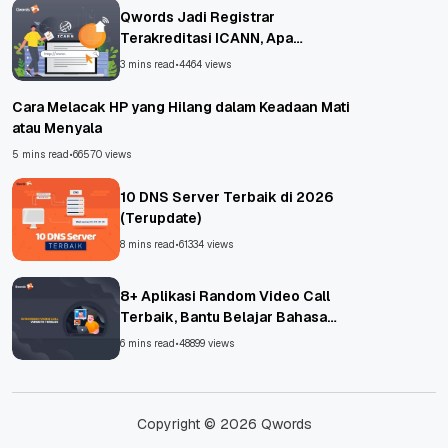
Qwords Jadi Registrar
Terakreditasi ICANN, Apa
Untungnya?
3 mins read
•
4464 views
Cara Melacak HP yang Hilang dalam Keadaan Mati
atau Menyala
5 mins read
•
66570 views
10 DNS Server Terbaik di 2026
(Terupdate)
8 mins read
•
61334 views
8+ Aplikasi Random Video Call
Terbaik, Bantu Belajar Bahasa
Asing!
6 mins read
•
48899 views
Copyright © 2026 Qwords