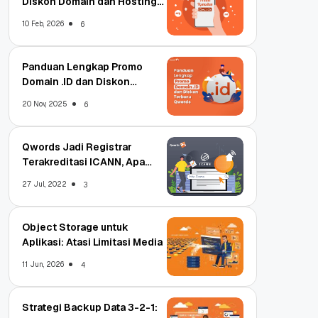
Diskon Domain dan Hosting
Qwords
10 Feb, 2026
6
Panduan Lengkap Promo
Domain .ID dan Diskon
Terbaru
20 Nov, 2025
6
Qwords Jadi Registrar
Terakreditasi ICANN, Apa
Untungnya?
27 Jul, 2022
3
Object Storage untuk
Aplikasi: Atasi Limitasi Media
11 Jun, 2026
4
Strategi Backup Data 3-2-1: