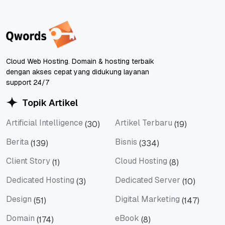
Cloud Web Hosting. Domain & hosting terbaik
dengan akses cepat yang didukung layanan
support 24/7
Topik Artikel
Artificial Intelligence
Artikel Terbaru
(30)
(19)
Artificial Intelligence
Artikel Terbaru
Berita
Bisnis
(139)
(334)
Berita
Bisnis
Client Story
Cloud Hosting
(1)
(8)
Client Story
Cloud Hosting
Dedicated Hosting
Dedicated Server
(3)
(10)
Dedicated Hosting
Dedicated Server
Design
Digital Marketing
(51)
(147)
Design
Digital Marketing
Domain
eBook
(174)
(8)