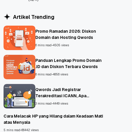
WordPress
Artikel Trending
Promo Ramadan 2026: Diskon
Domain dan Hosting Qwords
6 mins read
•
4505 views
Panduan Lengkap Promo Domain
.ID dan Diskon Terbaru Qwords
6 mins read
•
4856 views
Qwords Jadi Registrar
Terakreditasi ICANN, Apa
Untungnya?
3 mins read
•
4449 views
Cara Melacak HP yang Hilang dalam Keadaan Mati
atau Menyala
5 mins read
•
66442 views