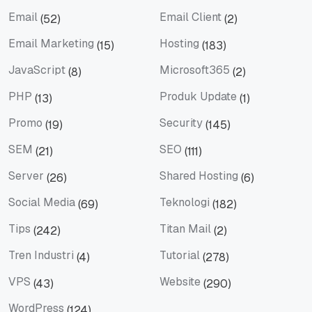
Domain
eBook
Email
Email Client
(52)
(2)
Email
Email Client
Email Marketing
Hosting
(15)
(183)
Email Marketing
Hosting
JavaScript
Microsoft365
(8)
(2)
JavaScript
Microsoft365
PHP
Produk Update
(13)
(1)
PHP
Produk Update
Promo
Security
(19)
(145)
Promo
Security
SEM
SEO
(21)
(111)
SEM
SEO
Server
Shared Hosting
(26)
(6)
Server
Shared Hosting
Social Media
Teknologi
(69)
(182)
Social Media
Teknologi
Tips
Titan Mail
(242)
(2)
Tips
Titan Mail
Tren Industri
Tutorial
(4)
(278)
Tren Industri
Tutorial
VPS
Website
(43)
(290)
VPS
Website
WordPress
(124)